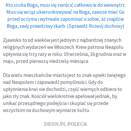
Kto szuka Boga, musi się zwrócić całkowicie do wewnątrz.
Musi się wciąż ukierunkowywać na Boga, zawsze mieć Go
przed oczyma i wytrwale zapominać o sobie, aż znajdzie
Boga, swój prawdziwy skarb. (Sprawdź:
Rozwój duchowy
)
Zjawisko to od wieków jest jednym z najbardziej znanych
religijnych wydarzeń we Włoszech. Krew patrona Neapolu
upłynnia się trzy razy w roku: 19 września, 16 grudnia oraz w
maju, przed pierwszą niedzielą miesiąca.
Dla wielu mieszkańców miasta jest to znak opieki świętego
nad Neapolem i zapowiedź pomyślności. Gdy do
upłynnienia krwi nie dochodzi, część wiernych odbiera to
jako zły znak. Kościół wielokrotnie apelował jednak, by
unikać przesądnego podejścia i skupiać się przede
wszystkim na duchowym wymiarze kultu.
DEON.PL POLECA