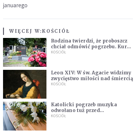
januarego
WIĘCEJ W:
KOŚCIÓŁ
Rodzina twierdzi, że proboszcz
chciał odmówić pogrzebu. Kuria
zapowiada wyjaśnienia
KOŚCIÓŁ
Leon XIV: W św. Agacie widzimy
zwycięstwo miłości nad śmiercią
KOŚCIÓŁ
Katolicki pogrzeb muzyka
odwołano tuż przed
uroczystością. Powodem była
KOŚCIÓŁ
przynależność do masonerii