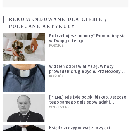
REKOMENDOWANE DLA CIEBIE /
POLECANE ARTYKUŁY
Potrzebujesz pomocy? Pomodlimy się
w Twojej intencji
KOŚCIÓŁ
W dzień odprawiał Mszę, w nocy
prowadził drugie życie. Przełożony
kazał mu opuścić zakon
KOŚCIÓŁ
[PILNE] Nie żyje polski biskup. Jeszcze
tego samego dnia spowiadał i
sprawował Mszę świętą
WYDARZENIA
Ksiądz zrezygnował z przyjęcia