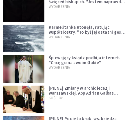
święceń biskupich. "Jestem naprawdę
niegodny"
WYDARZENIA
Karmelitanka utonęła, ratując
współsiostry. "To był jej ostatni gest
miłości"
WYDARZENIA
Śpiewający ksiądz podbija internet.
"Chcę go na swoim ślubie"
WYDARZENIA
[PILNE] Zmiany w archidiecezji
warszawskiej. Abp Adrian Galbas
wręczył dekrety nowym proboszczom
KOŚCIÓŁ
[PILNE] Podjęto kroki ws. księdza
Sawielewicza. Nie zobaczymy go w
mediach
WYDARZENIA