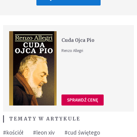
Cuda Ojca Pio
Renzo Allegri
SPRAWDŹ CENĘ
TEMATY W ARTYKULE
#kościół
#leon xiv
#cud świętego