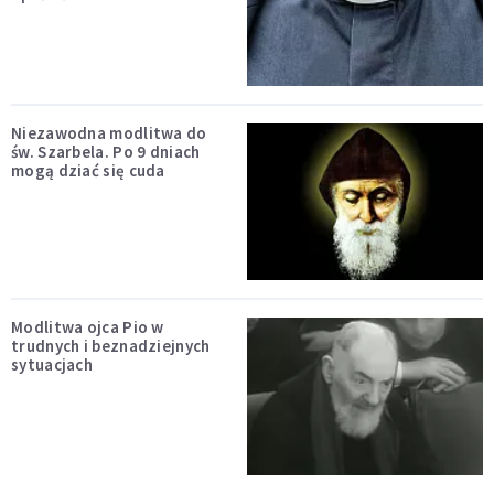
Niezawodna modlitwa do
św. Szarbela. Po 9 dniach
mogą dziać się cuda
Modlitwa ojca Pio w
trudnych i beznadziejnych
sytuacjach