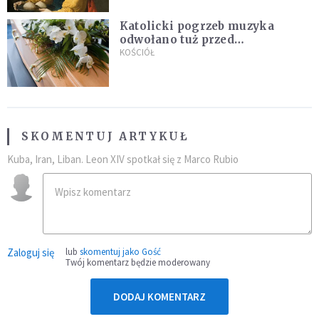
Katolicki pogrzeb muzyka
odwołano tuż przed
uroczystością. Powodem była
KOŚCIÓŁ
przynależność do masonerii
SKOMENTUJ ARTYKUŁ
Kuba, Iran, Liban. Leon XIV spotkał się z Marco Rubio
Zaloguj się
lub
skomentuj jako Gość
Twój komentarz będzie moderowany
DODAJ KOMENTARZ