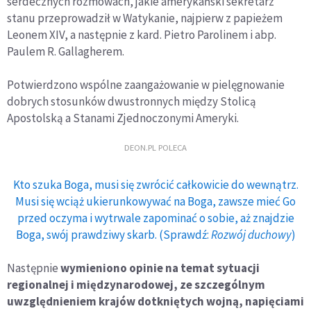
serdecznych rozmowach, jakie amerykański sekretarz
stanu przeprowadził w Watykanie, najpierw z papieżem
Leonem XIV, a następnie z kard. Pietro Parolinem i abp.
Paulem R. Gallagherem.
Potwierdzono wspólne zaangażowanie w pielęgnowanie
dobrych stosunków dwustronnych między Stolicą
Apostolską a Stanami Zjednoczonymi Ameryki.
DEON.PL POLECA
Kto szuka Boga, musi się zwrócić całkowicie do wewnątrz.
Musi się wciąż ukierunkowywać na Boga, zawsze mieć Go
przed oczyma i wytrwale zapominać o sobie, aż znajdzie
Boga, swój prawdziwy skarb. (Sprawdź:
Rozwój duchowy
)
Następnie
wymieniono opinie na temat sytuacji
regionalnej i międzynarodowej, ze szczególnym
uwzględnieniem krajów dotkniętych wojną, napięciami