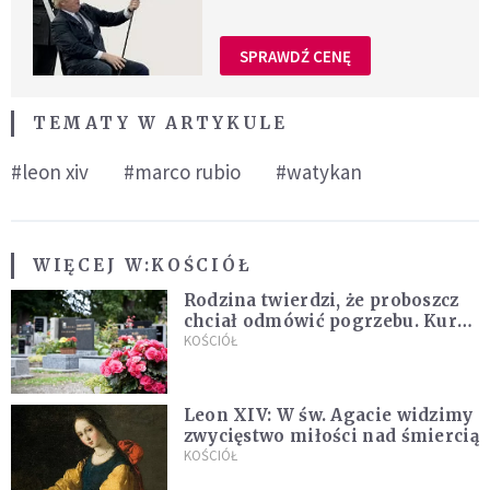
SPRAWDŹ CENĘ
TEMATY W ARTYKULE
#leon xiv
#marco rubio
#watykan
WIĘCEJ W:
KOŚCIÓŁ
Rodzina twierdzi, że proboszcz
chciał odmówić pogrzebu. Kuria
zapowiada wyjaśnienia
KOŚCIÓŁ
Leon XIV: W św. Agacie widzimy
zwycięstwo miłości nad śmiercią
KOŚCIÓŁ