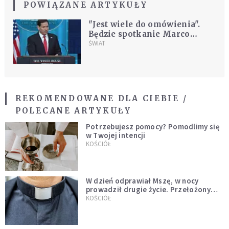
POWIĄZANE ARTYKUŁY
"Jest wiele do omówienia".
Będzie spotkanie Marco
Rubio z Leonem XIV
ŚWIAT
REKOMENDOWANE DLA CIEBIE /
POLECANE ARTYKUŁY
Potrzebujesz pomocy? Pomodlimy się
w Twojej intencji
KOŚCIÓŁ
W dzień odprawiał Mszę, w nocy
prowadził drugie życie. Przełożony
kazał mu opuścić zakon
KOŚCIÓŁ