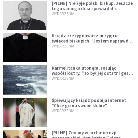
[PILNE] Nie żyje polski biskup. Jeszcze
tego samego dnia spowiadał i
sprawował Mszę świętą
WYDARZENIA
Ksiądz zrezygnował z przyjęcia
święceń biskupich. "Jestem naprawdę
niegodny"
WYDARZENIA
Karmelitanka utonęła, ratując
współsiostry. "To był jej ostatni gest
miłości"
WYDARZENIA
Śpiewający ksiądz podbija internet.
"Chcę go na swoim ślubie"
WYDARZENIA
[PILNE] Zmiany w archidiecezji
warszawskiej. Abp Adrian Galbas