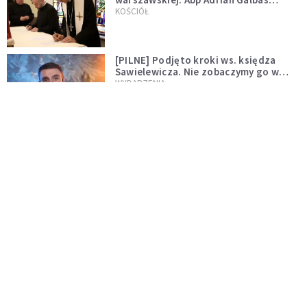
wręczył dekrety nowym proboszczom
KOŚCIÓŁ
[PILNE] Podjęto kroki ws. księdza
Sawielewicza. Nie zobaczymy go w
mediach
WYDARZENIA