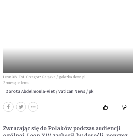
Leon XIV. Fot. Grzegorz Gałązka / galazka.deon.pl
2 miesiące temu
Dorota Abdelmoula-Viet / Vatican News / pk
Zwracając się do Polaków podczas audiencji
ogólnej, Leon XIV zachęcił, by dorośli, poprzez