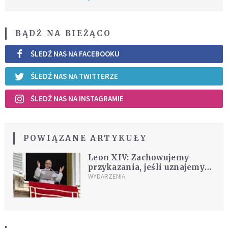
BĄDŹ NA BIEŻĄCO
ŚLEDŹ NAS NA FACEBOOKU
ŚLEDŹ NAS NA TWITTERZE
ŚLEDŹ NAS NA INSTAGRAMIE
POWIĄZANE ARTYKUŁY
Leon XIV: Zachowujemy
przykazania, jeśli uznajemy
miłość Boga do nas
WYDARZENIA