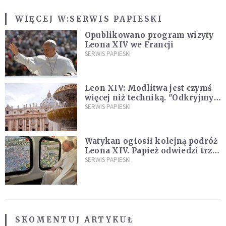
WIĘCEJ W:
SERWIS PAPIESKI
Opublikowano program wizyty
Leona XIV we Francji
SERWIS PAPIESKI
Leon XIV: Modlitwa jest czymś
więcej niż techniką. "Odkryjmy
ją na nowo"
SERWIS PAPIESKI
Watykan ogłosił kolejną podróż
Leona XIV. Papież odwiedzi trzy
kraje Ameryki Południowej
SERWIS PAPIESKI
SKOMENTUJ ARTYKUŁ