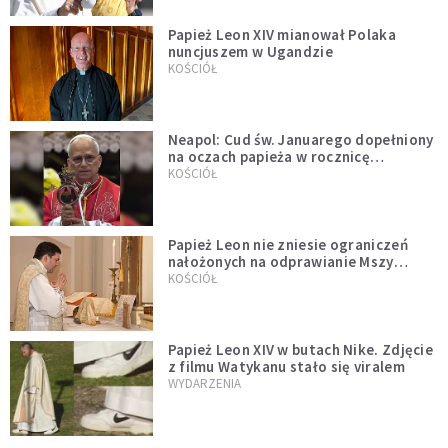
Papież Leon XIV mianował Polaka
nuncjuszem w Ugandzie
KOŚCIÓŁ
Neapol: Cud św. Januarego dopełniony
na oczach papieża w rocznicę
pontyfikatu!
KOŚCIÓŁ
Papież Leon nie zniesie ograniczeń
nałożonych na odprawianie Mszy
trydenckiej. „Traditionis custodes”
KOŚCIÓŁ
zostaje w mocy
Papież Leon XIV w butach Nike. Zdjęcie
z filmu Watykanu stało się viralem
WYDARZENIA