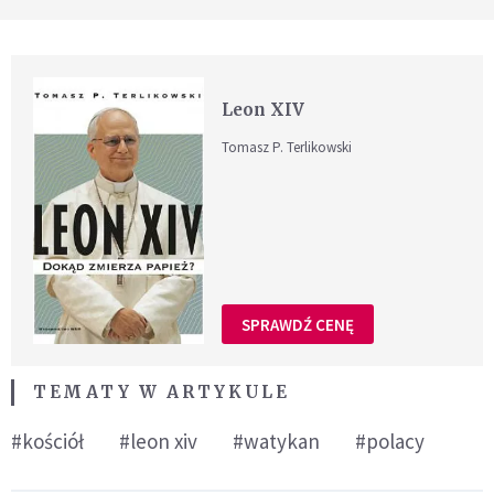
Leon XIV
Tomasz P. Terlikowski
SPRAWDŹ CENĘ
TEMATY W ARTYKULE
#kościół
#leon xiv
#watykan
#polacy