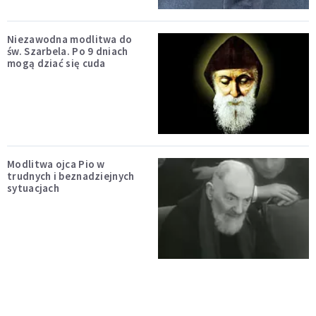
Niezawodna modlitwa do
św. Szarbela. Po 9 dniach
mogą dziać się cuda
Modlitwa ojca Pio w
trudnych i beznadziejnych
sytuacjach