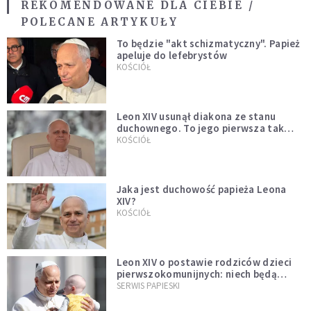
REKOMENDOWANE DLA CIEBIE /
POLECANE ARTYKUŁY
To będzie "akt schizmatyczny". Papież
apeluje do lefebrystów
KOŚCIÓŁ
Leon XIV usunął diakona ze stanu
duchownego. To jego pierwsza tak
bezprecedensowa decyzja
KOŚCIÓŁ
Jaka jest duchowość papieża Leona
XIV?
KOŚCIÓŁ
Leon XIV o postawie rodziców dzieci
pierwszokomunijnych: niech będą
przykładem
SERWIS PAPIESKI