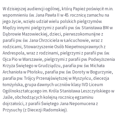
W dzisiejszej audiencji ogólnej, którą Papież poświęcił m.in.
wspomnieniu św. Jana Pawła II w 45. rocznicę zamachu na
jego życie, wzięło udział wielu polskich pielgrzymów.
Między innymi: pielgrzymi z parafii pw. św. Stanisława BM w
Dąbrowie Mazowieckiej, dzieci, pierwszokomunijne z
parafii pw. św. Jana Chrzciciela w Łańcuchowie, wraz z
rodzicami, Stowarzyszenie Osób Niepełnosprawnych z
Andrespola, wraz z rodzinami, pielgrzymi z parafii pw. św.
Ojca Pio w Warszawie, pielgrzymi z parafii pw. Podwyższenia
Krzyża Świętego w Grudziądzu, parafia pw. św. Michała
Archanioła w Płońsku, parafia pw. św. Doroty w Bogurzynie,
parafia pw. Trójcy Przenajświętszej w Myszyńcu, diecezja
łomżyńska, grupa dawnych uczniów klasy IVD Liceum
Ogólnokształcącego im. Króla Stanisława Leszczyńskiego w
Jaśle, obchodzących kolejną rocznicę egzaminu
dojrzałości, z parafii Świętego Jana Nepomucena z
Przysuchy (z Diecezji Radomskiej).