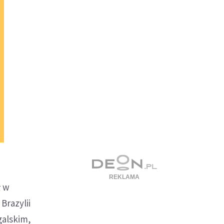
ł w
Brazylii
galskim,