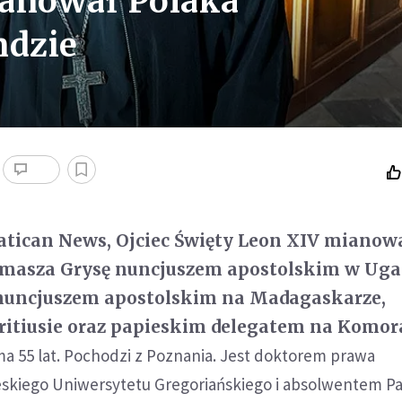
ianował Polaka
ndzie
atican News, Ojciec Święty Leon XIV mianow
omasza Grysę nuncjuszem apostolskim w Uga
ł nuncjuszem apostolskim na Madagaskarze,
ritiusie oraz papieskim delegatem na Komor
a 55 lat. Pochodzi z Poznania. Jest doktorem prawa
skiego Uniwersytetu Gregoriańskiego i absolwentem Pa