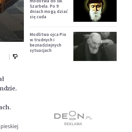
modlitwa do św.
Szarbela. Po 9
dniach mogą dziać
się cuda
Modlitwa ojca Pio
w trudnych i
beznadziejnych
sytuacjach
ał
ndzie.
ach.
pieskiej