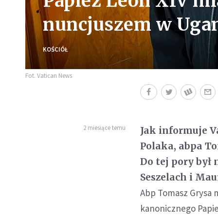
Papież Leon XIV m
nuncjuszem w Uga
KOŚCIÓŁ
Fot. Vatican News
2 miesiące temu
Jak informuje V
Polaka, abpa T
Do tej pory by
Seszelach i Mau
Abp Tomasz Grysa m
kanonicznego Papie