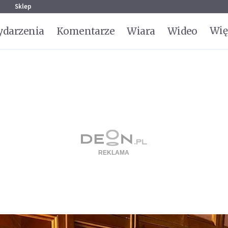
g
Sklep
Wię
darzenia
Komentarze
Wiara
Wideo