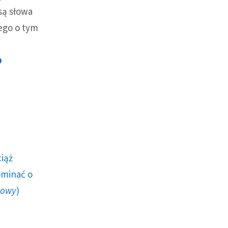
są słowa
ego o tym
o
ciąż
ominać o
howy
)