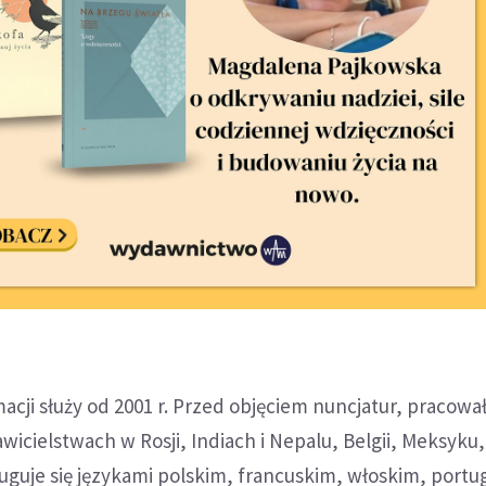
acji służy od 2001 r. Przed objęciem nuncjatur, pracowa
icielstwach w Rosji, Indiach i Nepalu, Belgii, Meksyku, 
uguje się językami polskim, francuskim, włoskim, portu