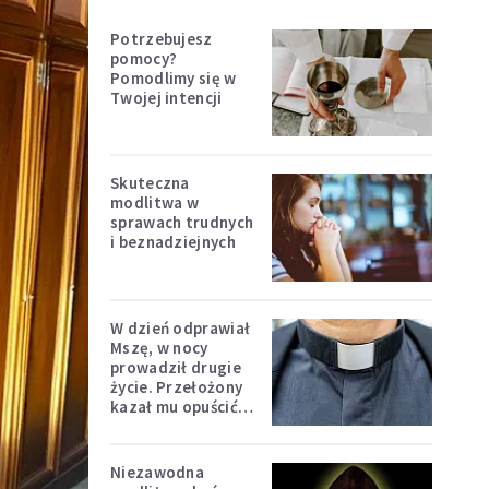
Potrzebujesz
pomocy?
Pomodlimy się w
Twojej intencji
Skuteczna
modlitwa w
sprawach trudnych
i beznadziejnych
W dzień odprawiał
Mszę, w nocy
prowadził drugie
życie. Przełożony
kazał mu opuścić
zakon
Niezawodna