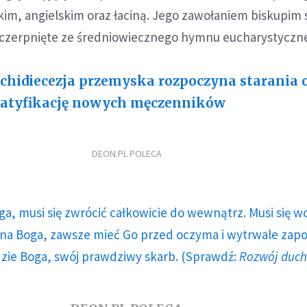
kim, angielskim oraz łaciną. Jego zawołaniem biskupim 
aczerpnięte ze średniowiecznego hymnu eucharystyczn
chidiecezja przemyska rozpoczyna starania 
atyfikację nowych męczenników
DEON.PL POLECA
ga, musi się zwrócić całkowicie do wewnątrz. Musi się w
a Boga, zawsze mieć Go przed oczyma i wytrwale zap
dzie Boga, swój prawdziwy skarb. (Sprawdź:
Rozwój duc