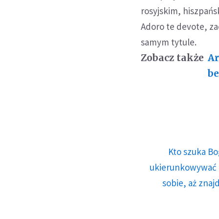
rosyjskim, hiszpańs
Adoro te devote, z
samym tytule.
Zobacz także
Ar
be
Kto szuka Bo
ukierunkowywać n
sobie, aż znaj