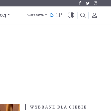
11
°
cej
Warszawa
WYBRANE DLA CIEBIE