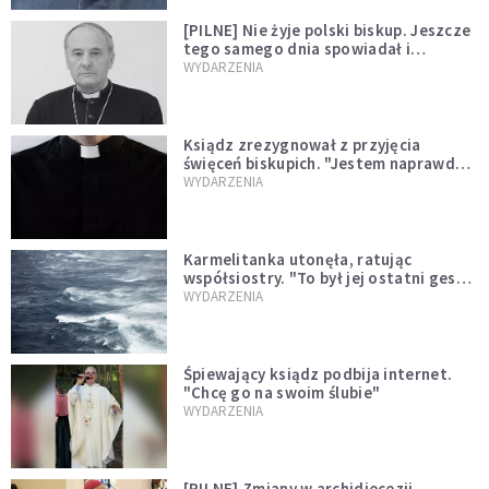
[PILNE] Nie żyje polski biskup. Jeszcze
tego samego dnia spowiadał i
sprawował Mszę świętą
WYDARZENIA
Ksiądz zrezygnował z przyjęcia
święceń biskupich. "Jestem naprawdę
niegodny"
WYDARZENIA
Karmelitanka utonęła, ratując
współsiostry. "To był jej ostatni gest
miłości"
WYDARZENIA
Śpiewający ksiądz podbija internet.
"Chcę go na swoim ślubie"
WYDARZENIA
[PILNE] Zmiany w archidiecezji