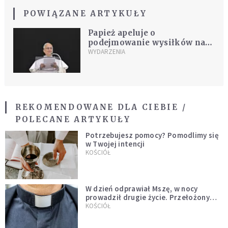
POWIĄZANE ARTYKUŁY
Papież apeluje o
podejmowanie wysiłków na
rzecz pokoju
WYDARZENIA
REKOMENDOWANE DLA CIEBIE /
POLECANE ARTYKUŁY
Potrzebujesz pomocy? Pomodlimy się
w Twojej intencji
KOŚCIÓŁ
W dzień odprawiał Mszę, w nocy
prowadził drugie życie. Przełożony
kazał mu opuścić zakon
KOŚCIÓŁ