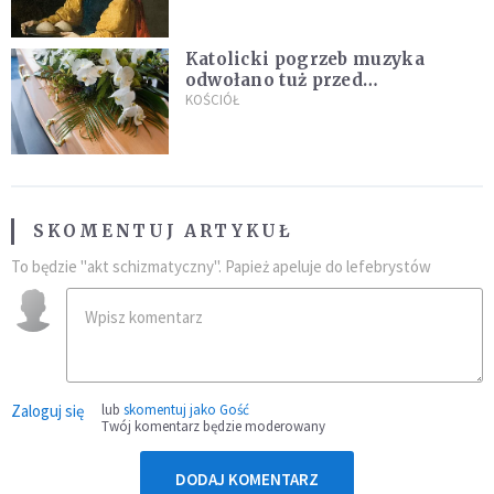
Katolicki pogrzeb muzyka
odwołano tuż przed
uroczystością. Powodem była
KOŚCIÓŁ
przynależność do masonerii
SKOMENTUJ ARTYKUŁ
To będzie "akt schizmatyczny". Papież apeluje do lefebrystów
Zaloguj się
lub
skomentuj jako Gość
Twój komentarz będzie moderowany
DODAJ KOMENTARZ