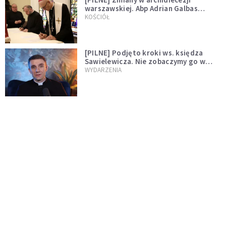
warszawskiej. Abp Adrian Galbas
wręczył dekrety nowym proboszczom
KOŚCIÓŁ
[PILNE] Podjęto kroki ws. księdza
Sawielewicza. Nie zobaczymy go w
mediach
WYDARZENIA