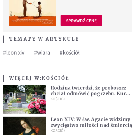
SPRAWDŹ CENĘ
TEMATY W ARTYKULE
#leon xiv
#wiara
#kościół
WIĘCEJ W:
KOŚCIÓŁ
Rodzina twierdzi, że proboszcz
chciał odmówić pogrzebu. Kuria
zapowiada wyjaśnienia
KOŚCIÓŁ
Leon XIV: W św. Agacie widzimy
zwycięstwo miłości nad śmiercią
KOŚCIÓŁ