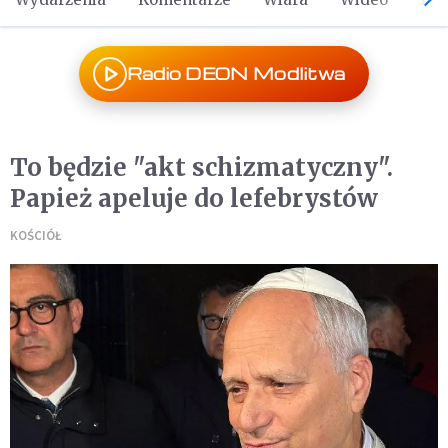
Radio DEON Modlitwa
To będzie "akt schizmatyczny".
Papież apeluje do lefebrystów
KOŚCIÓŁ