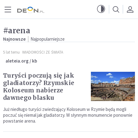
Przejdź do menu głównego
Przejdź do treści
#arena
Najnowsze
Najpopularniejsze
5 lat temu
WIADOMOŚCI ZE ŚWIATA
aleteia.org / kb
Turyści poczują się jak
gladiatorzy? Rzymskie
Koloseum nabierze
dawnego blasku
Już niedługo turyści zwiedzający Koloseum w Rzymie będą mogli
poczuć się niemal jak gladiatorzy. W słynnym monumencie ponownie
powstanie arena.