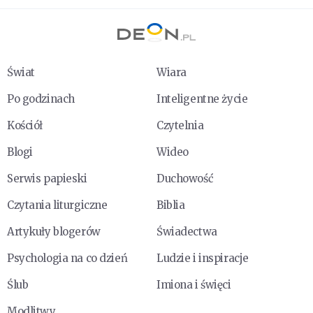
Świat
Wiara
Po godzinach
Inteligentne życie
Kościół
Czytelnia
Blogi
Wideo
Serwis papieski
Duchowość
Czytania liturgiczne
Biblia
Artykuły blogerów
Świadectwa
Psychologia na co dzień
Ludzie i inspiracje
Ślub
Imiona i święci
Modlitwy