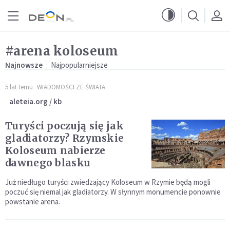
Przejdź do menu głównego
Przejdź do treści
#arena koloseum
Najnowsze
Najpopularniejsze
5 lat temu
WIADOMOŚCI ZE ŚWIATA
aleteia.org / kb
Turyści poczują się jak
gladiatorzy? Rzymskie
Koloseum nabierze
dawnego blasku
Już niedługo turyści zwiedzający Koloseum w Rzymie będą mogli
poczuć się niemal jak gladiatorzy. W słynnym monumencie ponownie
powstanie arena.