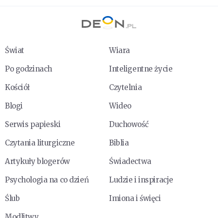
Świat
Wiara
Po godzinach
Inteligentne życie
Kościół
Czytelnia
Blogi
Wideo
Serwis papieski
Duchowość
Czytania liturgiczne
Biblia
Artykuły blogerów
Świadectwa
Psychologia na co dzień
Ludzie i inspiracje
Ślub
Imiona i święci
Modlitwy