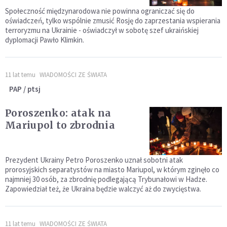
Społeczność międzynarodowa nie powinna ograniczać się do
oświadczeń, tylko wspólnie zmusić Rosję do zaprzestania wspierania
terroryzmu na Ukrainie - oświadczył w sobotę szef ukraińskiej
dyplomacji Pawło Klimkin.
11 lat temu
WIADOMOŚCI ZE ŚWIATA
PAP / ptsj
Poroszenko: atak na
Mariupol to zbrodnia
Prezydent Ukrainy Petro Poroszenko uznał sobotni atak
prorosyjskich separatystów na miasto Mariupol, w którym zginęło co
najmniej 30 osób, za zbrodnię podlegającą Trybunałowi w Hadze.
Zapowiedział też, że Ukraina będzie walczyć aż do zwycięstwa.
11 lat temu
WIADOMOŚCI ZE ŚWIATA