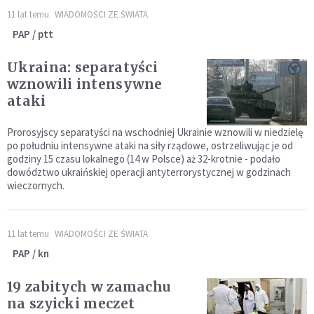
11 lat temu
WIADOMOŚCI ZE ŚWIATA
PAP / ptt
Ukraina: separatyści
wznowili intensywne
ataki
Prorosyjscy separatyści na wschodniej Ukrainie wznowili w niedzielę
po południu intensywne ataki na siły rządowe, ostrzeliwując je od
godziny 15 czasu lokalnego (14 w Polsce) aż 32-krotnie - podało
dowództwo ukraińskiej operacji antyterrorystycznej w godzinach
wieczornych.
11 lat temu
WIADOMOŚCI ZE ŚWIATA
PAP / kn
19 zabitych w zamachu
na szyicki meczet