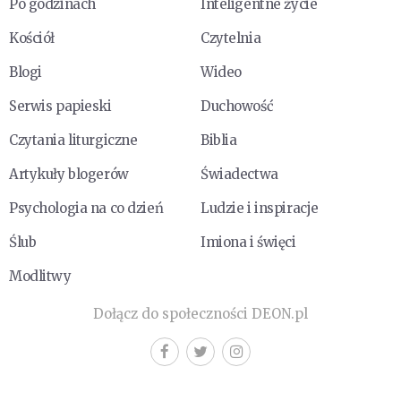
Po godzinach
Inteligentne życie
Kościół
Czytelnia
Blogi
Wideo
Serwis papieski
Duchowość
Czytania liturgiczne
Biblia
Artykuły blogerów
Świadectwa
Psychologia na co dzień
Ludzie i inspiracje
Ślub
Imiona i święci
Modlitwy
Dołącz do społeczności DEON.pl