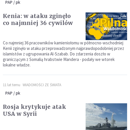
PAP / pk
Kenia: w ataku zginęło
co najmniej 36 cywilów
Co najmniej 36 pracowników kamieniołomu w północno-wschodniej
Kenii zginęło w ataku przeprowadzonym najprawdopodobniej przez
islamistów z ugrupowania Al-Szabab. Do zdarzenia doszło w
graniczącym z Somalią hrabstwie Mandera - podały we wtorek
lokalne władze.
11 lat temu
WIADOMOŚCI ZE ŚWIATA
PAP / pk
Rosja krytykuje atak
USA w Syrii