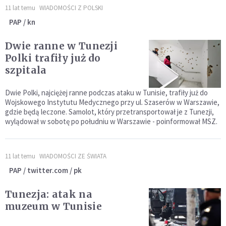
11 lat temu
WIADOMOŚCI Z POLSKI
PAP / kn
Dwie ranne w Tunezji
Polki trafiły już do
szpitala
Dwie Polki, najciężej ranne podczas ataku w Tunisie, trafiły już do
Wojskowego Instytutu Medycznego przy ul. Szaserów w Warszawie,
gdzie będą leczone. Samolot, który przetransportował je z Tunezji,
wylądował w sobotę po południu w Warszawie - poinformował MSZ.
11 lat temu
WIADOMOŚCI ZE ŚWIATA
PAP / twitter.com / pk
Tunezja: atak na
muzeum w Tunisie