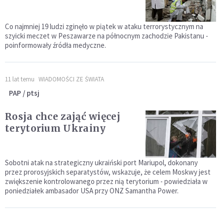
Co najmniej 19 ludzi zginęło w piątek w ataku terrorystycznym na
szyicki meczet w Peszawarze na północnym zachodzie Pakistanu -
poinformowały źródła medyczne.
11 lat temu
WIADOMOŚCI ZE ŚWIATA
PAP / ptsj
Rosja chce zająć więcej
terytorium Ukrainy
Sobotni atak na strategiczny ukraiński port Mariupol, dokonany
przez prorosyjskich separatystów, wskazuje, że celem Moskwy jest
zwiększenie kontrolowanego przez nią terytorium - powiedziała w
poniedziałek ambasador USA przy ONZ Samantha Power.