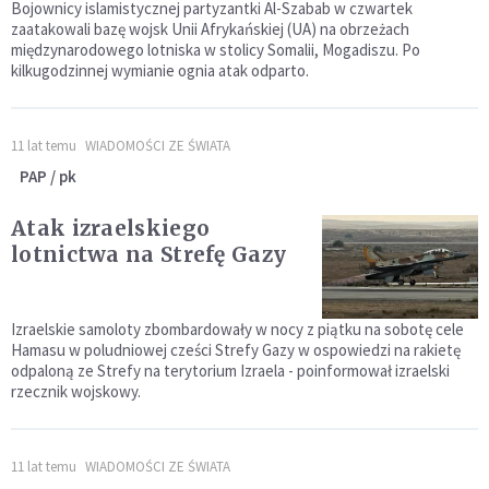
Bojownicy islamistycznej partyzantki Al-Szabab w czwartek
zaatakowali bazę wojsk Unii Afrykańskiej (UA) na obrzeżach
międzynarodowego lotniska w stolicy Somalii, Mogadiszu. Po
kilkugodzinnej wymianie ognia atak odparto.
11 lat temu
WIADOMOŚCI ZE ŚWIATA
PAP / pk
Atak izraelskiego
lotnictwa na Strefę Gazy
Izraelskie samoloty zbombardowały w nocy z piątku na sobotę cele
Hamasu w poludniowej cześci Strefy Gazy w ospowiedzi na rakietę
odpaloną ze Strefy na terytorium Izraela - poinformował izraelski
rzecznik wojskowy.
11 lat temu
WIADOMOŚCI ZE ŚWIATA