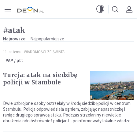
Przejdź do menu głównego
Przejdź do treści
#atak
Najnowsze
Najpopularniejsze
11 lat temu
WIADOMOŚCI ZE ŚWIATA
PAP / ptt
Turcja: atak na siedzibę
policji w Stambule
Dwie uzbrojone osoby ostrzelały w środę siedzibę policji w centrum
Stambułu. Policja odpowiedziała ogniem, zabijając napastniczkę i
raniąc drugiego sprawcę ataku. Podczas strzelaniny niewielkie
obrażenia odniósł również policjant - poinformowały lokalne władze.