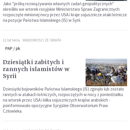
Jako "próbę rozwiązywania własnych zadań geopolitycznych"
określiło we wtorek rosyjskie Ministerstwo Spraw Zagranicznych
rozpoczęte minionej nocy przez USA i kraje sojusznicze ataki lotnicze
na pozycje Państwa Islamskiego (IS) w Syrii.
11 lat temu
WIADOMOŚCI ZE ŚWIATA
PAP / pk
Dziesiątki zabitych i
rannych islamistów w
Syrii
Dziesiątki bojowników Państwa Islamskiego (IS) zginęło lub zostało
rannych w atakach lotniczych, rozpoczętych w nocy z poniedziałku
na wtorek przez USA i kilka sojuszniczych krajów arabskich -
poinformowało opozycyjne Syryjskie Obserwatorium Praw
Człowieka.