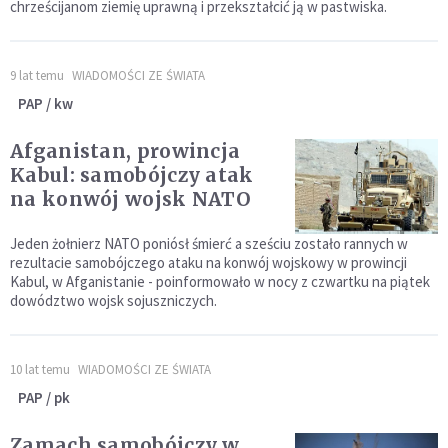
chrześcijanom ziemię uprawną i przekształcić ją w pastwiska.
9 lat temu
WIADOMOŚCI ZE ŚWIATA
PAP / kw
Afganistan, prowincja
Kabul: samobójczy atak
na konwój wojsk NATO
Jeden żołnierz NATO poniósł śmierć a sześciu zostało rannych w
rezultacie samobójczego ataku na konwój wojskowy w prowincji
Kabul, w Afganistanie - poinformowało w nocy z czwartku na piątek
dowództwo wojsk sojuszniczych.
10 lat temu
WIADOMOŚCI ZE ŚWIATA
PAP / pk
Zamach samobójczy w