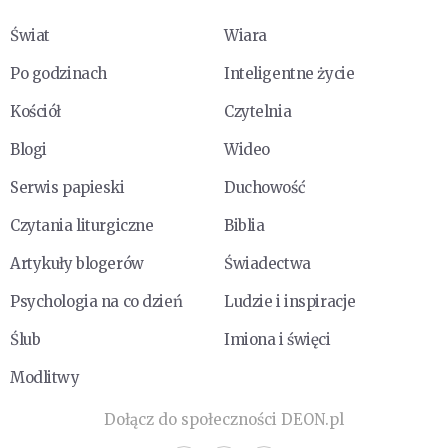
Świat
Wiara
Po godzinach
Inteligentne życie
Kościół
Czytelnia
Blogi
Wideo
Serwis papieski
Duchowość
Czytania liturgiczne
Biblia
Artykuły blogerów
Świadectwa
Psychologia na co dzień
Ludzie i inspiracje
Ślub
Imiona i święci
Modlitwy
Dołącz do społeczności DEON.pl