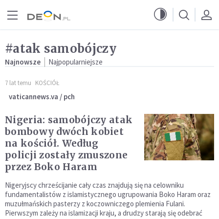
Przejdź do menu głównego
Przejdź do treści
#atak samobójczy
Najnowsze
Najpopularniejsze
7 lat temu
KOŚCIÓŁ
vaticannews.va / pch
Nigeria: samobójczy atak
bombowy dwóch kobiet
na kościół. Według
policji zostały zmuszone
przez Boko Haram
Nigeryjscy chrześcijanie cały czas znajdują się na celowniku
fundamentalistów z islamistycznego ugrupowania Boko Haram oraz
muzułmańskich pasterzy z koczowniczego plemienia Fulani.
Pierwszym zależy na islamizacji kraju, a drudzy starają się odebrać