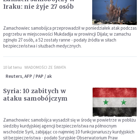
Iraku: nie żyje 27 osób
Zamachowiec samobójca przeprowadził w poniedziałek atak podczas
pogrzebu w miejscowości Mukdadija w prowincji Dijala; w zamachu
zginęło 27 osób, a 52 zostały ranne - podały źródła w siłach
bezpieczeństwa i służbach medycznych.
10 lat temu
WIADOMOŚCI ZE ŚWIATA
Reuters, AFP / PAP / ak
Syria: 10 zabitych w
ataku samobójczym
Zamachowiec samobójca wysadził się w środę w powietrze w pobliżu
siedziby kurdyjskiej agencji bezpieczeństwa na północnym
wschodzie Syrii, zabijając co najmniej 10 funkcjonariuszy kurdyjskich
sił bezpieczeństwa - podało Syryjskie Obserwatorium Praw