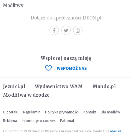
Modlitwy
Dołącz do społeczności DEON.pl
Wspieraj naszą misję
WSPOMÓŻ NAS
Jezuici.pl
Wydawnictwo WAM
Mando.pl
Modlitwa w drodze
O portalu
Regulamin
Polityka prywatności
Kontakt
Dla mediów
Reklama
Informacje o cookies
Patronat
Copyright 2019 © Deon.pl Wszystkie prawa zastrzeżone. Realizacja
ideo.pl