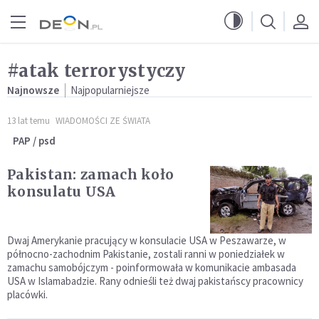
Przejdź do menu głównego
Przejdź do treści
#atak terrorystyczy
Najnowsze
Najpopularniejsze
13 lat temu
WIADOMOŚCI ZE ŚWIATA
PAP / psd
Pakistan: zamach koło
konsulatu USA
Dwaj Amerykanie pracujący w konsulacie USA w Peszawarze, w
północno-zachodnim Pakistanie, zostali ranni w poniedziałek w
zamachu samobójczym - poinformowała w komunikacie ambasada
USA w Islamabadzie. Rany odnieśli też dwaj pakistańscy pracownicy
placówki.