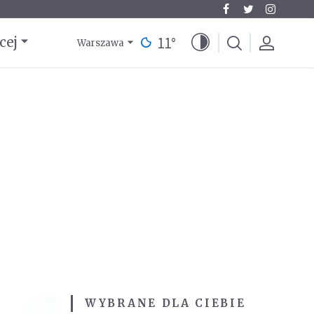
11
°
cej
Warszawa
WYBRANE DLA CIEBIE