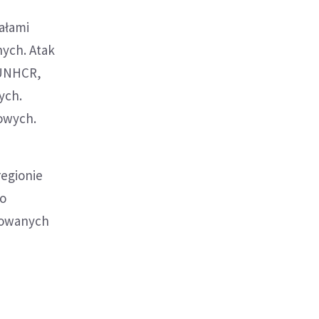
ałami
ych. Atak
a UNHCR,
ych.
howych.
regionie
to
sowanych