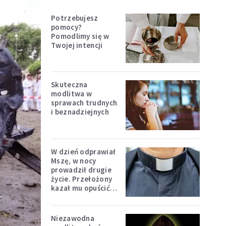
Potrzebujesz
pomocy?
Pomodlimy się w
Twojej intencji
Skuteczna
modlitwa w
sprawach trudnych
i beznadziejnych
W dzień odprawiał
Mszę, w nocy
prowadził drugie
życie. Przełożony
kazał mu opuścić
zakon
Niezawodna