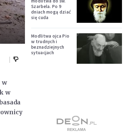
modlitwa do św.
Szarbela. Po 9
dniach mogą dziać
się cuda
Modlitwa ojca Pio
w trudnych i
beznadziejnych
sytuacjach
, w
ek w
basada
cownicy