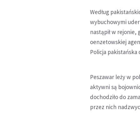
Według pakistańsk
wybuchowymi uderzy
nastąpił w rejonie,
oenzetowskiej agenc
Policja pakistańsk
Peszawar leży w po
aktywni są bojownicy
dochodziło do zama
przez nich nadzwy