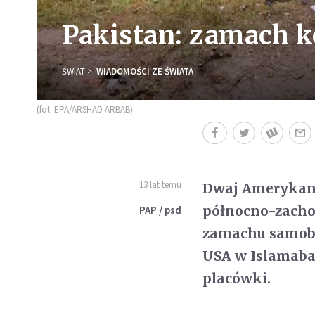
Pakistan: zamach k
ŚWIAT
WIADOMOŚCI ZE ŚWIATA
(fot. EPA/ARSHAD ARBAB)
13 lat temu
Dwaj Amerykani
północno-zachod
PAP / psd
zamachu samob
USA w Islamabad
placówki.