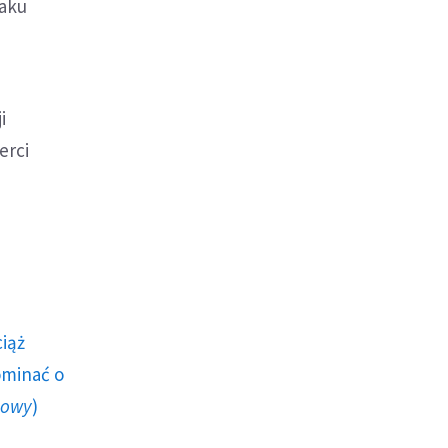
taku
i
erci
ciąż
ominać o
howy
)