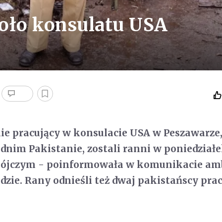
oło konsulatu USA
e pracujący w konsulacie USA w Peszawarze
nim Pakistanie, zostali ranni w poniedział
ójczym - poinformowała w komunikacie am
zie. Rany odnieśli też dwaj pakistańscy pra