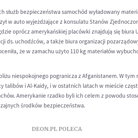
ich służb bezpieczeństwa samochód wyładowany materi
ł w auto wyjeżdżające z konsulatu Stanów Zjednoczon
 gdzie oprócz amerykańskiej placówki znajdują się biur
ji ds. uchodźców, a także biura organizacji pozarządow
a oceniła, że w zamachu użyto 110 kg materiałów wybuc
bliżu niespokojnego pogranicza z Afganistanem. W tym 
 talibów i Al-Kaidy, i w ostatnich latach w mieście częs
chów. Amerykanie rzadko byli ich celem z powodu sto
czajnych środków bezpieczeństwa.
DEON.PL POLECA