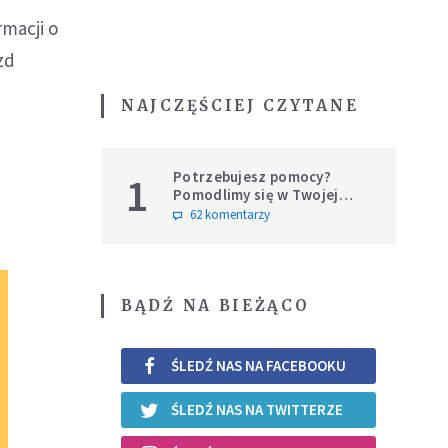
macji o
zd
NAJCZĘŚCIEJ CZYTANE
Potrzebujesz pomocy?
1
Pomodlimy się w Twojej
intencji
62 komentarzy
BĄDŹ NA BIEŻĄCO
ŚLEDŹ NAS NA FACEBOOKU
ŚLEDŹ NAS NA TWITTERZE