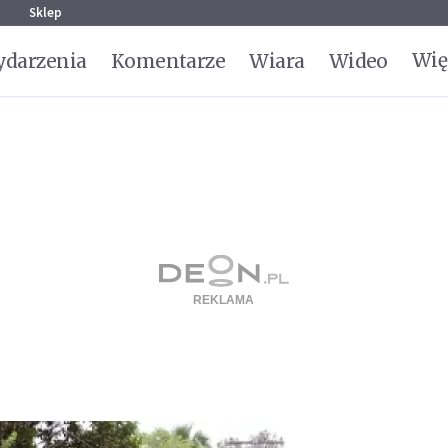
g
Sklep
Wię
darzenia
Komentarze
Wiara
Wideo