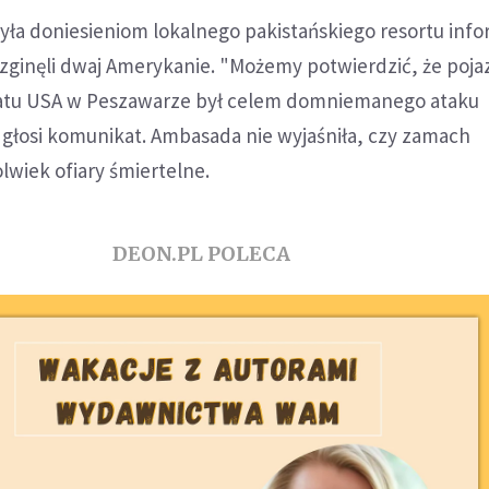
ła doniesieniom lokalnego pakistańskiego resortu infor
zginęli dwaj Amerykanie. "Możemy potwierdzić, że poja
latu USA w Peszawarze był celem domniemanego ataku
 głosi komunikat. Ambasada nie wyjaśniła, czy zamach
wiek ofiary śmiertelne.
DEON.PL POLECA