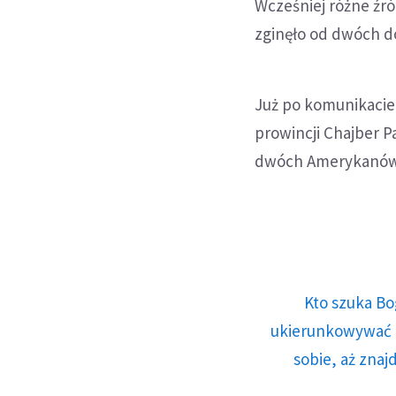
Wcześniej różne źró
zginęło od dwóch do
Już po komunikacie 
prowincji Chajber 
dwóch Amerykanów
Kto szuka Bo
ukierunkowywać n
sobie, aż znaj