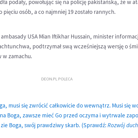
dła podały, powołując się na policję pakistańską, że w a
 pięciu osób, a co najmniej 19 zostało rannych.
ambasady USA Mian Iftikhar Hussain, minister informacj
Pachtunchwa, podtrzymał swą wcześniejszą wersję o śmi
 w zamachu.
DEON.PL POLECA
ga, musi się zwrócić całkowicie do wewnątrz. Musi się w
a Boga, zawsze mieć Go przed oczyma i wytrwale zap
dzie Boga, swój prawdziwy skarb. (Sprawdź:
Rozwój duc