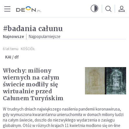
Przejdź do menu głównego
Przejdź do treści
#badania całunu
Najnowsze
Najpopularniejsze
6 lat temu
KOŚCIÓŁ
KAI / df
Włochy: miliony
wiernych na całym
świecie modliły się
wirtualnie przed
Całunem Turyńskim
W trudnych dniach największego nasilenia pandemii koronawirusa,
gdy wymuszona kwarantanna unieruchomiła w domach miliony ludzi
na całym świecie, doszło do niezwykłego wydarzenia o zasięgu
globalnym. Otóż w różnych krajach 11 kwietnia modlono się on-line