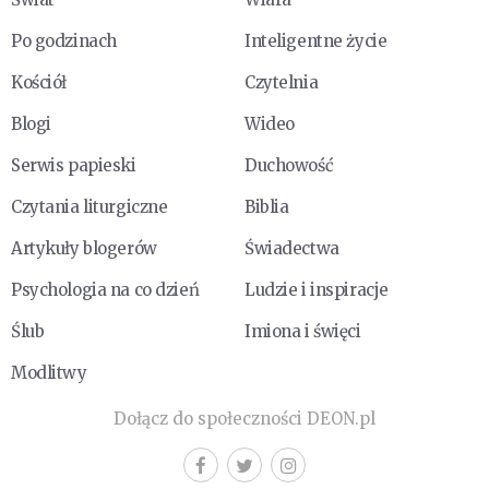
Po godzinach
Inteligentne życie
Kościół
Czytelnia
Blogi
Wideo
Serwis papieski
Duchowość
Czytania liturgiczne
Biblia
Artykuły blogerów
Świadectwa
Psychologia na co dzień
Ludzie i inspiracje
Ślub
Imiona i święci
Modlitwy
Dołącz do społeczności DEON.pl