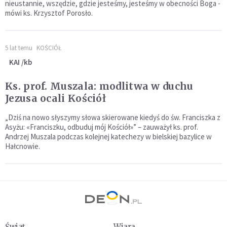
nieustannie, wszędzie, gdzie jesteśmy, jesteśmy w obecności Boga -
mówi ks. Krzysztof Porosło.
5 lat temu
KOŚCIÓŁ
KAI /kb
Ks. prof. Muszala: modlitwa w duchu
Jezusa ocali Kościół
„Dziś na nowo słyszymy słowa skierowane kiedyś do św. Franciszka z
Asyżu: «Franciszku, odbuduj mój Kościół»” – zauważył ks. prof.
Andrzej Muszala podczas kolejnej katechezy w bielskiej bazylice w
Hałcnowie.
Świat
Wiara