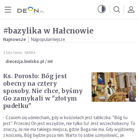
Przejdź do menu głównego
Przejdź do treści
#bazylika w Hałcnowie
Najnowsze
Najpopularniejsze
3 lata temu
WIARA
diecezja.bielsko.pl / mł
Ks. Porosło: Bóg jest
obecny na cztery
sposoby. Nie chce, byśmy
Go zamykali w "złotym
pudełku"
- Czasem się uśmiecham, gdy w kościołach jest tabliczka: "Bóg tu
jest". Przecież On jest wszędzie, nie tylko tu! Jest wszechobecny. To
znaczy, że nie ma takiego miejsca, gdzie Boga nie ma. Gdy wyjdziemy
z kościoła, Bóg będzie poza nim. Warto to sobie uzmysłowić, że