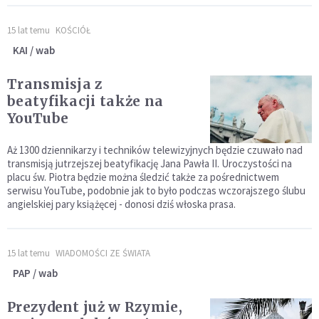
15 lat temu
KOŚCIÓŁ
KAI / wab
Transmisja z
beatyfikacji także na
YouTube
Aż 1300 dziennikarzy i techników telewizyjnych będzie czuwało nad
transmisją jutrzejszej beatyfikację Jana Pawła II. Uroczystości na
placu św. Piotra będzie można śledzić także za pośrednictwem
serwisu YouTube, podobnie jak to było podczas wczorajszego ślubu
angielskiej pary książęcej - donosi dziś włoska prasa.
15 lat temu
WIADOMOŚCI ZE ŚWIATA
PAP / wab
Prezydent już w Rzymie,