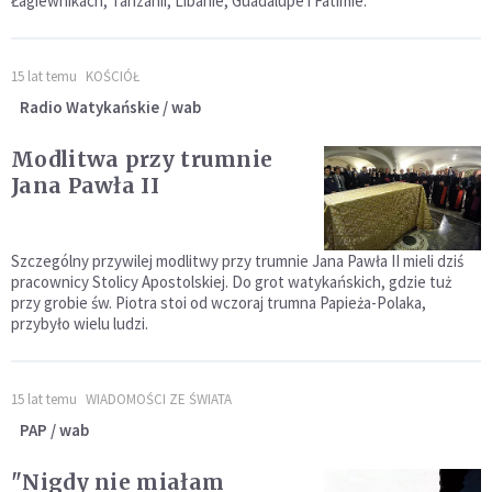
Łagiewnikach, Tanzanii, Libanie, Guadalupe i Fatimie.
15 lat temu
KOŚCIÓŁ
Radio Watykańskie / wab
Modlitwa przy trumnie
Jana Pawła II
Szczególny przywilej modlitwy przy trumnie Jana Pawła II mieli dziś
pracownicy Stolicy Apostolskiej. Do grot watykańskich, gdzie tuż
przy grobie św. Piotra stoi od wczoraj trumna Papieża-Polaka,
przybyło wielu ludzi.
15 lat temu
WIADOMOŚCI ZE ŚWIATA
PAP / wab
"Nigdy nie miałam