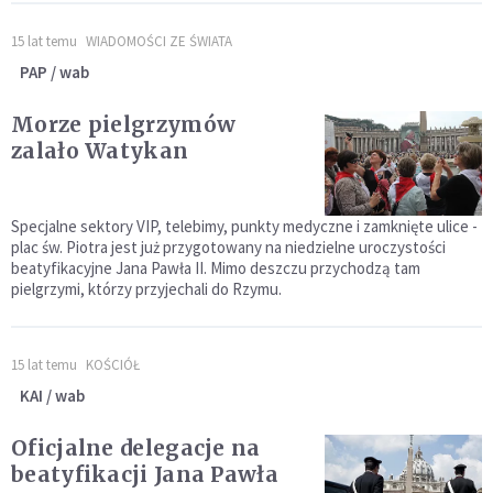
15 lat temu
WIADOMOŚCI ZE ŚWIATA
PAP / wab
Morze pielgrzymów
zalało Watykan
Specjalne sektory VIP, telebimy, punkty medyczne i zamknięte ulice -
plac św. Piotra jest już przygotowany na niedzielne uroczystości
beatyfikacyjne Jana Pawła II. Mimo deszczu przychodzą tam
pielgrzymi, którzy przyjechali do Rzymu.
15 lat temu
KOŚCIÓŁ
KAI / wab
Oficjalne delegacje na
beatyfikacji Jana Pawła