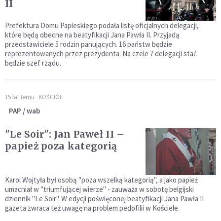
II
Prefektura Domu Papieskiego podała listę oficjalnych delegacji,
które będą obecne na beatyfikacji Jana Pawła II. Przyjadą
przedstawiciele 5 rodzin panujących. 16 państw będzie
reprezentowanych przez prezydenta. Na czele 7 delegacji stać
będzie szef rządu.
15 lat temu
KOŚCIÓŁ
PAP / wab
"Le Soir": Jan Paweł II –
papież poza kategorią
Karol Wojtyła był osobą "poza wszelką kategorią", a jako papież
umacniał w "triumfującej wierze" - zauważa w sobotę belgijski
dziennik "Le Soir". W edycji poświęconej beatyfikacji Jana Pawła II
gazeta zwraca też uwagę na problem pedofilii w Kościele.