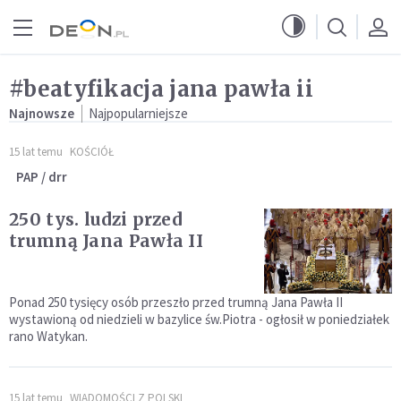
Przejdź do menu głównego
Przejdź do treści
#beatyfikacja jana pawła ii
Najnowsze
Najpopularniejsze
15 lat temu
KOŚCIÓŁ
PAP / drr
250 tys. ludzi przed
trumną Jana Pawła II
Ponad 250 tysięcy osób przeszło przed trumną Jana Pawła II
wystawioną od niedzieli w bazylice św.Piotra - ogłosił w poniedziałek
rano Watykan.
15 lat temu
WIADOMOŚCI Z POLSKI