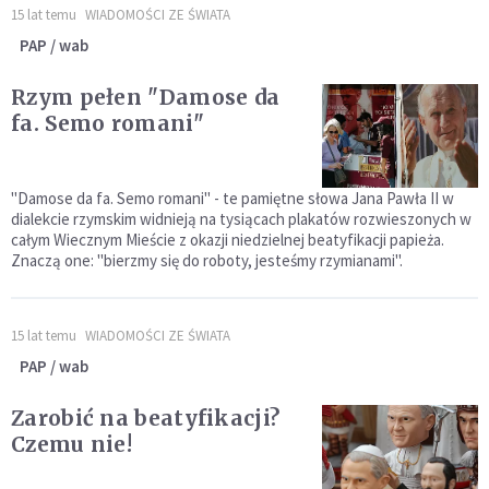
15 lat temu
WIADOMOŚCI ZE ŚWIATA
PAP / wab
Rzym pełen "Damose da
fa. Semo romani"
"Damose da fa. Semo romani" - te pamiętne słowa Jana Pawła II w
dialekcie rzymskim widnieją na tysiącach plakatów rozwieszonych w
całym Wiecznym Mieście z okazji niedzielnej beatyfikacji papieża.
Znaczą one: "bierzmy się do roboty, jesteśmy rzymianami".
15 lat temu
WIADOMOŚCI ZE ŚWIATA
PAP / wab
Zarobić na beatyfikacji?
Czemu nie!