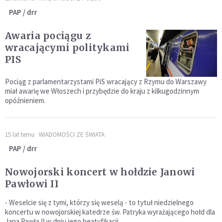
PAP / drr
Awaria pociągu z
wracającymi politykami
PIS
Pociąg z parlamentarzystami PiS wracający z Rzymu do Warszawy
miał awarię we Włoszech i przybędzie do kraju z kilkugodzinnym
opóźnieniem.
15 lat temu
WIADOMOŚCI ZE ŚWIATA
PAP / drr
Nowojorski koncert w hołdzie Janowi
Pawłowi II
- Weselcie się z tymi, którzy się weselą - to tytuł niedzielnego
koncertu w nowojorskiej katedrze św. Patryka wyrażającego hołd dla
Jana Pawła II w dniu jego beatyfikacji.