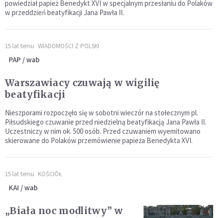
powiedział papież Benedykt XVI w specjalnym przesłaniu do Polaków
w przeddzień beatyfikacji Jana Pawła II.
15 lat temu
WIADOMOŚCI Z POLSKI
PAP / wab
Warszawiacy czuwają w wigilię
beatyfikacji
Nieszporami rozpoczęło się w sobotni wieczór na stołecznym pl.
Piłsudskiego czuwanie przed niedzielną beatyfikacją Jana Pawła II.
Uczestniczy w nim ok. 500 osób. Przed czuwaniem wyemitowano
skierowane do Polaków przemówienie papieża Benedykta XVI.
15 lat temu
KOŚCIÓŁ
KAI / wab
„Biała noc modlitwy” w