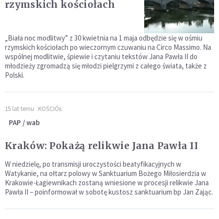
rzymskich kościołach
„Biała noc modlitwy” z 30 kwietnia na 1 maja odbędzie się w ośmiu
rzymskich kościołach po wieczornym czuwaniu na Circo Massimo. Na
wspólnej modlitwie, śpiewie i czytaniu tekstów Jana Pawła II do
młodzieży zgromadzą się młodzi pielgrzymi z całego świata, także z
Polski.
15 lat temu
KOŚCIÓŁ
PAP / wab
Kraków: Pokażą relikwie Jana Pawła II
W niedzielę, po transmisji uroczystości beatyfikacyjnych w
Watykanie, na ołtarz polowy w Sanktuarium Bożego Miłosierdzia w
Krakowie-Łagiewnikach zostaną wniesione w procesji relikwie Jana
Pawła II – poinformował w sobotę kustosz sanktuarium bp Jan Zając.