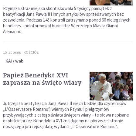
Rzymska straż miejska skonfiskowała 5 tysięcy pamiątek z
beatyfikacji Jana Pawła II i innych artykułów sprzedawanych bez
zezwolenia. Podczas 145 kontroli zatrzymano ponad 60 nielegalnych
handlarzy - poinformował burmistrz Wiecznego Miasta Gianni
Alemanno.
15 lat temu
KOŚCIÓŁ
KAI / wab
Papież Benedykt XVI
zaprasza na święto wiary
Jutrzejsza beatyfikacja Jana Pawła II niech będzie dla czytelników
„L’Osservatore Romano”, wiernych Rzymu i pielgrzymów
przybywających z całego świata świętem wiary – te słowa napisane
osobiście przez Benedykt a XVI znajdujemy na pierwszej stronie
noszącego jutrzejszą datę wydania „L’Osservatore Romano”.