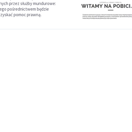
ych przez służby mundurowe:
a jego pośrednictwem będzie
uzyskać pomoc prawną.