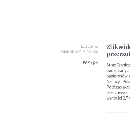
Zlikwi
11 lat temu
WIADOMOŚCI Z POLSKI
przerzu
PAP / pk
Straż Granic
podejrzanych
papierosów z
Niemcy i Pol
Podczas akcji
przechwycono
wartości 2,7 