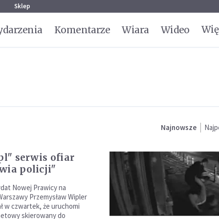
g
Sklep
Wię
darzenia
Komentarze
Wiara
Wideo
Najnowsze
Najp
pl" serwis ofiar
wia policji"
ydat Nowej Prawicy na
Warszawy Przemysław Wipler
ł w czwartek, że uruchomi
netowy skierowany do