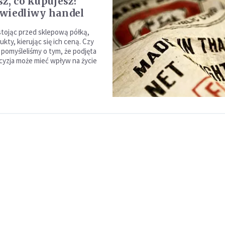
sz, co kupujesz?
wiedliwy handel
 stojąc przed sklepową półką,
kty, kierując się ich ceną. Czy
 pomyśleliśmy o tym, że podjęta
cyzja może mieć wpływ na życie