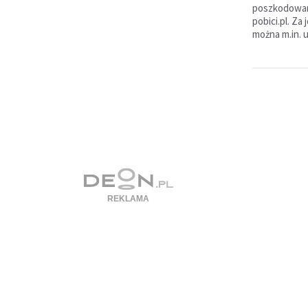
poszkodowan
pobici.pl. Z
można m.in. 