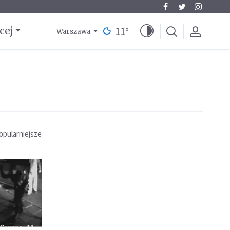
11
°
cej
Warszawa
opularniejsze