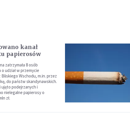
dowano kanał
tu papierosów
zna zatrzymała 8 osób
 o udział w przemycie
 Bliskiego Wschodu, m.in. przez
skę, do państw skandynawskich.
 ujęto podejrzanych i
 nielegalne papierosy o
mln zł.