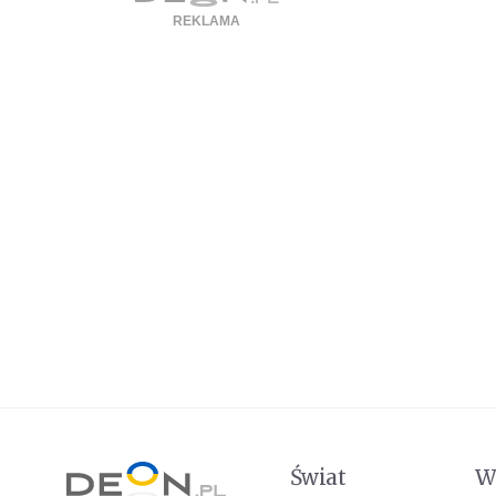
Świat
W