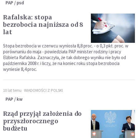
PAP / psd
Rafalska: stopa
bezrobocia najniższa od 8
lat
Stopa bezrobocia w czerwcu wyniosła 8,8 proc. - o 0,3 pkt. proc. w
porównaniu do maja - powiedziała PAP minister rodziny i pracy
Elżbieta Rafalska. Zaznaczyła, że tak dobrego wyniku nie było od
października 2008 r. i liczy, że na koniec roku stopa bezrobocia
wyniesie 8,4 proc.
10 lat temu
WIADOMOŚCI Z POLSKI
PAP / kw
Rząd przyjął założenia do
przyszłorocznego
budżetu