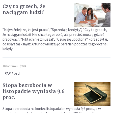
Czy to grzech, że
naciągam ludzi?
"Najważniejsze, że jest praca", "Sprzedaję kredyty", "Czy to grzech,
że naciągam ludzi? Nie chcę tego robić, ale przecież muszę gdzieś
pracować", "Nikt ich nie zmuszał", "Czuję się upodlona" - przeczytaj,
co usłyszał ksiądz Artur odwiedzając parafian podczas tegorocznej
kolędy.
10 lat temu
ŚWIAT
PAP / psd
Stopa bezrobocia w
listopadzie wyniosła 9,6
proc.
Stopa bezrobocia na koniec listopada br. wyniosła 9,6 proc., a w