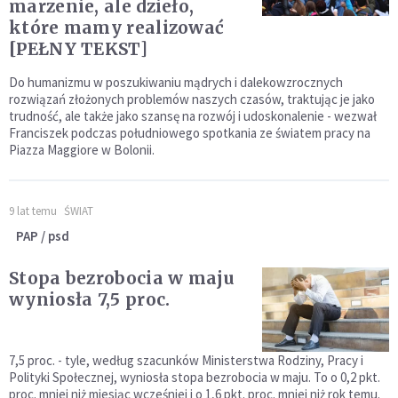
marzenie, ale dzieło,
które mamy realizować
[PEŁNY TEKST]
Do humanizmu w poszukiwaniu mądrych i dalekowzrocznych
rozwiązań złożonych problemów naszych czasów, traktując je jako
trudność, ale także jako szansę na rozwój i udoskonalenie - wezwał
Franciszek podczas południowego spotkania ze światem pracy na
Piazza Maggiore w Bolonii.
9 lat temu
ŚWIAT
PAP / psd
Stopa bezrobocia w maju
wyniosła 7,5 proc.
7,5 proc. - tyle, według szacunków Ministerstwa Rodziny, Pracy i
Polityki Społecznej, wyniosła stopa bezrobocia w maju. To o 0,2 pkt.
proc. mniej niż miesiąc wcześniej i o 1,6 pkt. proc. mniej niż rok temu.