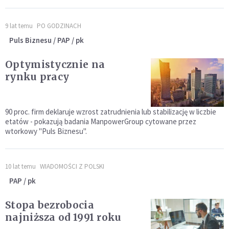
9 lat temu
PO GODZINACH
Puls Biznesu / PAP / pk
Optymistycznie na
rynku pracy
90 proc. firm deklaruje wzrost zatrudnienia lub stabilizację w liczbie
etatów - pokazują badania ManpowerGroup cytowane przez
wtorkowy "Puls Biznesu".
10 lat temu
WIADOMOŚCI Z POLSKI
PAP / pk
Stopa bezrobocia
najniższa od 1991 roku