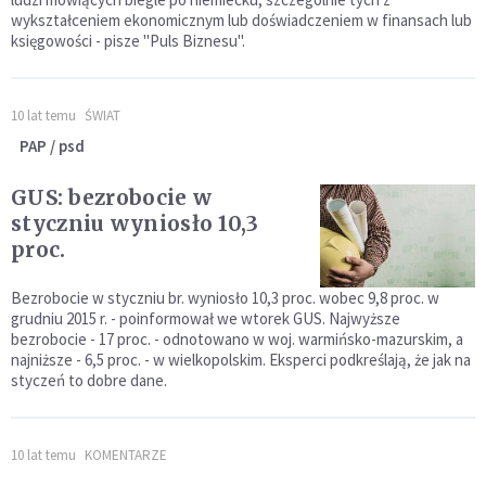
wykształceniem ekonomicznym lub doświadczeniem w finansach lub
księgowości - pisze "Puls Biznesu".
10 lat temu
ŚWIAT
PAP / psd
GUS: bezrobocie w
styczniu wyniosło 10,3
proc.
Bezrobocie w styczniu br. wyniosło 10,3 proc. wobec 9,8 proc. w
grudniu 2015 r. - poinformował we wtorek GUS. Najwyższe
bezrobocie - 17 proc. - odnotowano w woj. warmińsko-mazurskim, a
najniższe - 6,5 proc. - w wielkopolskim. Eksperci podkreślają, że jak na
styczeń to dobre dane.
10 lat temu
KOMENTARZE