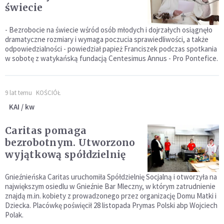
świecie
- Bezrobocie na świecie wśród osób młodych i dojrzałych osiągnęło
dramatyczne rozmiary i wymaga poczucia sprawiedliwości, a także
odpowiedzialności - powiedział papież Franciszek podczas spotkania
w sobotę z watykańską fundacją Centesimus Annus - Pro Pontefice.
9 lat temu
KOŚCIÓŁ
KAI / kw
Caritas pomaga
bezrobotnym. Utworzono
wyjątkową spółdzielnię
Gnieźnieńska Caritas uruchomiła Spółdzielnię Socjalną i otworzyła na
największym osiedlu w Gnieźnie Bar Mleczny, w którym zatrudnienie
znajdą m.in. kobiety z prowadzonego przez organizację Domu Matki i
Dziecka. Placówkę poświęcił 28 listopada Prymas Polski abp Wojciech
Polak.