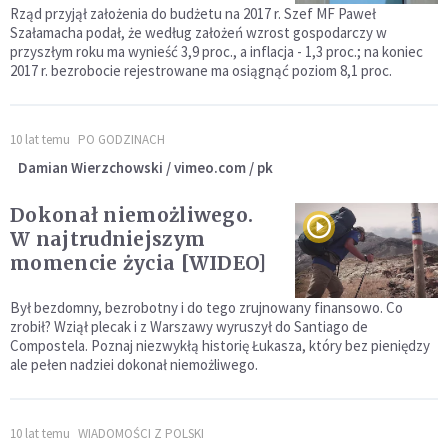
Rząd przyjął założenia do budżetu na 2017 r. Szef MF Paweł
Szałamacha podał, że według założeń wzrost gospodarczy w
przyszłym roku ma wynieść 3,9 proc., a inflacja - 1,3 proc.; na koniec
2017 r. bezrobocie rejestrowane ma osiągnąć poziom 8,1 proc.
10 lat temu
PO GODZINACH
Damian Wierzchowski / vimeo.com / pk
Dokonał niemożliwego.
W najtrudniejszym
momencie życia [WIDEO]
Był bezdomny, bezrobotny i do tego zrujnowany finansowo. Co
zrobił? Wziął plecak i z Warszawy wyruszył do Santiago de
Compostela. Poznaj niezwykłą historię Łukasza, który bez pieniędzy
ale pełen nadziei dokonał niemożliwego.
10 lat temu
WIADOMOŚCI Z POLSKI