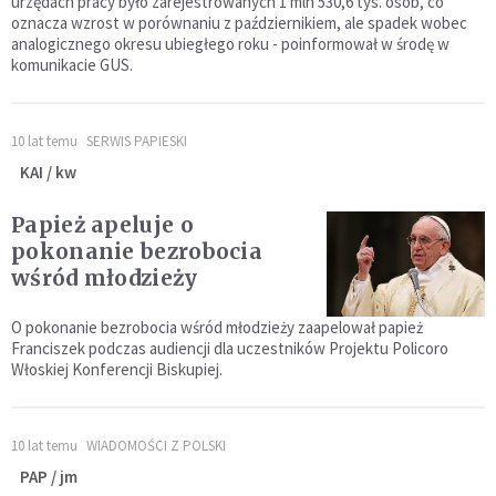
urzędach pracy było zarejestrowanych 1 mln 530,6 tys. osób, co
oznacza wzrost w porównaniu z październikiem, ale spadek wobec
analogicznego okresu ubiegłego roku - poinformował w środę w
komunikacie GUS.
10 lat temu
SERWIS PAPIESKI
KAI / kw
Papież apeluje o
pokonanie bezrobocia
wśród młodzieży
O pokonanie bezrobocia wśród młodzieży zaapelował papież
Franciszek podczas audiencji dla uczestników Projektu Policoro
Włoskiej Konferencji Biskupiej.
10 lat temu
WIADOMOŚCI Z POLSKI
PAP / jm