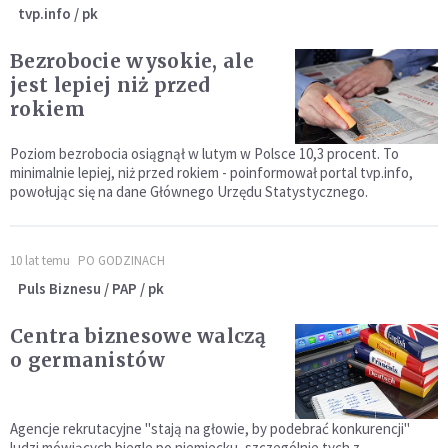
tvp.info / pk
Bezrobocie wysokie, ale
jest lepiej niż przed
rokiem
Poziom bezrobocia osiągnął w lutym w Polsce 10,3 procent. To
minimalnie lepiej, niż przed rokiem - poinformował portal tvp.info,
powołując się na dane Głównego Urzędu Statystycznego.
10 lat temu
PO GODZINACH
Puls Biznesu / PAP / pk
Centra biznesowe walczą
o germanistów
Agencje rekrutacyjne "stają na głowie, by podebrać konkurencji"
ludzi mówiących biegle po niemiecku, szczególnie tych z