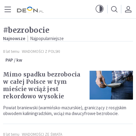
Przejdź do menu głównego
Przejdź do treści
#bezrobocie
Najnowsze
Najpopularniejsze
8 lat temu
WIADOMOŚCI Z POLSKI
PAP / kw
Mimo spadku bezrobocia
w całej Polsce w tym
mieście wciąż jest
rekordowo wysokie
Powiat braniewski (warmińsko-mazurskie), graniczący z rosyjskim
obwodem kaliningradzkim, wciąż ma dwucyfrowe bezrobocie.
8 lat temu
WIADOMOŚCI ZE ŚWIATA