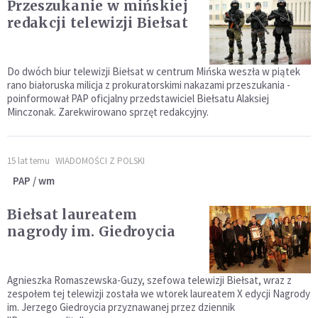
Przeszukanie w mińskiej
redakcji telewizji Biełsat
Do dwóch biur telewizji Biełsat w centrum Mińska weszła w piątek
rano białoruska milicja z prokuratorskimi nakazami przeszukania -
poinformował PAP oficjalny przedstawiciel Biełsatu Alaksiej
Minczonak. Zarekwirowano sprzęt redakcyjny.
15 lat temu
WIADOMOŚCI Z POLSKI
PAP / wm
Biełsat laureatem
nagrody im. Giedroycia
Agnieszka Romaszewska-Guzy, szefowa telewizji Biełsat, wraz z
zespołem tej telewizji została we wtorek laureatem X edycji Nagrody
im. Jerzego Giedroycia przyznawanej przez dziennik