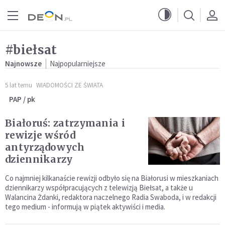
Przejdź do menu głównego
Przejdź do treści
#biełsat
Najnowsze
Najpopularniejsze
5 lat temu
WIADOMOŚCI ZE ŚWIATA
PAP / pk
Białoruś: zatrzymania i
rewizje wśród
antyrządowych
dziennikarzy
Co najmniej kilkanaście rewizji odbyło się na Białorusi w mieszkaniach
dziennikarzy współpracujących z telewizją Biełsat, a także u
Walancina Żdanki, redaktora naczelnego Radia Swaboda, i w redakcji
tego medium - informują w piątek aktywiści i media.