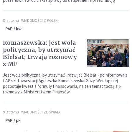
postanowił zwrócić akta sprawy do uzupełnienia przez milicję.
8 lat temu
WIADOMOŚCI Z POLSKI
PAP / kw
Romaszewska: jest wola
polityczna, by utrzymać
Biełsat; trwają rozmowy
z MF
Jest wola polityczna, by utrzymać i rozwijać Biełsat - poinformowała
PAP szefowa stacji Agnieszka Romaszewska-Guzy. Według niej
pozostaje kwestia formuły finansowania, na ten temat toczą się
rozmowy z Ministerstwem Finansów.
9 lat temu
WIADOMOŚCI ZE ŚWIATA
PAP / pk