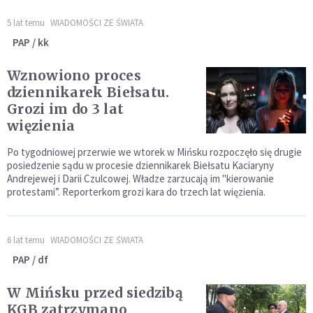
5 lat temu
WIADOMOŚCI ZE ŚWIATA
PAP / kk
Wznowiono proces
dziennikarek Biełsatu.
Grozi im do 3 lat
więzienia
Po tygodniowej przerwie we wtorek w Mińsku rozpoczęło się drugie
posiedzenie sądu w procesie dziennikarek Biełsatu Kaciaryny
Andrejewej i Darii Czulcowej. Władze zarzucają im "kierowanie
protestami”. Reporterkom grozi kara do trzech lat więzienia.
6 lat temu
WIADOMOŚCI ZE ŚWIATA
PAP / df
W Mińsku przed siedzibą
KGB zatrzymano