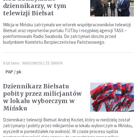
dziennikarzy, w tym
telewizji Biełsat
Milicja w Mińsku zatrzymała we wtorek współpracowników telewizji
Biełsat oraz reporterów portalu TUT.by i rosyjskiej agencji TASS –
poinformowało Radio Swaboda. Do zatrzymań doszło przed
budynkiem Komitetu Bezpieczeństwa Państwowego.
8 lat temu
WIADOMOŚCI ZE ŚWIATA
PAP / pk
Dziennikarz Biełsatu
pobity przez milicjantów
w lokalu wyborczym w
Mińsku
Dziennikarz telewizji Biełsat Andrej Kozieł, który w niedzielę został
zatrzymany i pobity przez milicjantów w lokalu wyborczym w Mińsku,
wyszedł w poniedziałek na wolność. W czasie procesu sędzia