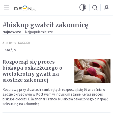
Przejdź do menu głównego
Przejdź do treści
#biskup gwałcił zakonnicę
Najnowsze
Najpopularniejsze
5 lat temu
KOŚCIÓŁ
KAI / jb
Rozpoczął się proces
biskupa oskarżonego o
wielokrotny gwałt na
siostrze zakonnej
Rozprawą przy drzwiach zamkniętych rozpoczął się 16 września w
sądzie okręgowym w Kottayam w indyjskim stanie Kerala proces
biskupa diecezji Dźalandhar Franco Mulakkala oskarżonego o napaść
seksualną na zakonnicę.