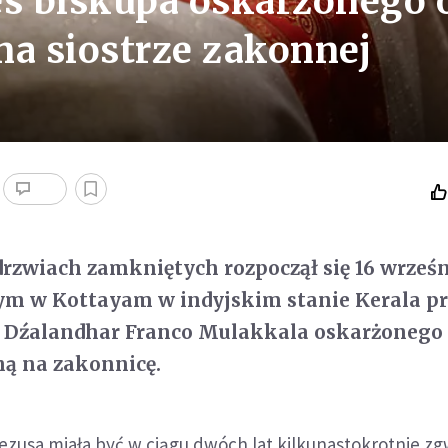
es biskupa oskarżonego 
na siostrze zakonnej
rzwiach zamkniętych rozpoczął się 16 wrześ
ym w Kottayam w indyjskim stanie Kerala pr
ji Dźalandhar Franco Mulakkala oskarżonego
ną na zakonnicę.
Jezusa miała być w ciągu dwóch lat kilkunastokrotnie z