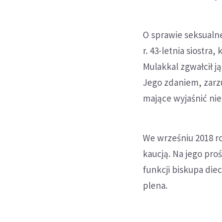
O sprawie seksualne
r. 43-letnia siostra
Mulakkal zgwałcił j
Jego zdaniem, zarzu
mające wyjaśnić ni
We wrześniu 2018 r
kaucją. Na jego pr
funkcji biskupa die
plena.