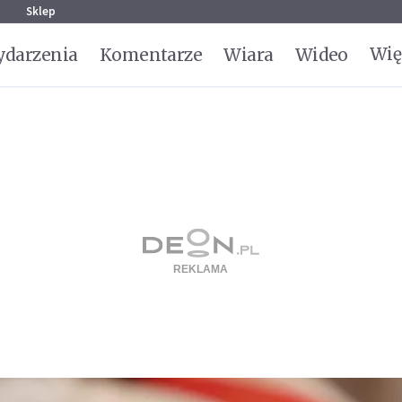
g
Sklep
Wię
darzenia
Komentarze
Wiara
Wideo