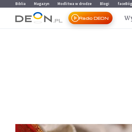
Przejdź do menu głównego
Przejdź do treści
Biblia
Magazyn
Modlitwa w drodze
Blogi
faceBó
Wy
Radio DEON