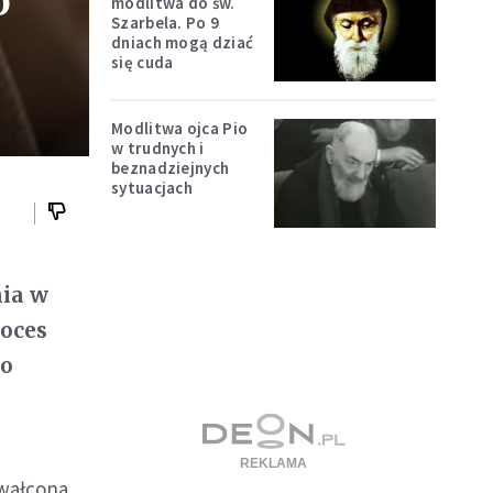
o
modlitwa do św.
Szarbela. Po 9
dniach mogą dziać
się cuda
Modlitwa ojca Pio
w trudnych i
beznadziejnych
sytuacjach
nia w
oces
 o
gwałcona