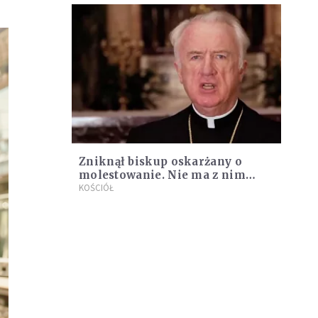
Zniknął biskup oskarżany o
molestowanie. Nie ma z nim
kontaktu
KOŚCIÓŁ