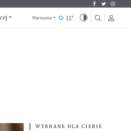
11
°
cej
Warszawa
WYBRANE DLA CIEBIE