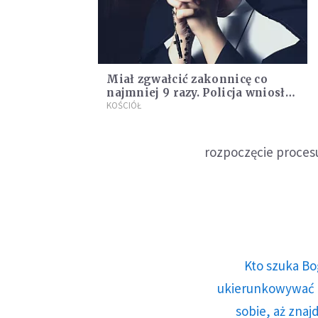
Miał zgwałcić zakonnicę co
najmniej 9 razy. Policja wniosła
akt oskarżenia biskupa
KOŚCIÓŁ
rozpoczęcie proces
Kto szuka Bo
ukierunkowywać n
sobie, aż znaj