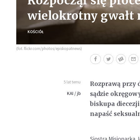
Rozpoczął się proc
wielokrotny gwałt 
KOŚCIÓŁ
(fot. flickr.com/photos/episkopatnews)
5 lat temu
Rozprawą przy d
sądzie okręgow
KAI / jb
biskupa diecez
napaść seksual
Siostra Misjonarka 