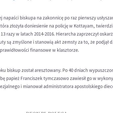
j napaści biskupa na zakonnicę po raz pierwszy usłysza
, która złożyła doniesienie na policję w Kottayam, twierdzi
ą 13 razy w latach 2014-2016. Hierarcha zaprzeczył oskar
ty są zmyślone i stanowią akt zemsty za to, że podjął d
eprawidłowości finansowe w klasztorze.
oku biskup został aresztowany. Po 40 dniach wypuszczo
ośbę papież Franciszek tymczasowo zawiesił go w wykon
cezjalnego i mianował administratora apostolskiego diec