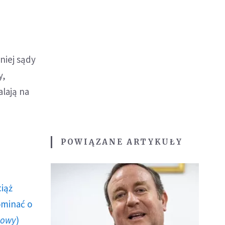
niej sądy
y,
lają na
POWIĄZANE ARTYKUŁY
ciąż
ominać o
howy
)