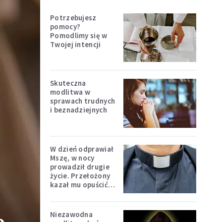
Potrzebujesz
pomocy?
Pomodlimy się w
Twojej intencji
Skuteczna
modlitwa w
sprawach trudnych
i beznadziejnych
W dzień odprawiał
Mszę, w nocy
prowadził drugie
życie. Przełożony
kazał mu opuścić
zakon
Niezawodna