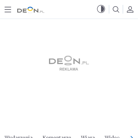
Przejdź do menu głównego
Przejdź do treści
Wydarzenia
Komentarze
Wiara
Wideo
Po 