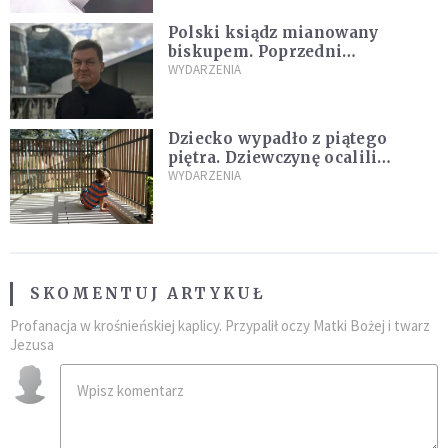
Polski ksiądz mianowany
biskupem. Poprzedni
ordynariusz zrezygnował
WYDARZENIA
Dziecko wypadło z piątego
piętra. Dziewczynę ocalili
sąsiedzi
WYDARZENIA
SKOMENTUJ ARTYKUŁ
Profanacja w krośnieńskiej kaplicy. Przypalił oczy Matki Bożej i twarz
Jezusa