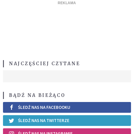
NAJCZĘŚCIEJ CZYTANE
BĄDŹ NA BIEŻĄCO
ŚLEDŹ NAS NA FACEBOOKU
ŚLEDŹ NAS NA TWITTERZE
ŚLEDŹ NAS NA INSTAGRAMIE