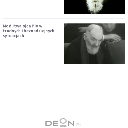
Modlitwa ojca Pio w
trudnych i beznadziejnych
sytuacjach