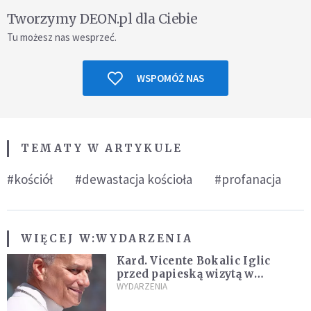
Tworzymy DEON.pl dla Ciebie
Tu możesz nas wesprzeć.
WSPOMÓŻ NAS
TEMATY W ARTYKULE
#kościół
#dewastacja kościoła
#profanacja
WIĘCEJ W:
WYDARZENIA
Kard. Vicente Bokalic Iglic
przed papieską wizytą w
Argentynie: Nasz pokorny lud
WYDARZENIA
kocha papieża