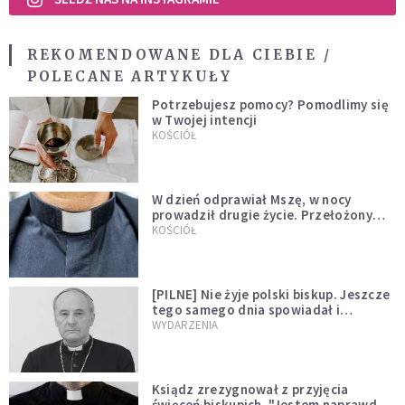
REKOMENDOWANE DLA CIEBIE /
POLECANE ARTYKUŁY
Potrzebujesz pomocy? Pomodlimy się
w Twojej intencji
KOŚCIÓŁ
W dzień odprawiał Mszę, w nocy
prowadził drugie życie. Przełożony
kazał mu opuścić zakon
KOŚCIÓŁ
[PILNE] Nie żyje polski biskup. Jeszcze
tego samego dnia spowiadał i
sprawował Mszę świętą
WYDARZENIA
Ksiądz zrezygnował z przyjęcia
święceń biskupich. "Jestem naprawdę