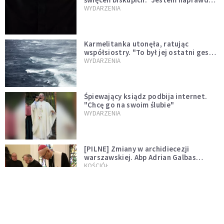
niegodny"
WYDARZENIA
Karmelitanka utonęła, ratując
współsiostry. "To był jej ostatni gest
miłości"
WYDARZENIA
Śpiewający ksiądz podbija internet.
"Chcę go na swoim ślubie"
WYDARZENIA
[PILNE] Zmiany w archidiecezji
warszawskiej. Abp Adrian Galbas
wręczył dekrety nowym proboszczom
KOŚCIÓŁ
[PILNE] Podjęto kroki ws. księdza
Sawielewicza. Nie zobaczymy go w
mediach
WYDARZENIA