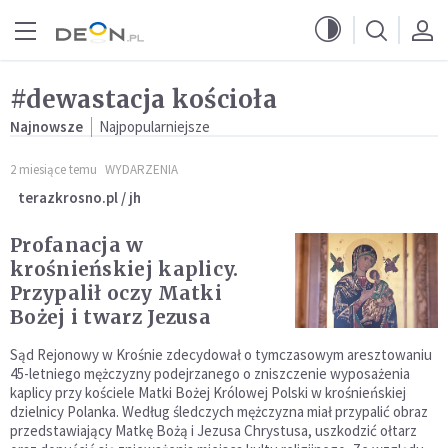
Przejdź do menu głównego
Przejdź do treści
#dewastacja kościoła
Najnowsze
Najpopularniejsze
2 miesiące temu
WYDARZENIA
terazkrosno.pl / jh
Profanacja w
krośnieńskiej kaplicy.
Przypalił oczy Matki
Bożej i twarz Jezusa
Sąd Rejonowy w Krośnie zdecydował o tymczasowym aresztowaniu
45-letniego mężczyzny podejrzanego o zniszczenie wyposażenia
kaplicy przy kościele Matki Bożej Królowej Polski w krośnieńskiej
dzielnicy Polanka. Według śledczych mężczyzna miał przypalić obraz
przedstawiający Matkę Bożą i Jezusa Chrystusa, uszkodzić ołtarz