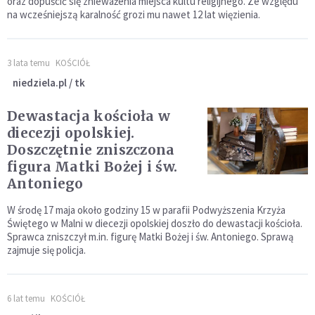
oraz dopuścić się znieważenia miejsca kultu religijnego. Ze względu
na wcześniejszą karalność grozi mu nawet 12 lat więzienia.
3 lata temu
KOŚCIÓŁ
niedziela.pl / tk
Dewastacja kościoła w
diecezji opolskiej.
Doszczętnie zniszczona
figura Matki Bożej i św.
Antoniego
W środę 17 maja około godziny 15 w parafii Podwyższenia Krzyża
Świętego w Malni w diecezji opolskiej doszło do dewastacji kościoła.
Sprawca zniszczył m.in. figurę Matki Bożej i św. Antoniego. Sprawą
zajmuje się policja.
6 lat temu
KOŚCIÓŁ