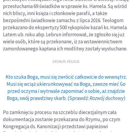
przesłuchania 69 świadków w sprawie ks. Hamela. Są wśród
nich bliscy, inni księża i członkowie parafii, a także
bezpośredni świadkowie zamachu z lipca 2016. Teologom
przekazano do ekspertyzy 500 rękopisów kazań ks. Hamela.
Latem ub. roku abp. Lebrun informował, że zgłosiło się już
wiele osób, które są przekonane, iż za wstawiennictwem
zamordowanego kapłana ich modlitwy zostały wysłuchane.
DEON.PL POLECA
Kto szuka Boga, musi się zwrócić całkowicie do wewnątrz.
Musi się wciąż ukierunkowywać na Boga, zawsze mieć Go
przed oczyma i wytrwale zapominać o sobie, aż znajdzie
Boga, swój prawdziwy skarb. (Sprawdź:
Rozwój duchowy
)
Po zamknięciu procesu na szczeblu diecezjalnym cała
dokumentacja zostanie przekazana do Rzymu, po czym
Kongregacja ds. Kanonizacji przedstawi papieżowi