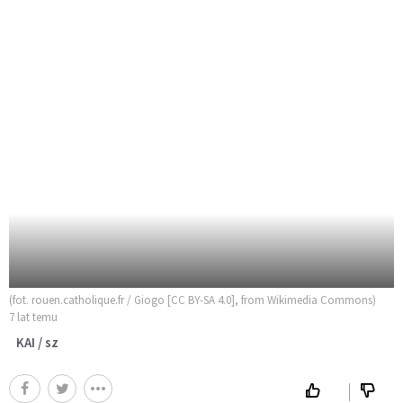
(fot. rouen.catholique.fr / Giogo [CC BY-SA 4.0], from Wikimedia Commons)
7 lat temu
KAI / sz