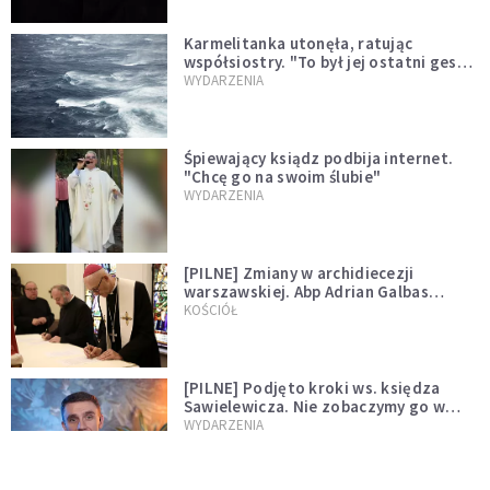
Karmelitanka utonęła, ratując
współsiostry. "To był jej ostatni gest
miłości"
WYDARZENIA
Śpiewający ksiądz podbija internet.
"Chcę go na swoim ślubie"
WYDARZENIA
[PILNE] Zmiany w archidiecezji
warszawskiej. Abp Adrian Galbas
wręczył dekrety nowym proboszczom
KOŚCIÓŁ
[PILNE] Podjęto kroki ws. księdza
Sawielewicza. Nie zobaczymy go w
mediach
WYDARZENIA