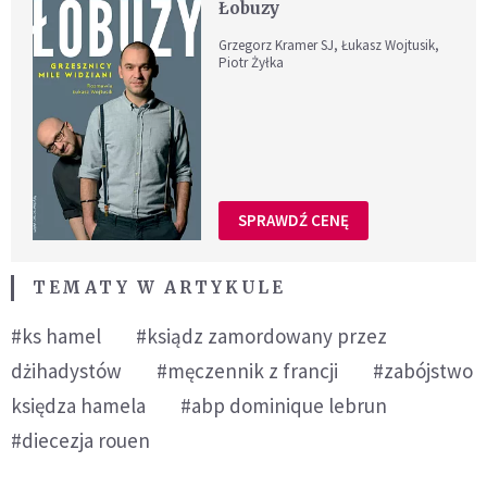
Łobuzy
Grzegorz Kramer SJ, Łukasz Wojtusik,
Piotr Żyłka
SPRAWDŹ CENĘ
TEMATY W ARTYKULE
#ks hamel
#ksiądz zamordowany przez
dżihadystów
#męczennik z francji
#zabójstwo
księdza hamela
#abp dominique lebrun
#diecezja rouen