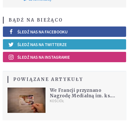
BĄDŹ NA BIEŻĄCO
ŚLEDŹ NAS NA FACEBOOKU
ŚLEDŹ NAS NA TWITTERZE
ŚLEDŹ NAS NA INSTAGRAMIE
POWIĄZANE ARTYKUŁY
We Francji przyznano
Nagrodę Medialną im. ks.
Jacquesa Hamela dla
KOŚCIÓŁ
dziennikarzy pracujących na
rzecz pokoju i dialogu