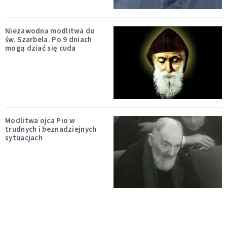
Niezawodna modlitwa do
św. Szarbela. Po 9 dniach
mogą dziać się cuda
Modlitwa ojca Pio w
trudnych i beznadziejnych
sytuacjach