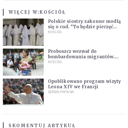
WIĘCEJ W:
KOŚCIÓŁ
Polskie siostry zakonne modlą
się o cud. "To będzie pieczęć
Pana Boga dla naszej wiary"
KOŚCIÓŁ
Proboszcz wezwał do
bombardowania migrantów.
"Masowy ogień przeciwko
KOŚCIÓŁ
najeźdźcom!"
Opublikowano program wizyty
Leona XIV we Francji
SERWIS PAPIESKI
SKOMENTUJ ARTYKUŁ