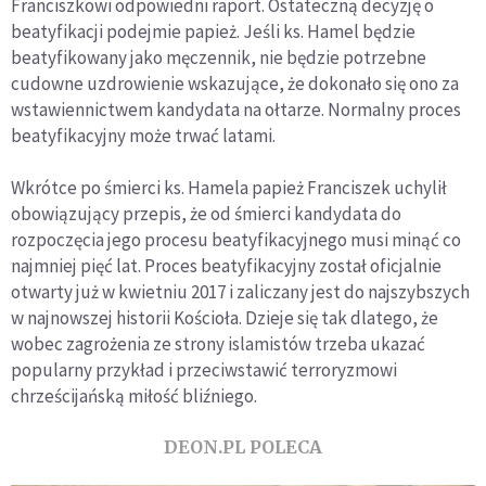
Franciszkowi odpowiedni raport. Ostateczną decyzję o
beatyfikacji podejmie papież. Jeśli ks. Hamel będzie
beatyfikowany jako męczennik, nie będzie potrzebne
cudowne uzdrowienie wskazujące, że dokonało się ono za
wstawiennictwem kandydata na ołtarze. Normalny proces
beatyfikacyjny może trwać latami.
Wkrótce po śmierci ks. Hamela papież Franciszek uchylił
obowiązujący przepis, że od śmierci kandydata do
rozpoczęcia jego procesu beatyfikacyjnego musi minąć co
najmniej pięć lat. Proces beatyfikacyjny został oficjalnie
otwarty już w kwietniu 2017 i zaliczany jest do najszybszych
w najnowszej historii Kościoła. Dzieje się tak dlatego, że
wobec zagrożenia ze strony islamistów trzeba ukazać
popularny przykład i przeciwstawić terroryzmowi
chrześcijańską miłość bliźniego.
DEON.PL POLECA