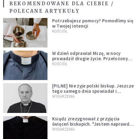
REKOMENDOWANE DLA CIEBIE /
POLECANE ARTYKUŁY
Potrzebujesz pomocy? Pomodlimy się
w Twojej intencji
KOŚCIÓŁ
W dzień odprawiał Mszę, w nocy
prowadził drugie życie. Przełożony
kazał mu opuścić zakon
KOŚCIÓŁ
[PILNE] Nie żyje polski biskup. Jeszcze
tego samego dnia spowiadał i
sprawował Mszę świętą
WYDARZENIA
Ksiądz zrezygnował z przyjęcia
święceń biskupich. "Jestem naprawdę
niegodny"
WYDARZENIA