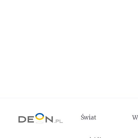
Świat
W