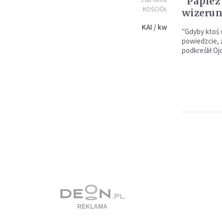
"Papież
KOŚCIÓŁ
wizerun
KAI / kw
"Gdyby ktoś 
powiedzcie, 
podkreślił Oj