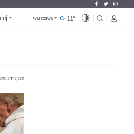
11
°
cej
Warszawa
opularniejsze