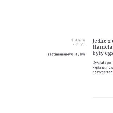
Jedne z
8 lat temu
KOŚCIÓŁ
Hamela 
były e
settimananews.it / kw
Dwa lata po
kapłana, now
na wydarzeni