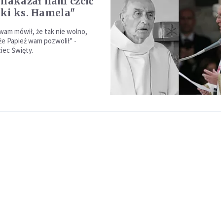
 nakazał nam czcić
ki ks. Hamela"
wam mówił, że tak nie wolno,
że Papież wam pozwolił" -
ciec Święty.