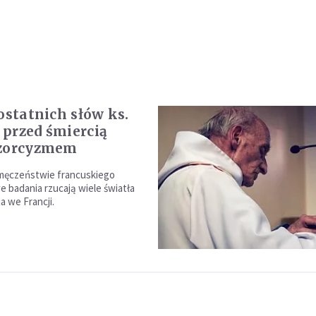
 ostatnich słów ks.
przed śmiercią
gzorcyzmem
 męczeństwie francuskiego
e badania rzucają wiele światła
a we Francji.