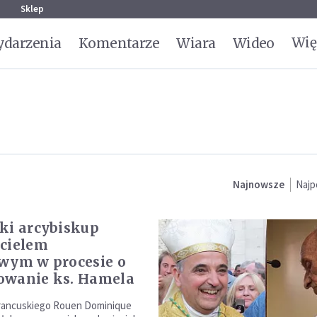
g
Sklep
Wię
darzenia
Komentarze
Wiara
Wideo
Najnowsze
Najp
ki arcybiskup
cielem
wym w procesie o
owanie ks. Hamela
francuskiego Rouen Dominique