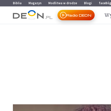
Przejdź do menu głównego
Przejdź do treści
Biblia
Magazyn
Modlitwa w drodze
Blogi
faceBó
Wy
Radio DEON