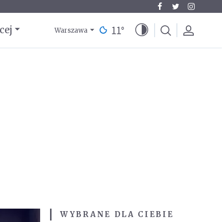
11
°
cej
Warszawa
WYBRANE DLA CIEBIE