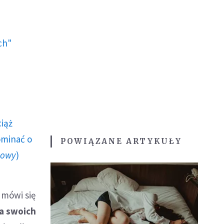
ch"
ciąż
ominać o
POWIĄZANE ARTYKUŁY
howy
)
 mówi się
a swoich