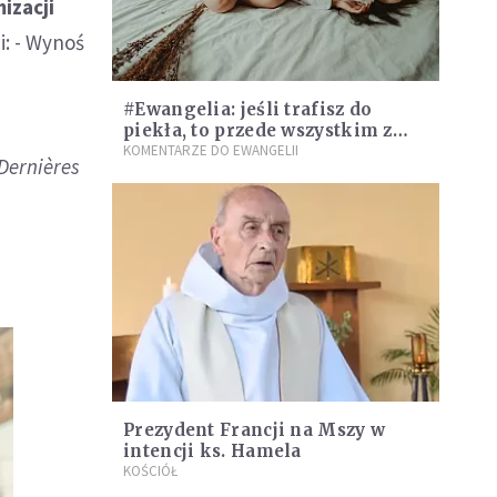
izacji
: - Wynoś
#Ewangelia: jeśli trafisz do
piekła, to przede wszystkim z
tego powodu
KOMENTARZE DO EWANGELII
 Dernières
Prezydent Francji na Mszy w
intencji ks. Hamela
KOŚCIÓŁ