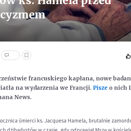
słów ks. Hamela przed
orcyzmem
czeństwie francuskiego kapłana, nowe badan
wiatła na wydarzenia we Francji.
Pisze
o nich 
imana News.
 rocznica śmierci ks. Jacquesa Hamela, brutalnie zamo
h dżihadystów w czasie, gdy odprawiał Mszę w kościel