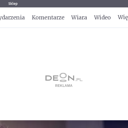
g
Sklep
Wię
darzenia
Komentarze
Wiara
Wideo