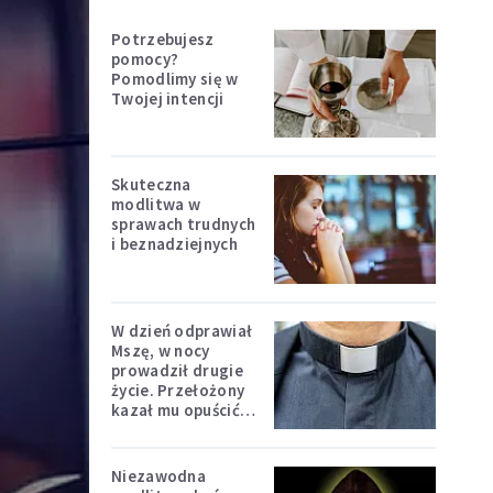
Potrzebujesz
pomocy?
Pomodlimy się w
Twojej intencji
Skuteczna
modlitwa w
sprawach trudnych
i beznadziejnych
W dzień odprawiał
Mszę, w nocy
prowadził drugie
życie. Przełożony
kazał mu opuścić
zakon
Niezawodna