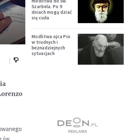
modlitwa do św.
Szarbela. Po 9
dniach mogą dziać
się cuda
Modlitwa ojca Pio
w trudnych i
beznadziejnych
sytuacjach
ia
Lorenzo
rdowanego
e św.