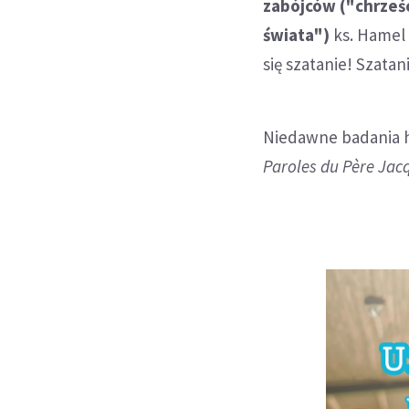
zabójców ("chrześ
świata")
ks. Hamel 
się szatanie! Szatan
Niedawne badania h
Paroles du Père Ja