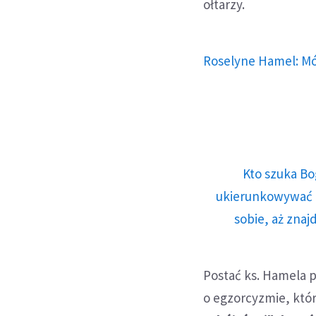
ołtarzy.
Roselyne Hamel: Mój
Kto szuka Bo
ukierunkowywać n
sobie, aż znaj
Postać ks. Hamela p
o egzorcyzmie, któr