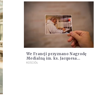
We Francji przyznano Nagrodę
Medialną im. ks. Jacquesa
Hamela dla dziennikarzy
KOŚCIÓŁ
pracujących na rzecz pokoju i
dialogu