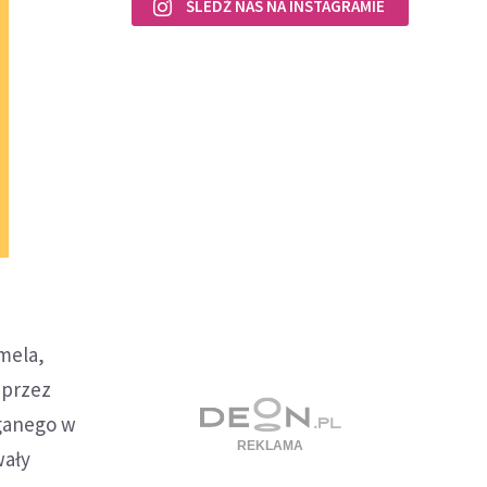
ŚLEDŹ NAS NA INSTAGRAMIE
amela,
 przez
aganego w
wały