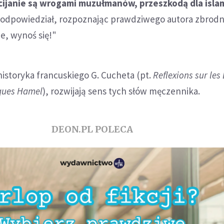
cijanie są wrogami muzułmanów, przeszkodą dla islam
odpowiedział, rozpoznając prawdziwego autora zbrodni
ie, wynoś się!"
istoryka francuskiego G. Cucheta (pt.
Reflexions sur les
cques Hamel
), rozwijają sens tych słów męczennika.
DEON.PL POLECA