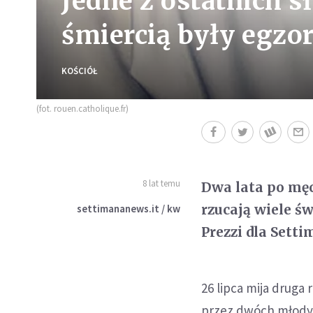
Jedne z ostatnich 
śmiercią były egz
KOŚCIÓŁ
(fot. rouen.catholique.fr)
8 lat temu
Dwa lata po mę
rzucają wiele ś
settimananews.it / kw
Prezzi dla Sett
26 lipca mija druga
przez dwóch młodyc