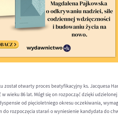
ku został otwarty proces beatyfikacyjny ks. Jacquesa H
ć w wieku 86 lat. Mógł się on rozpocząć dzięki udzielonej
 dyspensie od pięcioletniego okresu oczekiwania, wym
 do rozpoczęcia starań o wyniesienie kandydata do ch