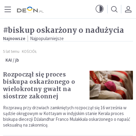
Przejdź do menu głównego
Przejdź do treści
#biskup oskarżony o nadużycia
Najnowsze
Najpopularniejsze
5 lat temu
KOŚCIÓŁ
KAI / jb
Rozpoczął się proces
biskupa oskarżonego o
wielokrotny gwałt na
siostrze zakonnej
Rozprawą przy drzwiach zamkniętych rozpoczął się 16 września w
sądzie okręgowym w Kottayam w indyjskim stanie Kerala proces
biskupa diecezji Dźalandhar Franco Mulakkala oskarżonego o napaść
seksualną na zakonnicę.