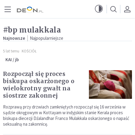
Przejdź do menu głównego
Przejdź do treści
#bp mulakkala
Najnowsze
Najpopularniejsze
5 lat temu
KOŚCIÓŁ
KAI / jb
Rozpoczął się proces
biskupa oskarżonego o
wielokrotny gwałt na
siostrze zakonnej
Rozprawą przy drzwiach zamkniętych rozpoczął się 16 września w
sądzie okręgowym w Kottayam w indyjskim stanie Kerala proces
biskupa diecezji Dźalandhar Franco Mulakkala oskarżonego o napaść
seksualną na zakonnicę.