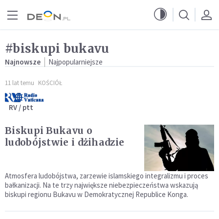
Przejdź do menu głównego
Przejdź do treści
#biskupi bukavu
Najnowsze
Najpopularniejsze
11 lat temu
KOŚCIÓŁ
RV / ptt
Biskupi Bukavu o
ludobójstwie i dżihadzie
Atmosfera ludobójstwa, zarzewie islamskiego integralizmu i proces
bałkanizacji. Na te trzy największe niebezpieczeństwa wskazują
biskupi regionu Bukavu w Demokratycznej Republice Konga.