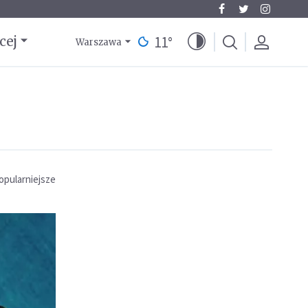
11
°
cej
Warszawa
opularniejsze