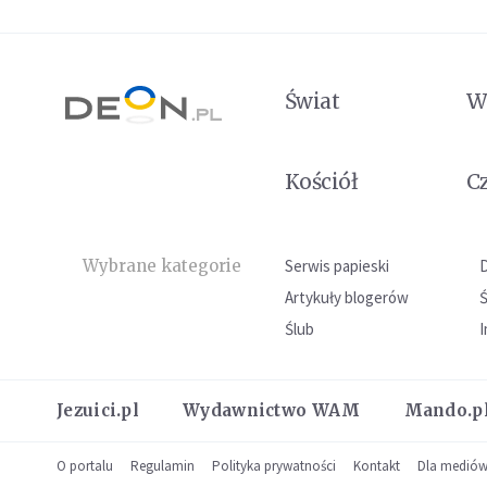
Świat
W
Kościół
C
Wybrane kategorie
Serwis papieski
Artykuły blogerów
Ślub
I
Jezuici.pl
Wydawnictwo WAM
Mando.p
O portalu
Regulamin
Polityka prywatności
Kontakt
Dla medió