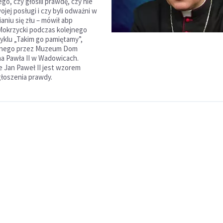
tego, czy głosili prawdę, czy nie
ojej posługi i czy byli odważni w
aniu się złu – mówił abp
okrzycki podczas kolejnego
cyklu „Takim go pamiętamy”,
anego przez Muzeum Dom
a Pawła II w Wadowicach.
e Jan Paweł II jest wzorem
łoszenia prawdy.