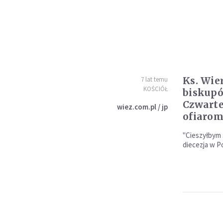
Ks. Wier
7 lat temu
KOŚCIÓŁ
biskupó
Czwarte
wiez.com.pl / jp
ofiarom 
"Cieszyłbym s
diecezja w P