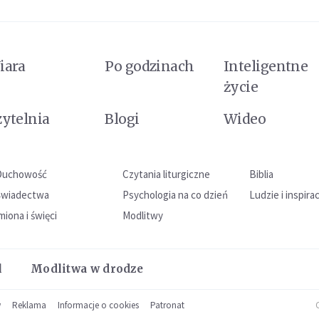
iara
Po godzinach
Inteligentne
życie
zytelnia
Blogi
Wideo
Duchowość
Czytania liturgiczne
Biblia
Świadectwa
Psychologia na co dzień
Ludzie i inspira
miona i święci
Modlitwy
l
Modlitwa w drodze
w
Reklama
Informacje o cookies
Patronat