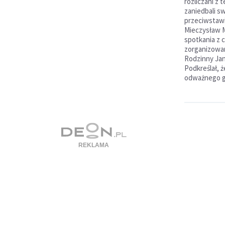
rozliczani z 
zaniedbali sw
przeciwstawi
Mieczysław M
spotkania z 
zorganizow
Rodzinny Jan
Podkreślał, ż
odważnego g