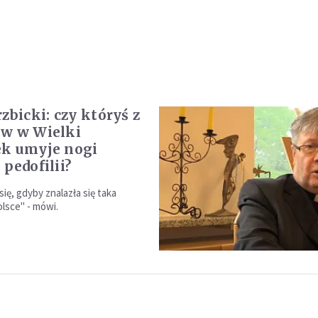
zbicki: czy któryś z
w w Wielki
k umyje nogi
pedofilii?
ię, gdyby znalazła się taka
olsce" - mówi.