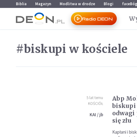
Przejdź do menu głównego
Przejdź do treści
Biblia
Magazyn
Modlitwa w drodze
Blogi
faceBó
Wy
Radio DEON
#biskupi w kościele
Abp Mok
5 lat temu
KOŚCIÓŁ
biskupi 
odwagi 
KAI / jb
się złu
Kapłani i bis