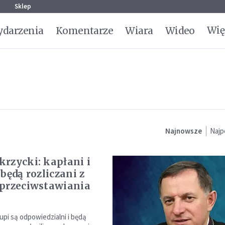
g
Sklep
Wię
darzenia
Komentarze
Wiara
Wideo
Najnowsze
Najp
rzycki: kapłani i
będą rozliczani z
przeciwstawiania
kupi są odpowiedzialni i będą