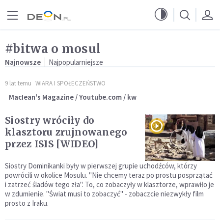
Przejdź do menu głównego
Przejdź do treści
#bitwa o mosul
Najnowsze
Najpopularniejsze
9 lat temu
WIARA I SPOŁECZEŃSTWO
MacIean's Magazine / Youtube.com / kw
Siostry wróciły do
klasztoru zrujnowanego
przez ISIS [WIDEO]
Siostry Dominikanki były w pierwszej grupie uchodźców, którzy
powrócili w okolice Mosulu. "Nie chcemy teraz po prostu posprzątać
i zatrzeć śladów tego zła". To, co zobaczyły w klasztorze, wprawiło je
w zdumienie. "Świat musi to zobaczyć" - zobaczcie niezwykły film
prosto z Iraku.