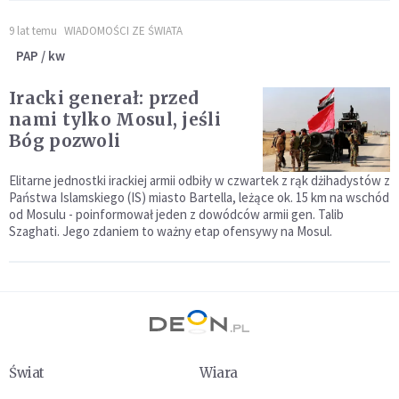
9 lat temu
WIADOMOŚCI ZE ŚWIATA
PAP / kw
Iracki generał: przed
nami tylko Mosul, jeśli
Bóg pozwoli
Elitarne jednostki irackiej armii odbiły w czwartek z rąk dżihadystów z
Państwa Islamskiego (IS) miasto Bartella, leżące ok. 15 km na wschód
od Mosulu - poinformował jeden z dowódców armii gen. Talib
Szaghati. Jego zdaniem to ważny etap ofensywy na Mosul.
Świat
Wiara