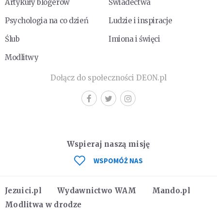
Artykuły blogerów
Świadectwa
Psychologia na co dzień
Ludzie i inspiracje
Ślub
Imiona i święci
Modlitwy
Dołącz do społeczności DEON.pl
Wspieraj naszą misję
WSPOMÓŻ NAS
Jezuici.pl
Wydawnictwo WAM
Mando.pl
Modlitwa w drodze