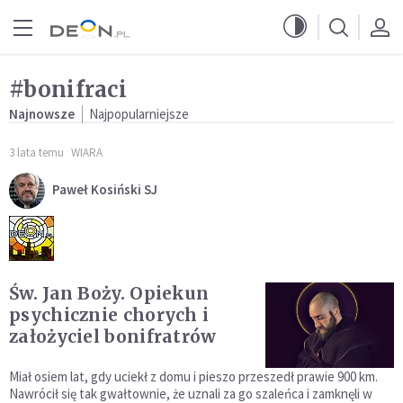
Przejdź do menu głównego
Przejdź do treści
#bonifraci
Najnowsze
Najpopularniejsze
3 lata temu
WIARA
Paweł Kosiński SJ
Św. Jan Boży. Opiekun
psychicznie chorych i
założyciel bonifratrów
Miał osiem lat, gdy uciekł z domu i pieszo przeszedł prawie 900 km.
Nawrócił się tak gwałtownie, że uznali za go szaleńca i zamknęli w