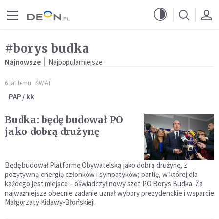
Przejdź do menu głównego
Przejdź do treści
#borys budka
Najnowsze
Najpopularniejsze
6 lat temu
ŚWIAT
PAP / kk
Budka: będę budował PO
jako dobrą drużynę
Będę budował Platformę Obywatelską jako dobrą drużynę, z
pozytywną energią członków i sympatyków; partię, w której dla
każdego jest miejsce – oświadczył nowy szef PO Borys Budka. Za
najważniejsze obecnie zadanie uznał wybory prezydenckie i wsparcie
Małgorzaty Kidawy-Błońskiej.