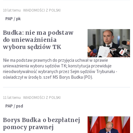
10 lat temu
WIADOMOŚCI Z POLSKI
PAP / pk
Budka: nie ma podstaw
do unieważnienia
wyboru sędziów TK
Nie ma podstaw prawnych do przyjęcia uchwał w sprawie
unieważnienia wyboru sędziów TK; konstytucja przewiduje
nieodwoływalność wybranych przez Sejm sędziów Trybunału -
oświadczył w środę b. szef MS Borys Budka (PO).
11 lat temu
WIADOMOŚCI Z POLSKI
PAP / psd
Borys Budka o bezpłatnej
pomocy prawnej