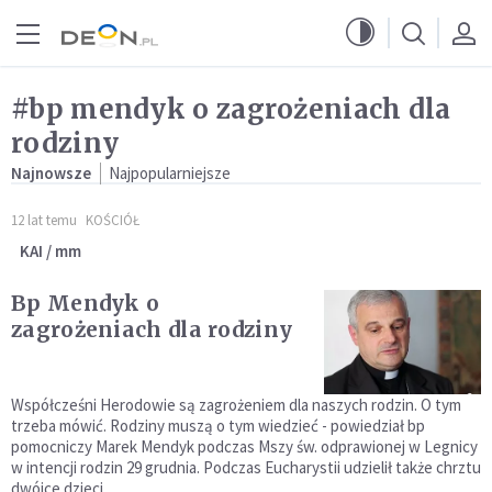
Przejdź do menu głównego
Przejdź do treści
#bp mendyk o zagrożeniach dla
rodziny
Najnowsze
Najpopularniejsze
12 lat temu
KOŚCIÓŁ
KAI / mm
Bp Mendyk o
zagrożeniach dla rodziny
Współcześni Herodowie są zagrożeniem dla naszych rodzin. O tym
trzeba mówić. Rodziny muszą o tym wiedzieć - powiedział bp
pomocniczy Marek Mendyk podczas Mszy św. odprawionej w Legnicy
w intencji rodzin 29 grudnia. Podczas Eucharystii udzielił także chrztu
dwójce dzieci.