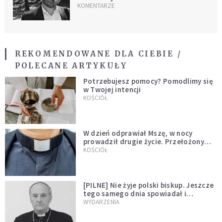
KOMENTARZE
REKOMENDOWANE DLA CIEBIE /
POLECANE ARTYKUŁY
Potrzebujesz pomocy? Pomodlimy się
w Twojej intencji
KOŚCIÓŁ
W dzień odprawiał Mszę, w nocy
prowadził drugie życie. Przełożony
kazał mu opuścić zakon
KOŚCIÓŁ
[PILNE] Nie żyje polski biskup. Jeszcze
tego samego dnia spowiadał i
sprawował Mszę świętą
WYDARZENIA