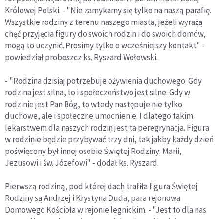
Królowej Polski. - "Nie zamykamy się tylko na naszą parafię.
Wszystkie rodziny z terenu naszego miasta, jeżeli wyrażą
chęć przyjęcia figury do swoich rodzin i do swoich domów,
mogą to uczynić. Prosimy tylko o wcześniejszy kontakt" -
powiedział proboszcz ks. Ryszard Wołowski.
- "Rodzina dzisiaj potrzebuje ożywienia duchowego. Gdy
rodzina jest silna, to i społeczeństwo jest silne. Gdy w
rodzinie jest Pan Bóg, to wtedy następuje nie tylko
duchowe, ale i społeczne umocnienie. I dlatego takim
lekarstwem dla naszych rodzin jest ta peregrynacja. Figura
w rodzinie będzie przybywać trzy dni, tak jakby każdy dzień
poświęcony był innej osobie Świętej Rodziny: Marii,
Jezusowi i św. Józefowi" - dodał ks. Ryszard.
Pierwszą rodziną, pod której dach trafiła figura Świętej
Rodziny są Andrzej i Krystyna Duda, para rejonowa
Domowego Kościoła w rejonie legnickim. - "Jest to dla nas