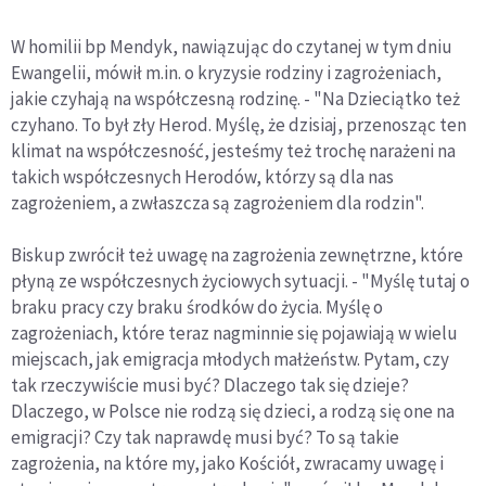
W homilii bp Mendyk, nawiązując do czytanej w tym dniu
Ewangelii, mówił m.in. o kryzysie rodziny i zagrożeniach,
jakie czyhają na współczesną rodzinę. - "Na Dzieciątko też
czyhano. To był zły Herod. Myślę, że dzisiaj, przenosząc ten
klimat na współczesność, jesteśmy też trochę narażeni na
takich współczesnych Herodów, którzy są dla nas
zagrożeniem, a zwłaszcza są zagrożeniem dla rodzin".
Biskup zwrócił też uwagę na zagrożenia zewnętrzne, które
płyną ze współczesnych życiowych sytuacji. - "Myślę tutaj o
braku pracy czy braku środków do życia. Myślę o
zagrożeniach, które teraz nagminnie się pojawiają w wielu
miejscach, jak emigracja młodych małżeństw. Pytam, czy
tak rzeczywiście musi być? Dlaczego tak się dzieje?
Dlaczego, w Polsce nie rodzą się dzieci, a rodzą się one na
emigracji? Czy tak naprawdę musi być? To są takie
zagrożenia, na które my, jako Kościół, zwracamy uwagę i