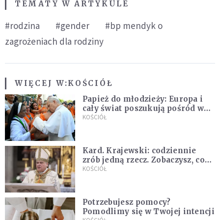
TEMATY W ARTYKULE
#rodzina
#gender
#bp mendyk o
zagrożeniach dla rodziny
WIĘCEJ W:
KOŚCIÓŁ
Papież do młodzieży: Europa i
cały świat poszukują pośród was
nowych świętych
KOŚCIÓŁ
Kard. Krajewski: codziennie
zrób jedną rzecz. Zobaczysz, co
stanie się z twoim życiem
KOŚCIÓŁ
Potrzebujesz pomocy?
Pomodlimy się w Twojej intencji