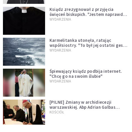
Ksiądz zrezygnował z przyjęcia
święceń biskupich. "Jestem naprawdę
niegodny"
WYDARZENIA
Karmelitanka utonęła, ratując
współsiostry. "To był jej ostatni gest
miłości"
WYDARZENIA
Śpiewający ksiądz podbija internet.
"Chcę go na swoim ślubie"
WYDARZENIA
[PILNE] Zmiany w archidiecezji
warszawskiej. Abp Adrian Galbas
wręczył dekrety nowym proboszczom
KOŚCIÓŁ