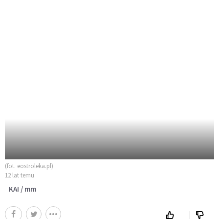
(fot. eostroleka.pl)
12 lat temu
KAI / mm