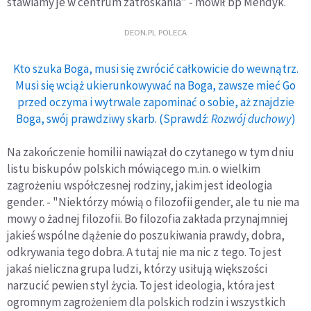
stawiamy je w centrum zatroskania" - mówił bp Mendyk.
DEON.PL POLECA
Kto szuka Boga, musi się zwrócić całkowicie do wewnątrz.
Musi się wciąż ukierunkowywać na Boga, zawsze mieć Go
przed oczyma i wytrwale zapominać o sobie, aż znajdzie
Boga, swój prawdziwy skarb. (Sprawdź:
Rozwój duchowy
)
Na zakończenie homilii nawiązał do czytanego w tym dniu
listu biskupów polskich mówiącego m.in. o wielkim
zagrożeniu współczesnej rodziny, jakim jest ideologia
gender. - "Niektórzy mówią o filozofii gender, ale tu nie ma
mowy o żadnej filozofii. Bo filozofia zakłada przynajmniej
jakieś wspólne dążenie do poszukiwania prawdy, dobra,
odkrywania tego dobra. A tutaj nie ma nic z tego. To jest
jakaś nieliczna grupa ludzi, którzy usiłują większości
narzucić pewien styl życia. To jest ideologia, która jest
ogromnym zagrożeniem dla polskich rodzin i wszystkich