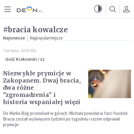
Przejdź do menu głównego
Przejdź do treści
#bracia kowalcze
Najnowsze
Najpopularniejsze
7 lat temu
KOŚCIÓŁ
Gość Krakowski / sz
Niezwykłe prymicje w
Zakopanem. Dwaj bracia,
dwa różne
"zgromadzenia" i
historia wspaniałej więzi
Do Marka Bóg przemówił w górach. Michała powołał w fast-foodzie.
Bracia zostali wyświęceni tydzień po tygodniu i razem odprawili
prymicje.