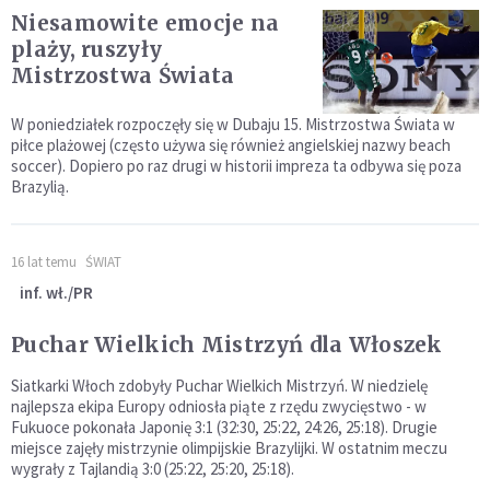
Niesamowite emocje na
plaży, ruszyły
Mistrzostwa Świata
W poniedziałek rozpoczęły się w Dubaju 15. Mistrzostwa Świata w
piłce plażowej (często używa się również angielskiej nazwy beach
soccer). Dopiero po raz drugi w historii impreza ta odbywa się poza
Brazylią.
16 lat temu
ŚWIAT
inf. wł./PR
Puchar Wielkich Mistrzyń dla Włoszek
Siatkarki Włoch zdobyły Puchar Wielkich Mistrzyń. W niedzielę
najlepsza ekipa Europy odniosła piąte z rzędu zwycięstwo - w
Fukuoce pokonała Japonię 3:1 (32:30, 25:22, 24:26, 25:18). Drugie
miejsce zajęły mistrzynie olimpijskie Brazylijki. W ostatnim meczu
wygrały z Tajlandią 3:0 (25:22, 25:20, 25:18).