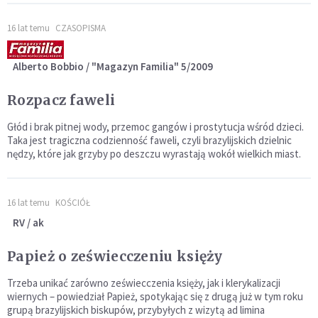
16 lat temu
CZASOPISMA
Alberto Bobbio / "Magazyn Familia" 5/2009
Rozpacz faweli
Głód i brak pitnej wody, przemoc gangów i prostytucja wśród dzieci.
Taka jest tragiczna codzienność faweli, czyli brazylijskich dzielnic
nędzy, które jak grzyby po deszczu wyrastają wokół wielkich miast.
16 lat temu
KOŚCIÓŁ
RV / ak
Papież o zeświecczeniu księży
Trzeba unikać zarówno zeświecczenia księży, jak i klerykalizacji
wiernych – powiedział Papież, spotykając się z drugą już w tym roku
grupą brazylijskich biskupów, przybyłych z wizytą ad limina