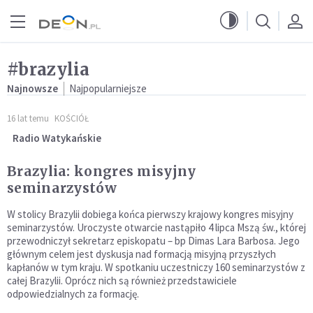
Przejdź do menu głównego
Przejdź do treści
#brazylia
Najnowsze
Najpopularniejsze
16 lat temu
KOŚCIÓŁ
Radio Watykańskie
Brazylia: kongres misyjny
seminarzystów
W stolicy Brazylii dobiega końca pierwszy krajowy kongres misyjny
seminarzystów. Uroczyste otwarcie nastąpiło 4 lipca Mszą św., której
przewodniczył sekretarz episkopatu – bp Dimas Lara Barbosa. Jego
głównym celem jest dyskusja nad formacją misyjną przyszłych
kapłanów w tym kraju. W spotkaniu uczestniczy 160 seminarzystów z
całej Brazylii. Oprócz nich są również przedstawiciele
odpowiedzialnych za formację.