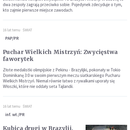
dwa zespoły zagrają przeciwko sobie. Pojedynek zdecyduje o tym,
kto zajmie pierwsze miejsce zawodach.
16 lat temu
ŚWIAT
PAP/PR
Puchar Wielkich Mistrzyń: Zwycięstwa
faworytek
Złote medalistki olimpijskie z Pekinu - Brazylijki, pokonały w Tokio
Dominikanę 3:0 w swoim pierwszym meczu siatkarskiego Pucharu
Wielkich Mistrzyń. Niemal równie łatwo z rywalkami uporały się
Włoszki, które nie oddały seta Tajlandii.
16 lat temu
ŚWIAT
inf. wł./PR
Kubica drugi w Brazylii.