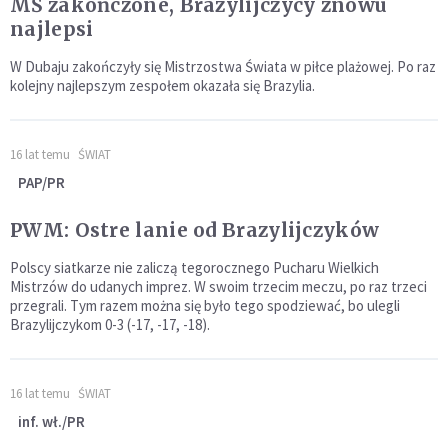
MŚ zakończone, Brazylijczycy znowu
najlepsi
W Dubaju zakończyły się Mistrzostwa Świata w piłce plażowej. Po raz
kolejny najlepszym zespołem okazała się Brazylia.
16 lat temu
ŚWIAT
PAP/PR
PWM: Ostre lanie od Brazylijczyków
Polscy siatkarze nie zaliczą tegorocznego Pucharu Wielkich
Mistrzów do udanych imprez. W swoim trzecim meczu, po raz trzeci
przegrali. Tym razem można się było tego spodziewać, bo ulegli
Brazylijczykom 0-3 (-17, -17, -18).
16 lat temu
ŚWIAT
inf. wł./PR