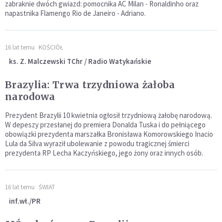
zabraknie dwóch gwiazd: pomocnika AC Milan - Ronaldinho oraz
napastnika Flamengo Rio de Janeiro - Adriano.
16 lat temu
KOŚCIÓŁ
ks. Z. Malczewski TChr / Radio Watykańskie
Brazylia: Trwa trzydniowa żałoba
narodowa
Prezydent Brazylii 10 kwietnia ogłosił trzydniową żałobę narodową.
W depeszy przesłanej do premiera Donalda Tuska i do pełniącego
obowiązki prezydenta marszałka Bronisława Komorowskiego Inacio
Lula da Silva wyraził ubolewanie z powodu tragicznej śmierci
prezydenta RP Lecha Kaczyńskiego, jego żony oraz innych osób.
16 lat temu
ŚWIAT
inf.wł./PR