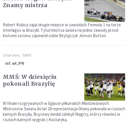
Znamy mistrza
Robert Kubica zajął drugie miejsce w zawodach Formuły 1 na torze
Interlagos w Brazylii. Tytuł mistrza świata na jedne zawody przed
końcem sezonu zapewnił sobie Brytyjczyk Jenson Button.
16 lat temu
ŚWIAT
inf. wł./PR
MMŚ: W dziesięciu
pokonali Brazylię
W finale rozgrywanych w Egipcie piłkarskich Młodzieżowych
Mistrzostw Świata do lat 20 reprezentacja Ghany pokonała w rzutach
karnych Brazylię. Brązowy medal zdobyli Węgrzy, którzy również w
rzutach karnych wygrali z Kostaryką.