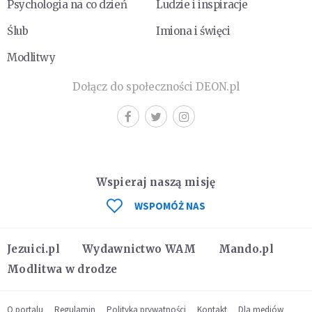
Psychologia na co dzień
Ludzie i inspiracje
Ślub
Imiona i święci
Modlitwy
Dołącz do społeczności DEON.pl
Wspieraj naszą misję
WSPOMÓŻ NAS
Jezuici.pl
Wydawnictwo WAM
Mando.pl
Modlitwa w drodze
O portalu
Regulamin
Polityka prywatności
Kontakt
Dla mediów