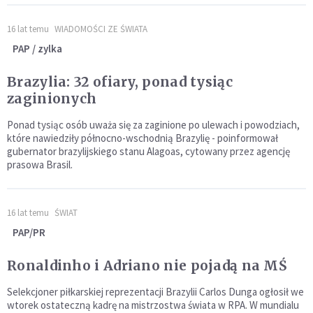
16 lat temu
WIADOMOŚCI ZE ŚWIATA
PAP / zylka
Brazylia: 32 ofiary, ponad tysiąc
zaginionych
Ponad tysiąc osób uważa się za zaginione po ulewach i powodziach,
które nawiedziły północno-wschodnią Brazylię - poinformował
gubernator brazylijskiego stanu Alagoas, cytowany przez agencję
prasowa Brasil.
16 lat temu
ŚWIAT
PAP/PR
Ronaldinho i Adriano nie pojadą na MŚ
Selekcjoner piłkarskiej reprezentacji Brazylii Carlos Dunga ogłosił we
wtorek ostateczną kadrę na mistrzostwa świata w RPA. W mundialu