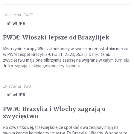
16 lat temu
ŚWIAT
inf. wł./PR
PWM: Włoszki lepsze od Brazylijek
Mistrzynie Europy Włoszki pokonały w swoim przedostatnim meczu
w PWM zespół Brazylii 3-0 (25:21, 25:23, 25:21). Dzięki temu
zwycięstwu mają one olbrzymią szansę na wygraną w całym turnieju.
Jutro zagrają z ekipą gospodarzy Japonią.
16 lat temu
ŚWIAT
inf. wł./PR
PWM: Brazylia i Włochy zagrają o
zwycięstwo
Po czwartkowej, trzeciej kolejce spotkań dwa zespoły mają na
swoim koncie komplet zwycięstw. To Brazylia i Włochy. W sobotę te