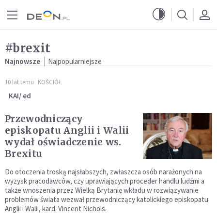
Przejdź do menu głównego
Przejdź do treści
#brexit
Najnowsze
Najpopularniejsze
10 lat temu
KOŚCIÓŁ
KAI/ ed
Przewodniczący
episkopatu Anglii i Walii
wydał oświadczenie ws.
Brexitu
Do otoczenia troską najsłabszych, zwłaszcza osób narażonych na
wyzysk pracodawców, czy uprawiających proceder handlu ludźmi a
także wnoszenia przez Wielką Brytanię wkładu w rozwiązywanie
problemów świata wezwał przewodniczący katolickiego episkopatu
Anglii i Walii, kard. Vincent Nichols.