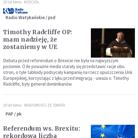
10 lat temu
KOŚCIÓŁ
Radio Watykańskie / psd
Timothy Radcliffe OP:
mam nadzieję, że
zostaniemy w UE
Debata przed referendum o Brexicie nie była na najwyższym
poziomie. O ile poważne media starały się przedstawić racje obu
stron, o tyle tabloidy podsycały kampanię na rzecz opuszczenia Unii
Europejskiej, korzystając z lęku przed imigracją - uważa o. Timothy
Radcliffe, były generał dominikanów.
10 lat temu
WIADOMOŚCI ZE ŚWIATA
PAP / pk
Referendum ws. Brexitu:
rekordowa liczba