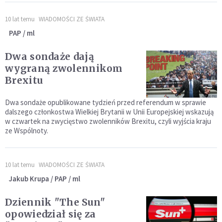
10 lat temu
WIADOMOŚCI ZE ŚWIATA
PAP / ml
Dwa sondaże dają
wygraną zwolennikom
Brexitu
Dwa sondaże opublikowane tydzień przed referendum w sprawie
dalszego członkostwa Wielkiej Brytanii w Unii Europejskiej wskazują
w czwartek na zwycięstwo zwolenników Brexitu, czyli wyjścia kraju
ze Wspólnoty.
10 lat temu
WIADOMOŚCI ZE ŚWIATA
Jakub Krupa / PAP / ml
Dziennik "The Sun"
opowiedział się za