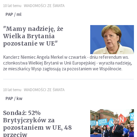
10 lat temu
WIADOMOŚCI ZE ŚWIATA
PAP / ml
"Mamy nadzieję, że
Wielka Brytania
pozostanie w UE"
Kanclerz Niemiec Angela Merkel w czwartek - dniu referendum ws.
członkostwa Wielkiej Brytanii w Unii Europejskiej - wyraziła nadzieję,
że mieszkańcy Wysp zagłosują za pozostaniem we Wspólnocie.
10 lat temu
WIADOMOŚCI ZE ŚWIATA
PAP / kw
Sondaż: 52%
Brytyjczyków za
pozostaniem w UE, 48
przeciw