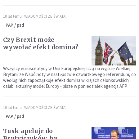
10 lat temu
WIADOMOŚCI ZE ŚWIATA
PAP / psd
Czy Brexit może
wywołać efekt domina?
Wszyscy eurosceptycy w Unii Europejskiej liczą na wyjście Wielkiej
Brytanii ze Wspólnoty w następstwie czwartkowego referendum, co
według nich zapoczątkuje efekt domina w krajach członkowskich i
osłabi aktualny model Europy - pisze w poniedziałek agencja AFP.
10 lat temu
WIADOMOŚCI ZE ŚWIATA
PAP / psd
Tusk apeluje do
Brytyjczyków, by