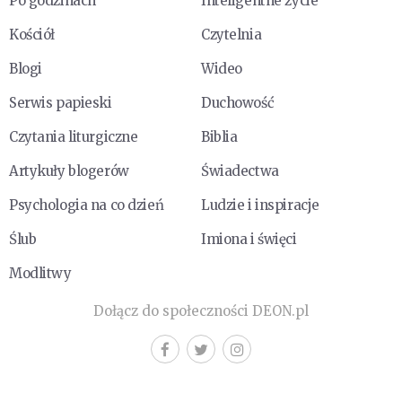
Po godzinach
Inteligentne życie
Kościół
Czytelnia
Blogi
Wideo
Serwis papieski
Duchowość
Czytania liturgiczne
Biblia
Artykuły blogerów
Świadectwa
Psychologia na co dzień
Ludzie i inspiracje
Ślub
Imiona i święci
Modlitwy
Dołącz do społeczności DEON.pl