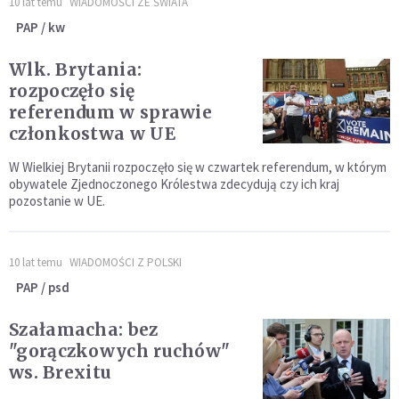
10 lat temu
WIADOMOŚCI ZE ŚWIATA
PAP / kw
Wlk. Brytania:
rozpoczęło się
referendum w sprawie
członkostwa w UE
W Wielkiej Brytanii rozpoczęło się w czwartek referendum, w którym
obywatele Zjednoczonego Królestwa zdecydują czy ich kraj
pozostanie w UE.
10 lat temu
WIADOMOŚCI Z POLSKI
PAP / psd
Szałamacha: bez
"gorączkowych ruchów"
ws. Brexitu