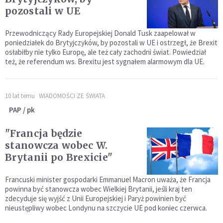
pozostali w UE
Przewodniczący Rady Europejskiej Donald Tusk zaapelował w
poniedziałek do Brytyjczyków, by pozostali w UE i ostrzegł, że Brexit
osłabiłby nie tylko Europę, ale też cały zachodni świat. Powiedział
też, że referendum ws. Brexitu jest sygnałem alarmowym dla UE.
10 lat temu
WIADOMOŚCI ZE ŚWIATA
PAP / pk
"Francja będzie
stanowcza wobec W.
Brytanii po Brexicie"
Francuski minister gospodarki Emmanuel Macron uważa, że Francja
powinna być stanowcza wobec Wielkiej Brytanii, jeśli kraj ten
zdecyduje się wyjść z Unii Europejskiej i Paryż powinien być
nieustępliwy wobec Londynu na szczycie UE pod koniec czerwca.