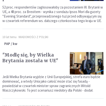
52 proc. respondentów zagłosowałoby za pozostaniem W. Brytanii w
UE, a 48 proc. za Brexitem - wynika z sondażu Ipsos Mori dla gazety
"Evening Standard", przeprowadzonego tuż przed odbywającym się
w czwartek referendum ws. dalszego członkostwa tego kraju w UE.
10 lat temu
WIADOMOŚCI Z POLSKI
PAP / kw
"Modlę się, by Wielka
Brytania została w UE"
Jeśli Wielka Brytania wyjdzie z Unii Europejskiej, strefa euro będzie
dominować, a wtedy Unia jako całość może stać się fasadą -
powiedział w czwartek minister spraw zagranicznych Witold
Waszczykowski. To jest scenariusz niedobry dla Polski - dodał.