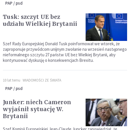
PAP / psd
Tusk: szczyt UE bez
udziału Wielkiej Brytanii
Szef Rady Europejskiej Donald Tusk poinformował we wtorek, że
zaproponuje przywódcom unijnym zwołanie na wrzesień następnego
nieformalnego szczytu 27 państw UE bez Wielkiej Brytanii, aby
kontynuować dyskusję o konsekwencjach Brexitu.
10 lat temu
WIADOMOŚCI ZE ŚWIATA
PAP / psd
Junker: niech Cameron
wyjaśnił sytuację W.
Brytanii
Szef Komisji Europejskiej Jean-Claude Juncker zapowiedział, że