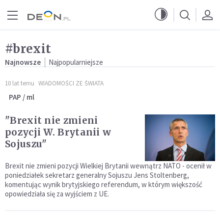
Przejdź do menu głównego
Przejdź do treści
#brexit
Najnowsze
Najpopularniejsze
10 lat temu
WIADOMOŚCI ZE ŚWIATA
PAP / ml
"Brexit nie zmieni
pozycji W. Brytanii w
Sojuszu"
Brexit nie zmieni pozycji Wielkiej Brytanii wewnątrz NATO - ocenił w
poniedziałek sekretarz generalny Sojuszu Jens Stoltenberg,
komentując wynik brytyjskiego referendum, w którym większość
opowiedziała się za wyjściem z UE.