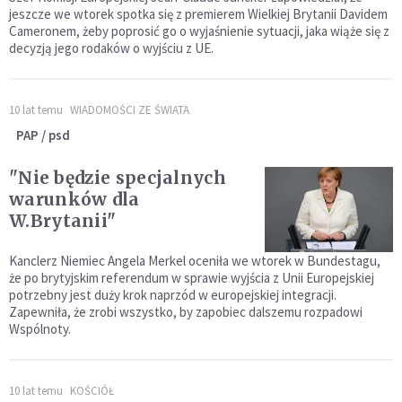
jeszcze we wtorek spotka się z premierem Wielkiej Brytanii Davidem
Cameronem, żeby poprosić go o wyjaśnienie sytuacji, jaka wiąże się z
decyzją jego rodaków o wyjściu z UE.
10 lat temu
WIADOMOŚCI ZE ŚWIATA
PAP / psd
"Nie będzie specjalnych
warunków dla
W.Brytanii"
Kanclerz Niemiec Angela Merkel oceniła we wtorek w Bundestagu,
że po brytyjskim referendum w sprawie wyjścia z Unii Europejskiej
potrzebny jest duży krok naprzód w europejskiej integracji.
Zapewniła, że zrobi wszystko, by zapobiec dalszemu rozpadowi
Wspólnoty.
10 lat temu
KOŚCIÓŁ