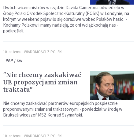
Dwóch wiceministrów w rządzie Davida Camerona odwiedziło w
środę Polski Ośrodek Społeczno-Kulturalny (POSK) w Londynie, na
którym w weekend pojawiło się obraźliwe wobec Polaków hasło. -
Kochamy Polaków i mamy nadzieję, że oni wciąż kochają nas -
podkreślali.
10 lat temu
WIADOMOŚCI Z POLSKI
PAP / kw
"Nie chcemy zaskakiwać
UE propozycjami zmian
traktatu"
Nie chcemy zaskakiwać partnerów europejskich pospiesznie
proponowanymi zmianami traktatowymi - powiedział w środę w
Brukseli wiceszef MSZ Konrad Szymański.
10 lat temu
WIADOMOŚCI Z POLSKI