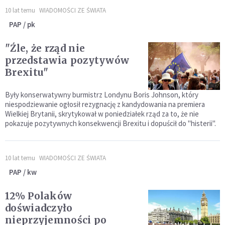
10 lat temu
WIADOMOŚCI ZE ŚWIATA
PAP / pk
"Źle, że rząd nie
przedstawia pozytywów
Brexitu"
Były konserwatywny burmistrz Londynu Boris Johnson, który
niespodziewanie ogłosił rezygnację z kandydowania na premiera
Wielkiej Brytanii, skrytykował w poniedziałek rząd za to, że nie
pokazuje pozytywnych konsekwencji Brexitu i dopuścił do "histerii".
10 lat temu
WIADOMOŚCI ZE ŚWIATA
PAP / kw
12% Polaków
doświadczyło
nieprzyjemności po