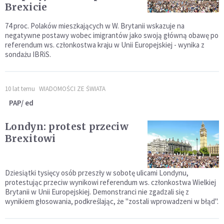
Brexicie
74 proc. Polaków mieszkających w W. Brytanii wskazuje na
negatywne postawy wobec imigrantów jako swoją główną obawę po
referendum ws. członkostwa kraju w Unii Europejskiej - wynika z
sondażu IBRiS.
10 lat temu
WIADOMOŚCI ZE ŚWIATA
PAP/ ed
Londyn: protest przeciw
Brexitowi
Dziesiątki tysięcy osób przeszły w sobotę ulicami Londynu,
protestując przeciw wynikowi referendum ws. członkostwa Wielkiej
Brytanii w Unii Europejskiej. Demonstranci nie zgadzali się z
wynikiem głosowania, podkreślając, że "zostali wprowadzeni w błąd".