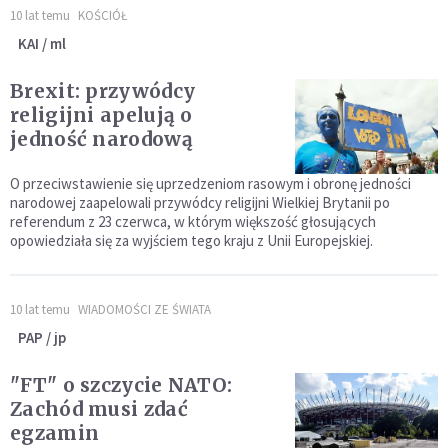
10 lat temu
KOŚCIÓŁ
KAI / ml
Brexit: przywódcy
religijni apelują o
jedność narodową
O przeciwstawienie się uprzedzeniom rasowym i obronę jedności
narodowej zaapelowali przywódcy religijni Wielkiej Brytanii po
referendum z 23 czerwca, w którym większość głosujących
opowiedziała się za wyjściem tego kraju z Unii Europejskiej.
10 lat temu
WIADOMOŚCI ZE ŚWIATA
PAP / jp
"FT" o szczycie NATO:
Zachód musi zdać
egzamin