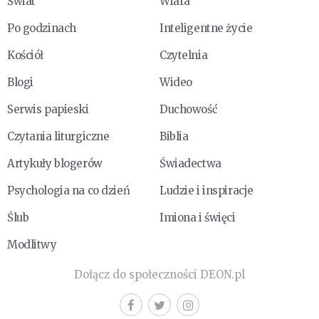
Świat
Wiara
Po godzinach
Inteligentne życie
Kościół
Czytelnia
Blogi
Wideo
Serwis papieski
Duchowość
Czytania liturgiczne
Biblia
Artykuły blogerów
Świadectwa
Psychologia na co dzień
Ludzie i inspiracje
Ślub
Imiona i święci
Modlitwy
Dołącz do społeczności DEON.pl