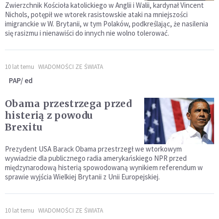
Zwierzchnik Kościoła katolickiego w Anglii i Walii, kardynał Vincent
Nichols, potępił we wtorek rasistowskie ataki na mniejszości
imigranckie w W. Brytanii, w tym Polaków, podkreślając, że nasilenia
się rasizmu i nienawiści do innych nie wolno tolerować.
10 lat temu
WIADOMOŚCI ZE ŚWIATA
PAP/ ed
Obama przestrzega przed
histerią z powodu
Brexitu
Prezydent USA Barack Obama przestrzegł we wtorkowym
wywiadzie dla publicznego radia amerykańskiego NPR przed
międzynarodową histerią spowodowaną wynikiem referendum w
sprawie wyjścia Wielkiej Brytanii z Unii Europejskiej.
10 lat temu
WIADOMOŚCI ZE ŚWIATA