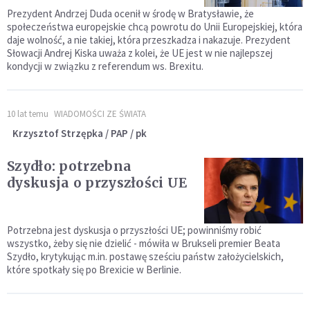
Prezydent Andrzej Duda ocenił w środę w Bratysławie, że
społeczeństwa europejskie chcą powrotu do Unii Europejskiej, która
daje wolność, a nie takiej, która przeszkadza i nakazuje. Prezydent
Słowacji Andrej Kiska uważa z kolei, że UE jest w nie najlepszej
kondycji w związku z referendum ws. Brexitu.
10 lat temu
WIADOMOŚCI ZE ŚWIATA
Krzysztof Strzępka / PAP / pk
Szydło: potrzebna
dyskusja o przyszłości UE
Potrzebna jest dyskusja o przyszłości UE; powinniśmy robić
wszystko, żeby się nie dzielić - mówiła w Brukseli premier Beata
Szydło, krytykując m.in. postawę sześciu państw założycielskich,
które spotkały się po Brexicie w Berlinie.