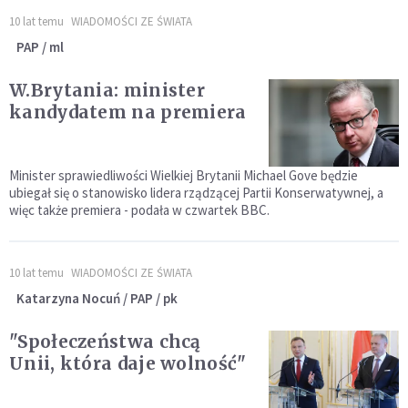
10 lat temu
WIADOMOŚCI ZE ŚWIATA
PAP / ml
W.Brytania: minister
kandydatem na premiera
Minister sprawiedliwości Wielkiej Brytanii Michael Gove będzie
ubiegał się o stanowisko lidera rządzącej Partii Konserwatywnej, a
więc także premiera - podała w czwartek BBC.
10 lat temu
WIADOMOŚCI ZE ŚWIATA
Katarzyna Nocuń / PAP / pk
"Społeczeństwa chcą
Unii, która daje wolność"