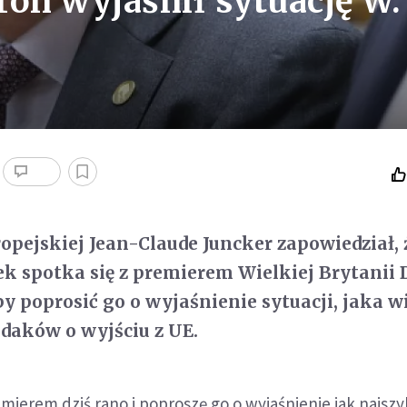
ron wyjaśnił sytuację W.
ropejskiej Jean-Claude Juncker zapowiedział, 
ek spotka się z premierem Wielkiej Brytanii
 poprosić go o wyjaśnienie sytuacji, jaka wi
odaków o wyjściu z UE.
mierem dziś rano i poproszę go o wyjaśnienie jak najszy