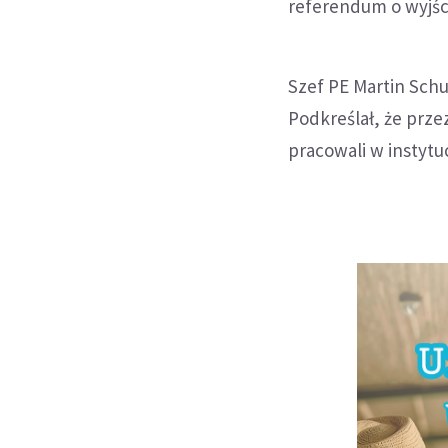
referendum o wyjściu
Szef PE Martin Schu
Podkreślał, że prze
pracowali w instyt