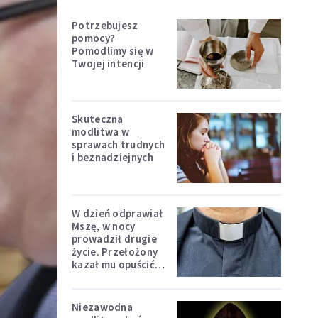
Potrzebujesz
pomocy?
Pomodlimy się w
Twojej intencji
Skuteczna
modlitwa w
sprawach trudnych
i beznadziejnych
W dzień odprawiał
Mszę, w nocy
prowadził drugie
życie. Przełożony
kazał mu opuścić
zakon
Niezawodna