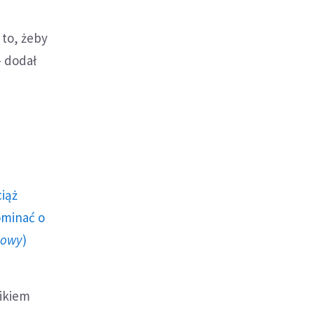
 to, żeby
- dodał
ciąż
ominać o
howy
)
nikiem