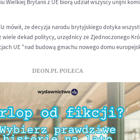
 Wielkiej Brytanii z UE biorą udział wszyscy unijni komi
lz mówił, że decyzja narodu brytyjskiego dotyka wszyst
z wiele dekad politycy, urzędnicy ze Zjednoczonego Kr
ucjach UE "nad budową gmachu nowego domu europejsk
DEON.PL POLECA