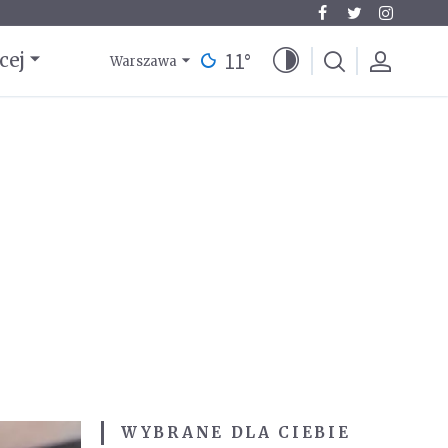
11
°
cej
Warszawa
WYBRANE DLA CIEBIE