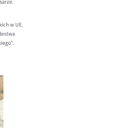
sarze.
kich w UE.
ólestwa
iego".