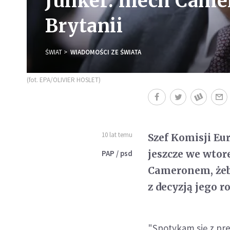
Junker: niech Came
Brytanii
ŚWIAT
WIADOMOŚCI ZE ŚWIATA
(fot. EPA/OLIVIER HOSLET)
10 lat temu
Szef Komisji Eu
jeszcze we wtor
PAP / psd
Cameronem, żeby
z decyzją jego r
"Spotykam się z pre