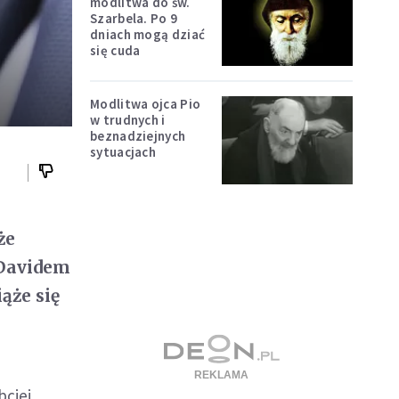
modlitwa do św.
Szarbela. Po 9
dniach mogą dziać
się cuda
Modlitwa ojca Pio
w trudnych i
beznadziejnych
sytuacjach
że
 Davidem
ąże się
bciej