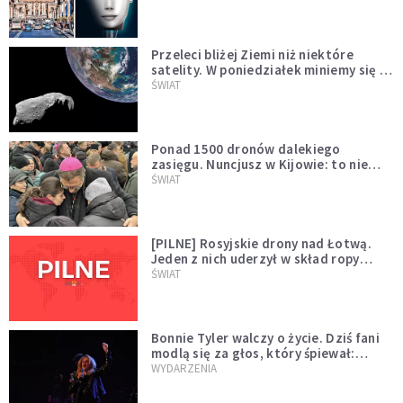
Przeleci bliżej Ziemi niż niektóre
satelity. W poniedziałek miniemy się z
asteroidą, która poprzedzi znacznie
ŚWIAT
większego "gościa"
Ponad 1500 dronów dalekiego
zasięgu. Nuncjusz w Kijowie: to nie
wygląda na wolę zakończenia wojny
ŚWIAT
[PILNE] Rosyjskie drony nad Łotwą.
Jeden z nich uderzył w skład ropy
naftowej
ŚWIAT
Bonnie Tyler walczy o życie. Dziś fani
modlą się za głos, który śpiewał:
"Lord, help me"
WYDARZENIA