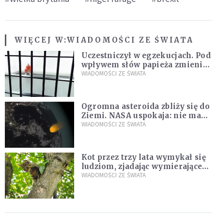
WIĘCEJ W:
WIADOMOŚCI ZE ŚWIATA
Uczestniczył w egzekucjach. Pod
wpływem słów papieża zmienił
zdanie
WIADOMOŚCI ZE ŚWIATA
Ogromna asteroida zbliży się do
Ziemi. NASA uspokaja: nie ma
zagrożenia
WIADOMOŚCI ZE ŚWIATA
Kot przez trzy lata wymykał się
ludziom, zjadając wymierające
kaczki. W końcu popełnił
WIADOMOŚCI ZE ŚWIATA
fatalny błąd