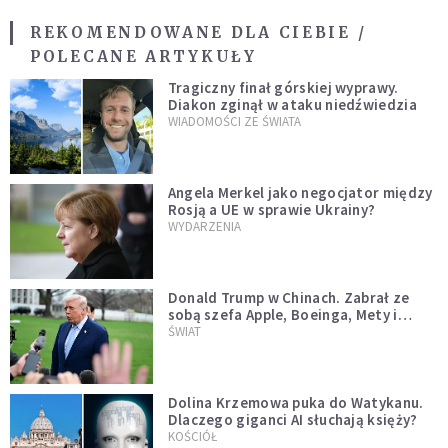
REKOMENDOWANE DLA CIEBIE /
POLECANE ARTYKUŁY
Tragiczny finał górskiej wyprawy.
Diakon zginął w ataku niedźwiedzia
WIADOMOŚCI ZE ŚWIATA
Angela Merkel jako negocjator między
Rosją a UE w sprawie Ukrainy?
WYDARZENIA
Donald Trump w Chinach. Zabrał ze
sobą szefa Apple, Boeinga, Mety i
Muska
ŚWIAT
Dolina Krzemowa puka do Watykanu.
Dlaczego giganci AI słuchają księży?
KOŚCIÓŁ