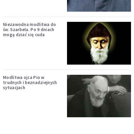
Niezawodna modlitwa do
św. Szarbela. Po 9 dniach
mogą dziać się cuda
Modlitwa ojca Pio w
trudnych i beznadziejnych
sytuacjach