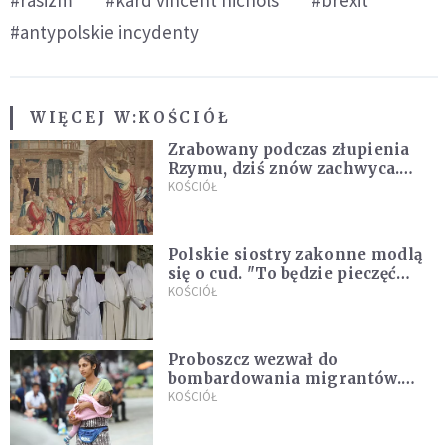
#rasizm
#kard vincent nichols
#brexit
#antypolskie incydenty
WIĘCEJ W:
KOŚCIÓŁ
Zrabowany podczas złupienia
Rzymu, dziś znów zachwyca.
Wyjątkowy arras w Castel
KOŚCIÓŁ
Gandolfo
Polskie siostry zakonne modlą
się o cud. "To będzie pieczęć
Pana Boga dla naszej wiary"
KOŚCIÓŁ
Proboszcz wezwał do
bombardowania migrantów.
"Masowy ogień przeciwko
KOŚCIÓŁ
najeźdźcom!"