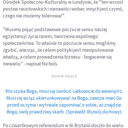
Ośrodek Społeczno-Kulturalny w Londynie, że "ten wzrost
postaw rasistowskich i nienawiści wobec innych jest czymś,
czego nie możemy tolerować".
"Musimy pojąć podstawowe poczucie sensu naszej
egzystencji: życia razem, tworzenia wspólnego
społeczeństwa. To właśnie to poczucie sensu mogliśmy
zgubić, wierząc, że celem polityki jest manipulowanie
władzą, a celem prowadzenia biznesu - bogacenie się
niewielu" - napisał Nichols.
DEON.PL POLECA
Kto szuka Boga, musi się zwrócić całkowicie do wewnątrz.
Musi się wciąż ukierunkowywać na Boga, zawsze mieć Go
przed oczyma i wytrwale zapominać o sobie, aż znajdzie
Boga, swój prawdziwy skarb. (Sprawdź:
Rozwój duchowy
)
Po czwartkowym referendum w W. Brytanii doszło do wielu