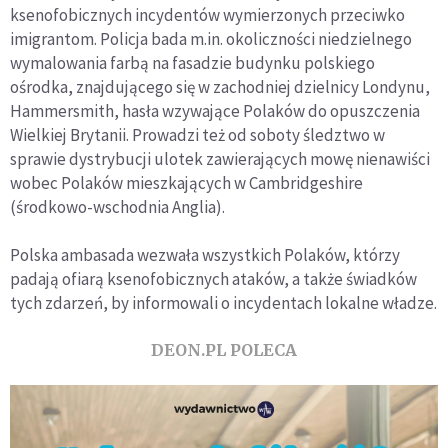
ksenofobicznych incydentów wymierzonych przeciwko
imigrantom. Policja bada m.in. okoliczności niedzielnego
wymalowania farbą na fasadzie budynku polskiego
ośrodka, znajdującego się w zachodniej dzielnicy Londynu,
Hammersmith, hasła wzywające Polaków do opuszczenia
Wielkiej Brytanii. Prowadzi też od soboty śledztwo w
sprawie dystrybucji ulotek zawierających mowę nienawiści
wobec Polaków mieszkających w Cambridgeshire
(środkowo-wschodnia Anglia).
Polska ambasada wezwała wszystkich Polaków, którzy
padają ofiarą ksenofobicznych ataków, a także świadków
tych zdarzeń, by informowali o incydentach lokalne władze.
DEON.PL POLECA