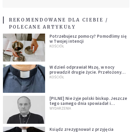
REKOMENDOWANE DLA CIEBIE /
POLECANE ARTYKUŁY
Potrzebujesz pomocy? Pomodlimy się
w Twojej intencji
KOŚCIÓŁ
W dzień odprawiał Mszę, w nocy
prowadził drugie życie. Przełożony
kazał mu opuścić zakon
KOŚCIÓŁ
[PILNE] Nie żyje polski biskup. Jeszcze
tego samego dnia spowiadał i
sprawował Mszę świętą
WYDARZENIA
Ksiądz zrezygnował z przyjęcia