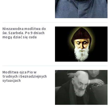
Niezawodna modlitwa do
św. Szarbela. Po 9 dniach
mogą dziać się cuda
Modlitwa ojca Pio w
trudnych i beznadziejnych
sytuacjach