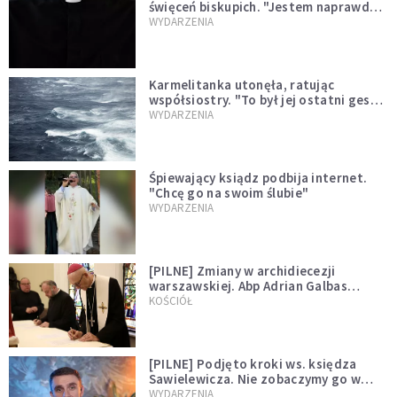
święceń biskupich. "Jestem naprawdę
niegodny"
WYDARZENIA
Karmelitanka utonęła, ratując
współsiostry. "To był jej ostatni gest
miłości"
WYDARZENIA
Śpiewający ksiądz podbija internet.
"Chcę go na swoim ślubie"
WYDARZENIA
[PILNE] Zmiany w archidiecezji
warszawskiej. Abp Adrian Galbas
wręczył dekrety nowym proboszczom
KOŚCIÓŁ
[PILNE] Podjęto kroki ws. księdza
Sawielewicza. Nie zobaczymy go w
mediach
WYDARZENIA