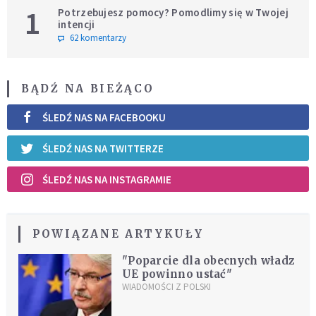
1
Potrzebujesz pomocy? Pomodlimy się w Twojej
intencji
62 komentarzy
BĄDŹ NA BIEŻĄCO
ŚLEDŹ NAS NA FACEBOOKU
ŚLEDŹ NAS NA TWITTERZE
ŚLEDŹ NAS NA INSTAGRAMIE
POWIĄZANE ARTYKUŁY
"Poparcie dla obecnych władz
UE powinno ustać"
WIADOMOŚCI Z POLSKI