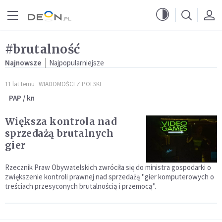
Przejdź do menu głównego
Przejdź do treści
#brutalność
Najnowsze
Najpopularniejsze
11 lat temu
WIADOMOŚCI Z POLSKI
PAP / kn
Większa kontrola nad
sprzedażą brutalnych
gier
Rzecznik Praw Obywatelskich zwróciła się do ministra gospodarki o
zwiększenie kontroli prawnej nad sprzedażą "gier komputerowych o
treściach przesyconych brutalnością i przemocą".