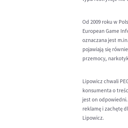
Od 2009 roku w Pols
European Game Info
oznaczana jest m.in
pojawiają się równ
przemocy, narkotyk
Lipowicz chwali PEG
konsumenta o treści
jest on odpowiedni
reklamę i zachętę d
Lipowicz.