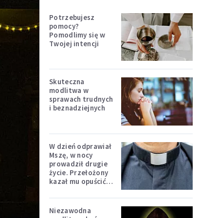
Potrzebujesz
pomocy?
Pomodlimy się w
Twojej intencji
Skuteczna
modlitwa w
sprawach trudnych
i beznadziejnych
W dzień odprawiał
Mszę, w nocy
prowadził drugie
życie. Przełożony
kazał mu opuścić
zakon
Niezawodna