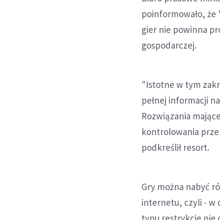
poinformowało, że 
gier nie powinna p
gospodarczej.
"Istotne w tym zak
pełnej informacji n
Rozwiązania mające
kontrolowania prze
podkreślił resort.
Gry można nabyć r
internetu, czyli - 
typu restrykcje ni