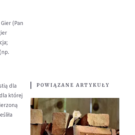
 Gier (Pan
ier
cja;
(np.
tią dla
POWIĄZANE ARTYKUŁY
dla której
mierzoną
eśliła