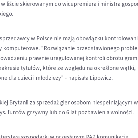
z w liście skierowanym do wicepremiera i ministra gospo
kiego.
 sprzedawcy w Polsce nie mają obowiązku kontrolowani
ry komputerowe. "Rozwiązanie przedstawionego probl
wadzeniu prawnie uregulowanej kontroli obrotu gram
kresie tytułów, które ze względu na określone wątki, 
e dla dzieci i młodzieży" - napisała Lipowicz.
kiej Brytanii za sprzedaż gier osobom niespełniającym
ys. funtów grzywny lub do 6 lat pozbawienia wolności.
sterstwa gospodarki w przesłanym PAP komunikacie