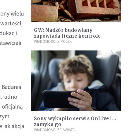
zony wielu
awartości
GW: Nadzór budowlany
dukacji
zapowiada liczne kontrole
WIADOMOŚCI Z POLSKI
tawicieli
 Badania
 trudno
oficjalną
szym
Sony wykupiło serwis OnLive i...
zamyka go
 jak akcja
WIADOMOŚCI ZE ŚWIATA