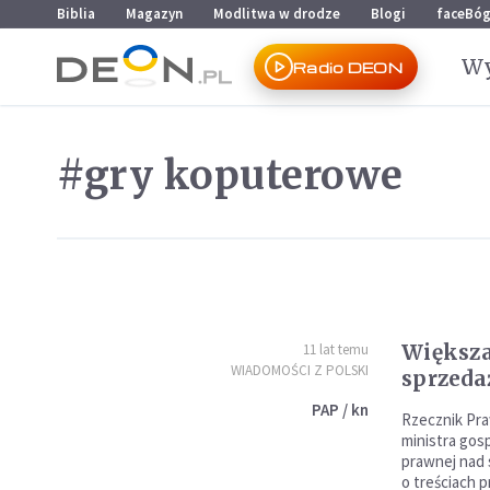
Przejdź do menu głównego
Przejdź do treści
Biblia
Magazyn
Modlitwa w drodze
Blogi
faceBó
Wy
Radio DEON
#gry koputerowe
Większa
11 lat temu
WIADOMOŚCI Z POLSKI
sprzeda
PAP / kn
Rzecznik Pra
ministra gos
prawnej nad
o treściach 