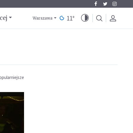
11
°
cej
Warszawa
opularniejsze