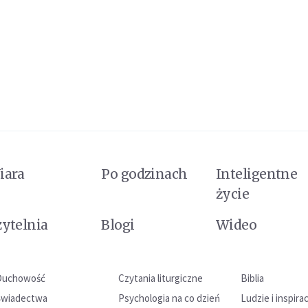
iara
Po godzinach
Inteligentne
życie
zytelnia
Blogi
Wideo
Duchowość
Czytania liturgiczne
Biblia
Świadectwa
Psychologia na co dzień
Ludzie i inspira