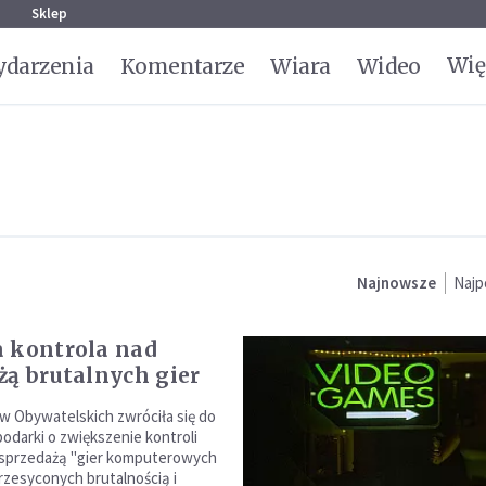
g
Sklep
Wię
darzenia
Komentarze
Wiara
Wideo
Najnowsze
Najp
 kontrola nad
żą brutalnych gier
w Obywatelskich zwróciła się do
podarki o zwiększenie kontroli
 sprzedażą "gier komputerowych
przesyconych brutalnością i