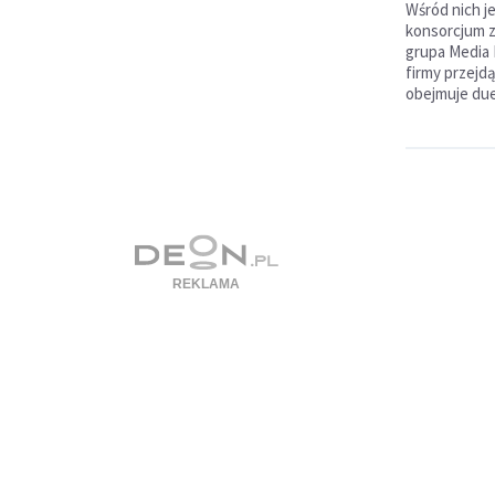
Wśród nich j
konsorcjum z
grupa Media 
firmy przejd
obejmuje due 