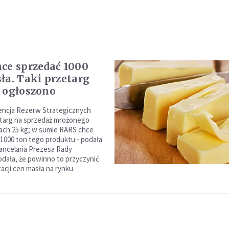
ce sprzedać 1000
ła. Taki przetarg
 ogłoszono
ncja Rezerw Strategicznych
etarg na sprzedaż mrożonego
ach 25 kg; w sumie RARS chce
 1000 ton tego produktu - podała
ncelaria Prezesa Rady
odała, że powinno to przyczynić
izacji cen masła na rynku.