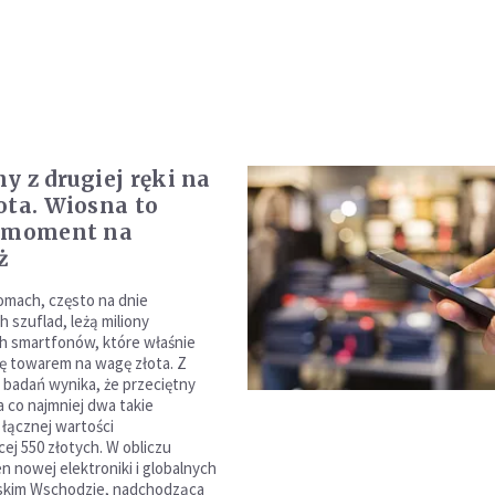
y z drugiej ręki na
ota. Wiosna to
y moment na
ż
mach, często na dnie
 szuflad, leżą miliony
h smartfonów, które właśnie
się towarem na wagę złota. Z
badań wynika, że przeciętny
a co najmniej dwa takie
 łącznej wartości
ej 550 złotych. W obliczu
n nowej elektroniki i globalnych
iskim Wschodzie, nadchodząca