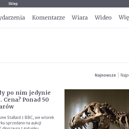
g
Sklep
Wię
darzenia
Komentarze
Wiara
Wideo
Najnowsze
Najp
ły po nim jedynie
i. Cena? Ponad 50
larów
sme Stallard z BBC, we wtorek
ku sprzedano na aukcji
ć dinozaura z gatunku