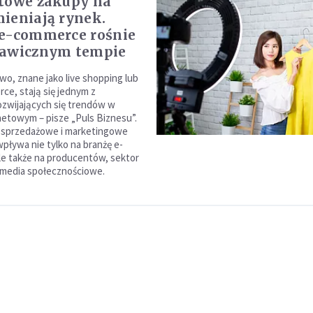
towe zakupy na
ieniają rynek.
e-commerce rośnie
kawicznym tempie
wo, znane jako live shopping lub
ce, stają się jednym z
rozwijających się trendów w
netowym – pisze „Puls Biznesu”.
e sprzedażowe i marketingowe
 wpływa nie tylko na branżę e-
e także na producentów, sektor
i media społecznościowe.