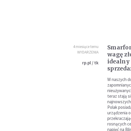
Smarfon
4 miesiące temu
WYDARZENIA
wagę zł
idealn
rp.pl / tk
sprzeda
W naszych do
zapomnianych
nieużywanyc
teraz stają 
najnowszych 
Polak posiad
urządzenia o
przekraczając
rosnących ce
napięć na Bl