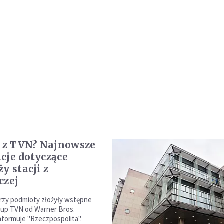
j z TVN? Najnowsze
cje dotyczące
y stacji z
czej
trzy podmioty złożyły wstępne
kup TVN od Warner Bros.
informuje "Rzeczpospolita".