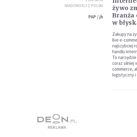
Interne
WIADOMOŚCI Z POLSKI
żywo zm
Branża 
PAP / jh
w błys
Zakupy na ży
live e-commer
najszybciej 
handlu inter
To narzędzi
coraz silniej
commerce, al
logistyczny 