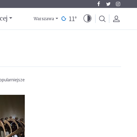
11
°
cej
Warszawa
opularniejsze