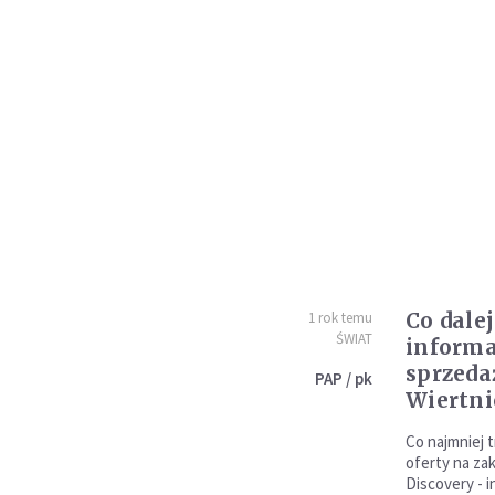
Co dale
1 rok temu
ŚWIAT
informa
sprzedaż
PAP / pk
Wiertni
Co najmniej 
oferty na za
Discovery - 