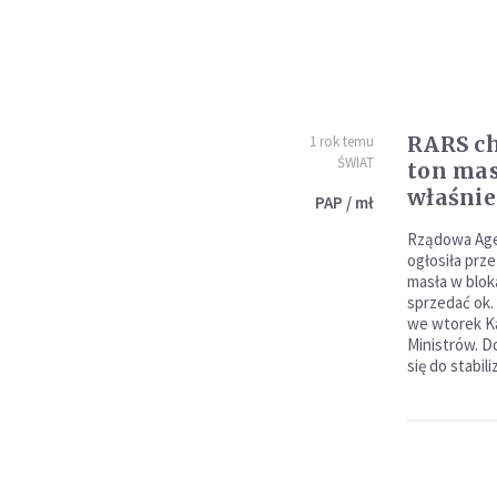
RARS ch
1 rok temu
ŚWIAT
ton mas
właśnie
PAP / mł
Rządowa Age
ogłosiła prz
masła w blok
sprzedać ok.
we wtorek Ka
Ministrów. D
się do stabil