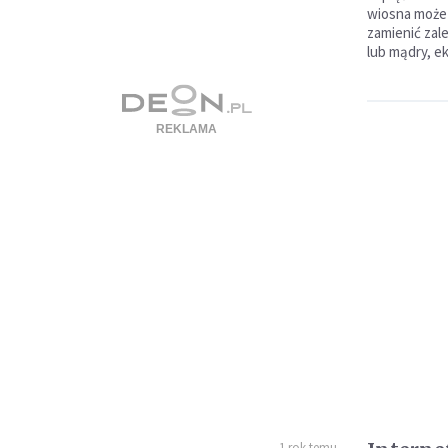
wiosna może
zamienić zal
lub mądry, e
1 rok temu