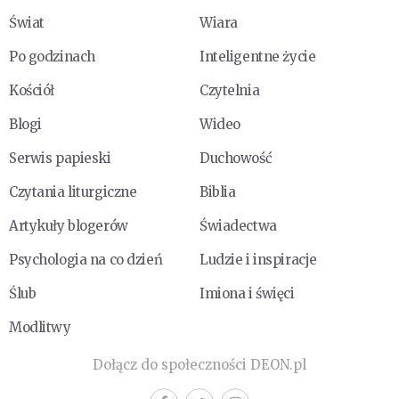
Świat
Wiara
Po godzinach
Inteligentne życie
Kościół
Czytelnia
Blogi
Wideo
Serwis papieski
Duchowość
Czytania liturgiczne
Biblia
Artykuły blogerów
Świadectwa
Psychologia na co dzień
Ludzie i inspiracje
Ślub
Imiona i święci
Modlitwy
Dołącz do społeczności DEON.pl