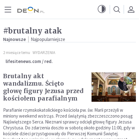
Przejdź do menu głównego
Przejdź do treści
#brutalny atak
Najnowsze
Najpopularniejsze
2 miesiące temu
WYDARZENIA
lifesitenews.com / red.
Brutalny akt
wandalizmu. Ścięto
głowę figury Jezusa przed
kościołem parafialnym
Parafianie rzymskokatolickiego kościoła pw. św. Marii przeżyli w
miniony weekend wstrząs. Przed świątynią zbezczeszczono posąg
Najświętszego Serca. Nieznani sprawcy odcięli głowę figury Jezusa
Chrystusa. Do zdarzenia doszło w sobotę około godziny 11:00, gdy w
kościele dzieci przystępowały do Pierwszej Komunii Świętej.