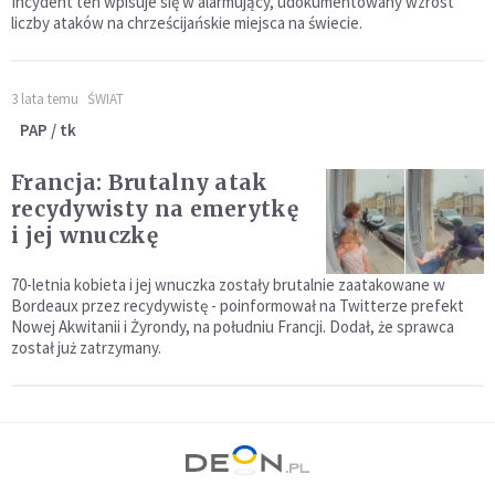
Incydent ten wpisuje się w alarmujący, udokumentowany wzrost
liczby ataków na chrześcijańskie miejsca na świecie.
3 lata temu
ŚWIAT
PAP / tk
Francja: Brutalny atak
recydywisty na emerytkę
i jej wnuczkę
70-letnia kobieta i jej wnuczka zostały brutalnie zaatakowane w
Bordeaux przez recydywistę - poinformował na Twitterze prefekt
Nowej Akwitanii i Żyrondy, na południu Francji. Dodał, że sprawca
został już zatrzymany.