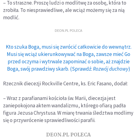
– To straszne. Proszę ludzi o modlitwę za osobę, która to
zrobiła. To niesprawiedliwe, ale wciąż możemy się za nią
modlić.
DEON.PL POLECA
Kto szuka Boga, musi się zwrócić całkowicie do wewnątrz.
Musi się wciąż ukierunkowywać na Boga, zawsze mieć Go
przed oczyma i wytrwale zapominać o sobie, aż znajdzie
Boga, swój prawdziwy skarb. (Sprawdź:
Rozwój duchowy
)
Rzecznik diecezji Rockville Centre, ks. Eric Fasano, dodał:
– Wraz z parafianami kościoła św. Marii, diecezja jest
zaniepokojona aktem wandalizmu, którego ofiarą padła
figura Jezusa Chrystusa. W miarę trwania śledztwa modlimy
się o przywrócenie sprawiedliwości parafii.
DEON.PL POLECA