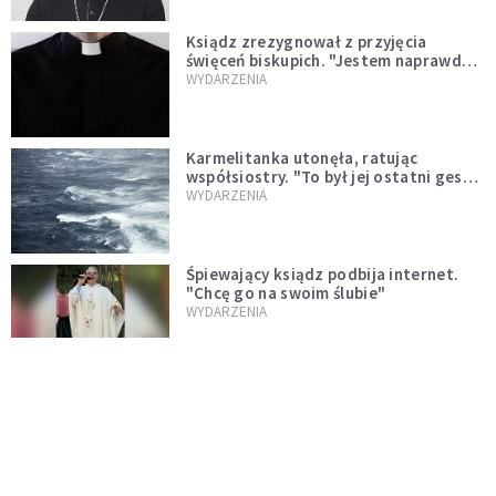
Ksiądz zrezygnował z przyjęcia
święceń biskupich. "Jestem naprawdę
niegodny"
WYDARZENIA
Karmelitanka utonęła, ratując
współsiostry. "To był jej ostatni gest
miłości"
WYDARZENIA
Śpiewający ksiądz podbija internet.
"Chcę go na swoim ślubie"
WYDARZENIA
[PILNE] Zmiany w archidiecezji
warszawskiej. Abp Adrian Galbas
wręczył dekrety nowym proboszczom
KOŚCIÓŁ