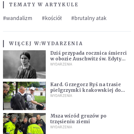
TEMATY W ARTYKULE
#wandalizm
#kościół
#brutalny atak
WIĘCEJ W:
WYDARZENIA
Dziś przypada rocznica śmierci
w obozie Auschwitz św. Edyty
Stein – co o niej mówił Jan
WYDARZENIA
Paweł II?
Kard. Grzegorz Ryś na trasie
pielgrzymki krakowskiej do
Częstochowy
WYDARZENIA
Msza wśród gruzów po
trzęsieniu ziemi
WYDARZENIA