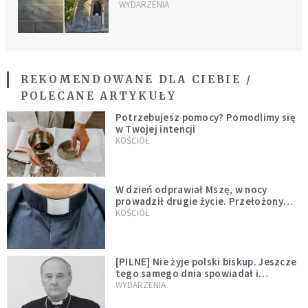
na miejsce kultu
WYDARZENIA
REKOMENDOWANE DLA CIEBIE /
POLECANE ARTYKUŁY
Potrzebujesz pomocy? Pomodlimy się
w Twojej intencji
KOŚCIÓŁ
W dzień odprawiał Mszę, w nocy
prowadził drugie życie. Przełożony
kazał mu opuścić zakon
KOŚCIÓŁ
[PILNE] Nie żyje polski biskup. Jeszcze
tego samego dnia spowiadał i
sprawował Mszę świętą
WYDARZENIA