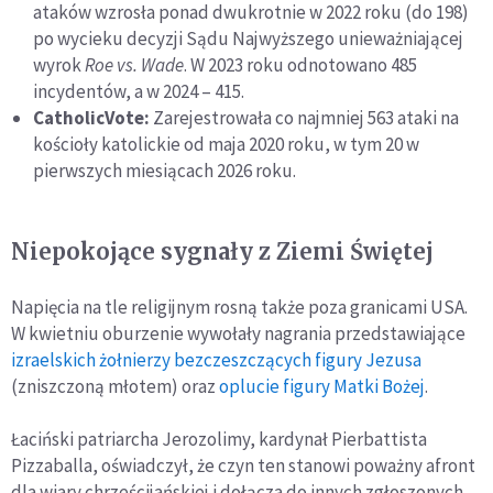
ataków wzrosła ponad dwukrotnie w 2022 roku (do 198)
po wycieku decyzji Sądu Najwyższego unieważniającej
wyrok
Roe vs. Wade
. W 2023 roku odnotowano 485
incydentów, a w 2024 – 415.
CatholicVote:
Zarejestrowała co najmniej 563 ataki na
kościoły katolickie od maja 2020 roku, w tym 20 w
pierwszych miesiącach 2026 roku.
Niepokojące sygnały z Ziemi Świętej
Napięcia na tle religijnym rosną także poza granicami USA.
W kwietniu oburzenie wywołały nagrania przedstawiające
izraelskich żołnierzy bezczeszczących figury Jezusa
(zniszczoną młotem) oraz
oplucie figury Matki Bożej
.
Łaciński patriarcha Jerozolimy, kardynał Pierbattista
Pizzaballa, oświadczył, że czyn ten stanowi poważny afront
dla wiary chrześcijańskiej i dołącza do innych zgłoszonych