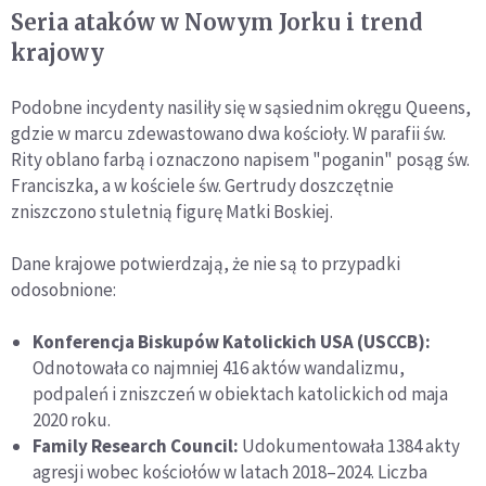
Seria ataków w Nowym Jorku i trend
krajowy
Podobne incydenty nasiliły się w sąsiednim okręgu Queens,
gdzie w marcu zdewastowano dwa kościoły. W parafii św.
Rity oblano farbą i oznaczono napisem "poganin" posąg św.
Franciszka, a w kościele św. Gertrudy doszczętnie
zniszczono stuletnią figurę Matki Boskiej.
Dane krajowe potwierdzają, że nie są to przypadki
odosobnione:
Konferencja Biskupów Katolickich USA (USCCB):
Odnotowała co najmniej 416 aktów wandalizmu,
podpaleń i zniszczeń w obiektach katolickich od maja
2020 roku.
Family Research Council:
Udokumentowała 1384 akty
agresji wobec kościołów w latach 2018–2024. Liczba