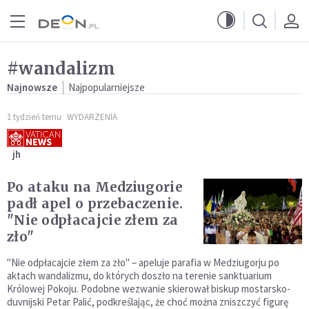
Przejdź do menu głównego
Przejdź do treści
#wandalizm
Najnowsze
Najpopularniejsze
1 tydzień temu
WYDARZENIA
jh
Po ataku na Medziugorie
padł apel o przebaczenie.
"Nie odpłacajcie złem za
zło"
"Nie odpłacajcie złem za zło" – apeluje parafia w Medziugorju po
aktach wandalizmu, do których doszło na terenie sanktuarium
Królowej Pokoju. Podobne wezwanie skierował biskup mostarsko-
duvnijski Petar Palić, podkreślając, że choć można zniszczyć figurę