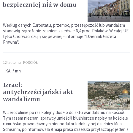
bezpieczniej niż w domu
Według danych Eurostatu, przemoc, przestępczość lub wandalizm
stanowią zagrożenie zdaniem zaledwie 6,4 proc. Polaków. W całej UE
tylko Chorwaci czują się pewniej - informuje "Dziennik Gazeta
Prawna".
12 lat temu
KOŚCIÓŁ
KAI / mh
Izrael:
antychrześcijański akt
wandalizmu
W Jerozolimie po raz kolejny doszło do aktu wandalizmu na kościół.
Tym razem nieznani sprawcy umieścili bluźniercze napisy na kościele
rumuńsko-prawosławnym nieopodal ortodoksyjnej dzielnicy Mea
Schearim, poinformowała 9 maja prasa izraelska przytaczając jeden z