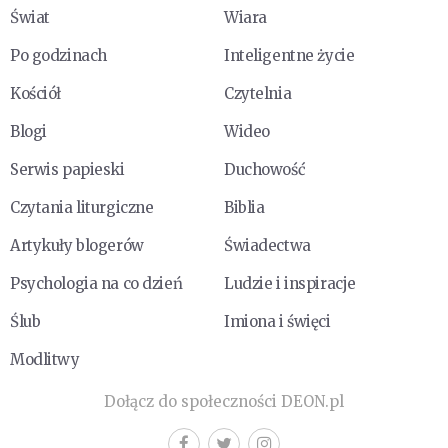
Świat
Wiara
Po godzinach
Inteligentne życie
Kościół
Czytelnia
Blogi
Wideo
Serwis papieski
Duchowość
Czytania liturgiczne
Biblia
Artykuły blogerów
Świadectwa
Psychologia na co dzień
Ludzie i inspiracje
Ślub
Imiona i święci
Modlitwy
Dołącz do społeczności DEON.pl