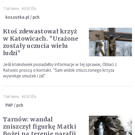
7 lat temu
KOŚCIÓŁ
koszutka.pl / pch
Ktoś zdewastował krzyż
w Katowicach. "Urażone
zostały uczucia wielu
ludzi"
Jeśli ktokolwiek posiadałby informacje w tej sprawie, Oblaci z
Katowic proszą o kontakt. "Sam widok zniszczonego krzyża
wywołuje smutek i żal".
7 lat temu
KOŚCIÓŁ
PAP / pch
Tarnów: wandal
zniszczył figurkę Matki
Bożej na terenie parafii.