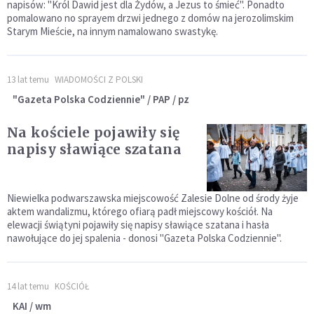
napisów: "Król Dawid jest dla Żydów, a Jezus to śmieć". Ponadto
pomalowano no sprayem drzwi jednego z domów na jerozolimskim
Starym Mieście, na innym namalowano swastykę.
13 lat temu
WIADOMOŚCI Z POLSKI
"Gazeta Polska Codziennie" / PAP / pz
Na kościele pojawiły się
napisy sławiące szatana
Niewielka podwarszawska miejscowość Zalesie Dolne od środy żyje
aktem wandalizmu, którego ofiarą padł miejscowy kościół. Na
elewacji świątyni pojawiły się napisy sławiące szatana i hasła
nawołujące do jej spalenia - donosi "Gazeta Polska Codziennie".
14 lat temu
KOŚCIÓŁ
KAI / wm