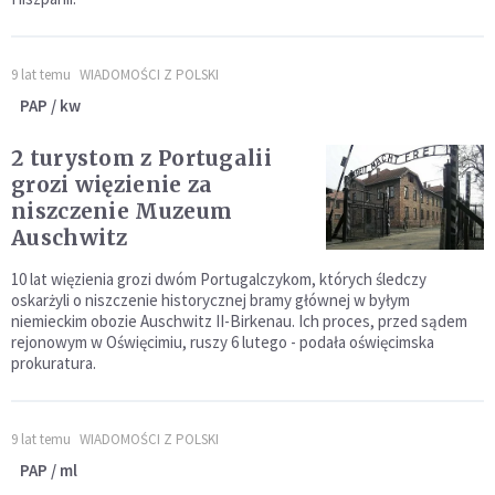
9 lat temu
WIADOMOŚCI Z POLSKI
PAP / kw
2 turystom z Portugalii
grozi więzienie za
niszczenie Muzeum
Auschwitz
10 lat więzienia grozi dwóm Portugalczykom, których śledczy
oskarżyli o niszczenie historycznej bramy głównej w byłym
niemieckim obozie Auschwitz II-Birkenau. Ich proces, przed sądem
rejonowym w Oświęcimiu, ruszy 6 lutego - podała oświęcimska
prokuratura.
9 lat temu
WIADOMOŚCI Z POLSKI
PAP / ml