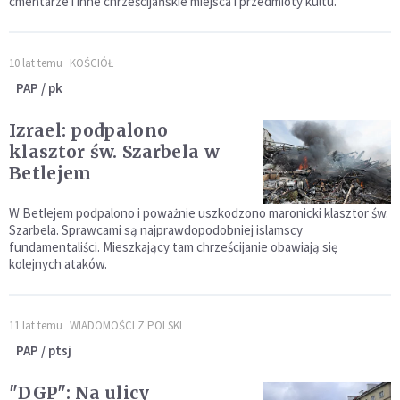
cmentarze i inne chrześcijańskie miejsca i przedmioty kultu.
10 lat temu
KOŚCIÓŁ
PAP / pk
Izrael: podpalono
klasztor św. Szarbela w
Betlejem
W Betlejem podpalono i poważnie uszkodzono maronicki klasztor św.
Szarbela. Sprawcami są najprawdopodobniej islamscy
fundamentaliści. Mieszkający tam chrześcijanie obawiają się
kolejnych ataków.
11 lat temu
WIADOMOŚCI Z POLSKI
PAP / ptsj
"DGP": Na ulicy