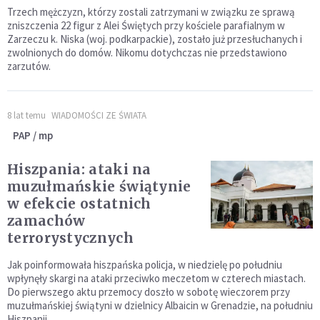
Trzech mężczyzn, którzy zostali zatrzymani w związku ze sprawą
zniszczenia 22 figur z Alei Świętych przy kościele parafialnym w
Zarzeczu k. Niska (woj. podkarpackie), zostało już przesłuchanych i
zwolnionych do domów. Nikomu dotychczas nie przedstawiono
zarzutów.
8 lat temu
WIADOMOŚCI ZE ŚWIATA
PAP / mp
Hiszpania: ataki na
muzułmańskie świątynie
w efekcie ostatnich
zamachów
terrorystycznych
Jak poinformowała hiszpańska policja, w niedzielę po południu
wpłynęły skargi na ataki przeciwko meczetom w czterech miastach.
Do pierwszego aktu przemocy doszło w sobotę wieczorem przy
muzułmańskiej świątyni w dzielnicy Albaicin w Grenadzie, na południu
Hiszpanii.