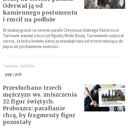
Oderwał ją od
kamiennego postumentu
i rzucił na podłoże
W skalnej grocie na terenie parafii Chrystusa Dobrego Pasterza w
Tarnowie wandal zniszczył figurkę Matki Bożej. Tarnowianin usłyszał
zarzut, za który kodeks karny przewiduje karę od trzech miesięcy do
pięciu lat pozbawienia wolności.
7 lat temu
KOŚCIÓŁ
pap / pch
Przesłuchano trzech
mężczyzn ws. zniszczenia
22 figur świętych.
Proboszcz: parafianie
chcą, by fragmenty figur
pozostały