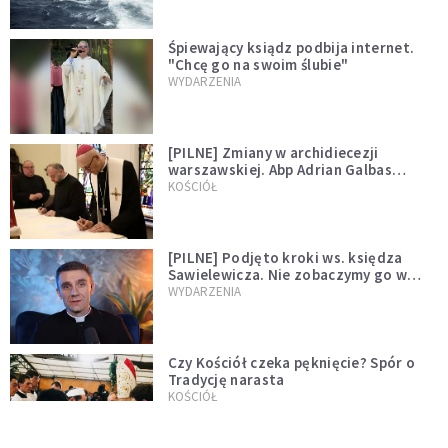
Śpiewający ksiądz podbija internet.
"Chcę go na swoim ślubie"
WYDARZENIA
[PILNE] Zmiany w archidiecezji
warszawskiej. Abp Adrian Galbas
wręczył dekrety nowym proboszczom
KOŚCIÓŁ
[PILNE] Podjęto kroki ws. księdza
Sawielewicza. Nie zobaczymy go w
mediach
WYDARZENIA
Czy Kościół czeka pęknięcie? Spór o
Tradycję narasta
KOŚCIÓŁ