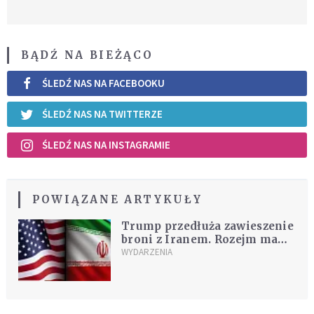
BĄDŹ NA BIEŻĄCO
ŚLEDŹ NAS NA FACEBOOKU
ŚLEDŹ NAS NA TWITTERZE
ŚLEDŹ NAS NA INSTAGRAMIE
POWIĄZANE ARTYKUŁY
Trump przedłuża zawieszenie
broni z Iranem. Rozejm ma
trwać do końca rozmów
WYDARZENIA