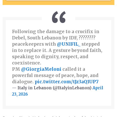
Following the damage to a crucifix in
Debel, South Lebanon by IDF, ????????
peacekeepers with
@UNIFIL_
stepped
in to replace it. A gesture beyond faith,
speaking to dignity, respect, and
coexistence.
PM
@GiorgiaMeloni
called it a
powerful message of peace, hope, and
dialogue.
pic.twitter.com/tJz3aQ1UP7
— Italy in Lebanon (@ItalyinLebanon)
April
23, 2026