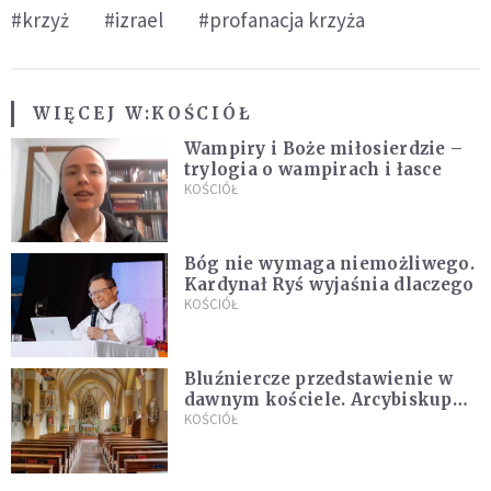
#krzyż
#izrael
#profanacja krzyża
WIĘCEJ W:
KOŚCIÓŁ
Wampiry i Boże miłosierdzie –
trylogia o wampirach i łasce
KOŚCIÓŁ
Bóg nie wymaga niemożliwego.
Kardynał Ryś wyjaśnia dlaczego
KOŚCIÓŁ
Bluźniercze przedstawienie w
dawnym kościele. Arcybiskup
stanowczo reaguje
KOŚCIÓŁ