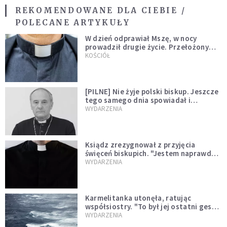
REKOMENDOWANE DLA CIEBIE /
POLECANE ARTYKUŁY
W dzień odprawiał Mszę, w nocy
prowadził drugie życie. Przełożony
kazał mu opuścić zakon
KOŚCIÓŁ
[PILNE] Nie żyje polski biskup. Jeszcze
tego samego dnia spowiadał i
sprawował Mszę świętą
WYDARZENIA
Ksiądz zrezygnował z przyjęcia
święceń biskupich. "Jestem naprawdę
niegodny"
WYDARZENIA
Karmelitanka utonęła, ratując
współsiostry. "To był jej ostatni gest
miłości"
WYDARZENIA