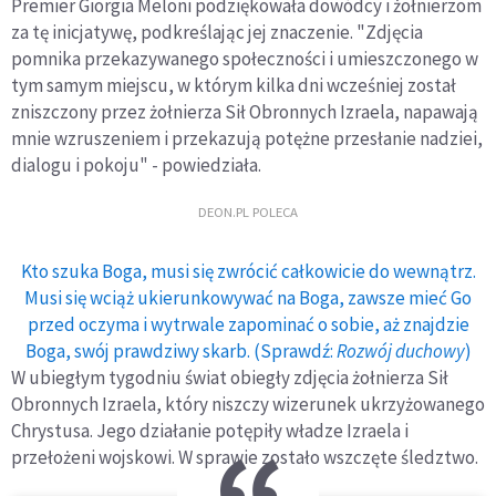
Premier Giorgia Meloni podziękowała dowódcy i żołnierzom
za tę inicjatywę, podkreślając jej znaczenie. "Zdjęcia
pomnika przekazywanego społeczności i umieszczonego w
tym samym miejscu, w którym kilka dni wcześniej został
zniszczony przez żołnierza Sił Obronnych Izraela, napawają
mnie wzruszeniem i przekazują potężne przesłanie nadziei,
dialogu i pokoju" - powiedziała.
DEON.PL POLECA
Kto szuka Boga, musi się zwrócić całkowicie do wewnątrz.
Musi się wciąż ukierunkowywać na Boga, zawsze mieć Go
przed oczyma i wytrwale zapominać o sobie, aż znajdzie
Boga, swój prawdziwy skarb. (Sprawdź:
Rozwój duchowy
)
W ubiegłym tygodniu świat obiegły zdjęcia żołnierza Sił
Obronnych Izraela, który niszczy wizerunek ukrzyżowanego
Chrystusa. Jego działanie potępiły władze Izraela i
przełożeni wojskowi. W sprawie zostało wszczęte śledztwo.