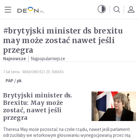
Przejdź do menu głównego
Przejdź do treści
#brytyjski minister ds brexitu
may może zostać nawet jeśli
przegra
Najnowsze
Najpopularniejsze
7 lat temu
WIADOMOŚCI ZE ŚWIATA
PAP / pk
Brytyjski minister ds.
Brexitu: May może
zostać, nawet jeśli
przegra
Theresa May może pozostać na czele rządu, nawet jeśli parlament
odrzuciłaby we wtorkowym głosowaniu wynegocjowaną przez nią